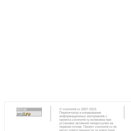
© cosmomir.ru 2007-2023.
Перепечатка и копирование
информационных материалов с
проекта cosmomir.ru возможна при
установке активной гиперссылки на
первоисточник. Проект cosmomir.ru не
несет ответственности за новостные