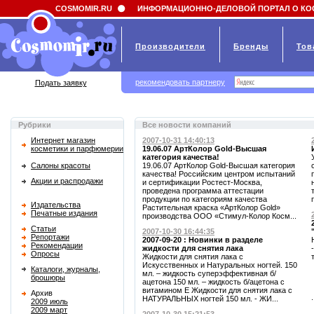
Field 'news_title' doesn't have a default value
COSMOMIR.RU
ИНФОРМАЦИОННО-ДЕЛОВОЙ ПОРТАЛ О КО
Производители
Бренды
Тов
рекомендовать партнеру
Подать заявку
Рубрики
Все новости компаний
Интернет магазин
2007-10-31 14:40:13
косметики и парфюмерии
19.06.07 АртКолор Gold-Высшая
категория качества!
Салоны красоты
19.06.07 АртКолор Gold-Высшая категория
качества! Российским центром испытаний
Акции и распродажи
и сертификации Ростест-Москва,
проведена программа аттестации
продукции по категориям качества
Издательства
Растительная краска «АртКолор Gold»
Печатные издания
производства ООО «Стимул-Колор Косм...
Статьи
2007-10-30 16:44:35
Репортажи
2007-09-20 : Новинки в разделе
Рекомендации
жидкости для снятия лака
Опросы
Жидкости для снятия лака с
Искусственных и Натуральных ногтей. 150
Каталоги, журналы,
мл. – жидкость суперэффективная б/
брошюры
ацетона 150 мл. – жидкость б/ацетона с
витамином Е Жидкости для снятия лака с
Архив
.
НАТУРАЛЬНЫХ ногтей 150 мл. - ЖИ...
2009 июль
2009 март