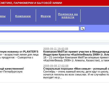
СМЕТИКЕ, ПАРФЮМЕРИИ И БЫТОВОЙ ХИМИИ
Подписка на
ары
Компании
Форум
новости
2008-09-11 19:42:08
стную новинку от PLANTER'S
Компания МейТан примет участие в Междунаро
 – возрастная линия для лица
Индустрии Красоты «KazInterBeauty 2008» (г. Ал
ь продуктов: - Сыворотка с
18 – 21 сентября Компания МейТан впервые примет у
«KazInterBeauty 2008» (г. Алматы, Казахстан), а такж
2008-09-08 17:02:08
щё качественнее!
Стиральные порошки «Моя семья» - успешный с
кт-Петербургскую
Сентябрь – очень важный месяц: дети идут в школу,
хочется теплоты во всех смыслах. И не случайно п
выходят на р...