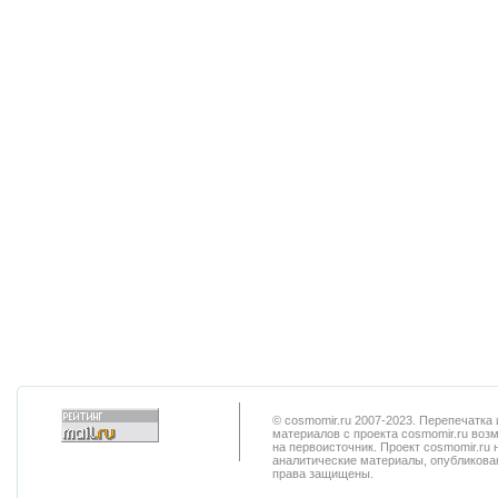
© cosmomir.ru 2007-2023. Перепечатк
материалов с проекта cosmomir.ru воз
на первоисточник. Проект cosmomir.ru 
аналитические материалы, опубликован
права защищены.