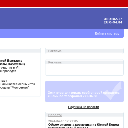
USD=82.17
EUR=94.84
Войти в систему
Реклама
дной Выставке
Реклама
маты, Казахстан)
частие в VIII
е проведет ...
тарт
 начинается осень и так
орошки “Моя семья”
Хотите организовать свой опрос? свяжитесь
с нами по телефонам 771-34-88
Подписка на новости
Новости
2024-04-10 17:27:05
Объем экспорта косметики из Южной Кореи