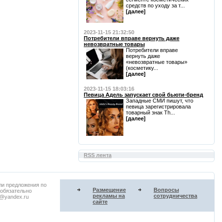
средств по уходу за т...
[далее]
2023-11-15 21:32:50
Потребители вправе вернуть даже
невозвратные товары
Потребители вправе
вернуть даже
«невозвратные товары»
(косметику...
[далее]
2023-11-15 18:03:16
Певица Адель запускает свой бьюти-бренд
Западные СМИ пишут, что
певица зарегистрировала
товарный знак Th...
[далее]
RSS лента
ли предложения по
Размещение
Вопросы
 обязательно
рекламы на
сотрудничества
u@yandex.ru
сайте