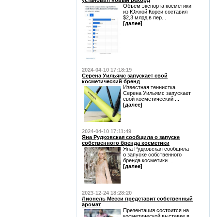
установил новый рекорд
Объем экспорта косметики
из Южной Кореи составил
$2,3 млрд в пер...
[далее]
2024-04-10 17:18:19
Серена Уильямс запускает свой
косметический бренд
Известная теннистка
Серена Уильямс запускает
свой косметический ...
[далее]
2024-04-10 17:11:49
Яна Рудковская сообщила о запуске
собственного бренда косметики
Яна Рудковская сообщила
о запуске собственного
бренда косметики ...
[далее]
2023-12-24 18:28:20
Лионель Месси представит собственный
аромат
Презентация состоится на
косметической выставке в