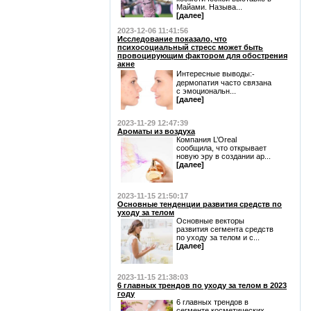
Майами. Называ...
[далее]
2023-12-06 11:41:56
Исследование показало, что
психосоциальный стресс может быть
провоцирующим фактором для обострения
акне
Интересные выводы:⁃
дермопатия часто связана
с эмоциональн...
[далее]
2023-11-29 12:47:39
Ароматы из воздуха
Компания L’Oreal
сообщила, что открывает
новую эру в создании ар...
[далее]
2023-11-15 21:50:17
Основные тенденции развития средств по
уходу за телом
Основные векторы
развития сегмента средств
по уходу за телом и с...
[далее]
2023-11-15 21:38:03
6 главных трендов по уходу за телом в 2023
году
6 главных трендов в
сегменте косметических