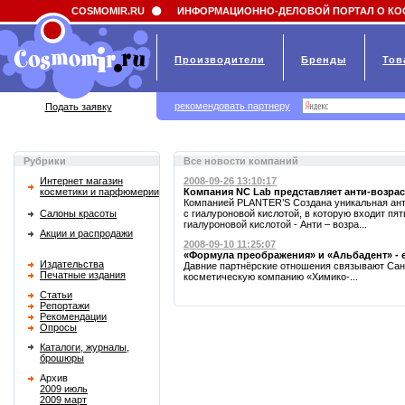
Field 'news_title' doesn't have a default value
COSMOMIR.RU
ИНФОРМАЦИОННО-ДЕЛОВОЙ ПОРТАЛ О КО
Производители
Бренды
Тов
рекомендовать партнеру
Подать заявку
Рубрики
Все новости компаний
Интернет магазин
2008-09-26 13:10:17
косметики и парфюмерии
Компания NC Lab представляет анти-возра
Компанией PLANTER’S Создана уникальная анти
Салоны красоты
с гиалуроновой кислотой, в которую входит пят
гиалуроновой кислотой - Анти – возра...
Акции и распродажи
2008-09-10 11:25:07
«Формула преображения» и «Альбадент» - е
Издательства
Давние партнёрские отношения связывают Сан
Печатные издания
косметическую компанию «Химико-...
Статьи
Репортажи
Рекомендации
Опросы
Каталоги, журналы,
брошюры
Архив
2009 июль
2009 март