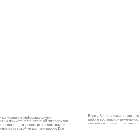
Если у Вас возникли вопросы и
а и копирование информационных
работe портала или пожелания,
можна при установке активной гиперссылки
свяжитесь с нами - cosmomir.r
не несет ответственности за новостные и
ные со ссылкой на другие издания. Все