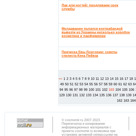
Лак для ногтей: продлеваем срок
службы
Молдаванин пытался контрабандой
вывезти из Украины несколько коробок
косметики и парфюмерии
Прическа Евы Лонгории: советы
стилиста Кена Пейвза
<<
1
2
3
4
5
6
7
8
9
10
11
12
13
14
15
16
17
18
49
50
51
52
53
54
55
56
57
58
59
60
61
62
63
6
94
95
96
97
98
99
100
101
102
103
104
105
106
129
130
131
132
133
134
135
136
137
138
139
1
162
163
164
© cosmomir.ru 2007-2023.
Перепечатка и копирование
информационных материалов с
проекта cosmomir.ru возможна при
установке активной гиперссылки на