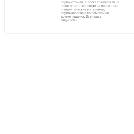
первоисточник. Проект cosmomir.ru не
несет ответственности за новостные
и аналитические материалы,
опубликованные со ссылкой на
другие издания. Все права
защищены.