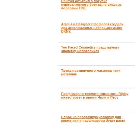
Unilever объявил о покупке
первоклассного бренда по уходу за
волосами TIGI.
Aramis и Designer Fragrances создали
два эксклюзивных набора ароматов
DKNY.
Too Faced Cosmetics представляет
«палетку шопоголика»
Тренд праздничного макияжа: тени
металлик
Парфюмерно-косметическая сеть Ripley
инвестирует в рынки Чили и Перу
Спрос на прозрачную упаковку для
косметики и парфюмерии будет расти