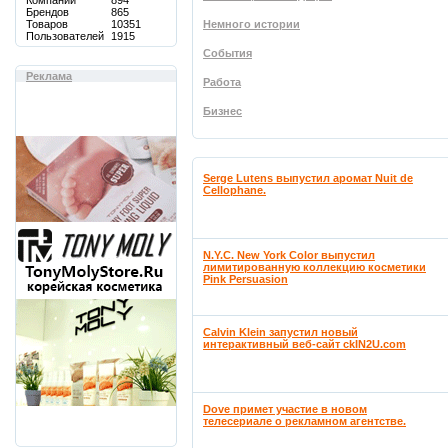
Компаний
894
Брендов
865
Товаров
10351
Немного истории
Пользователей
1915
События
Реклама
Работа
Бизнес
Serge Lutens выпустил аромат Nuit de
Cellophane.
N.Y.C. New York Color выпустил
лимитированную коллекцию косметики
Pink Persuasion
Calvin Klein запустил новый
интерактивный веб-сайт ckIN2U.com
Dove примет участие в новом
телесериале о рекламном агентстве.