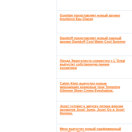
Guerlain представляет новый аромат
Insolence Eau Glacee
Davidoff представляет новый парный
аромат Davidoff Cool Water Cool Summer
Линда Эвангелиста совместно с L`Oreal
выпустит собственную линию
косметики
Calvin Klein выпустил новые
мерцающие кремовые тени Tempting
Glimmer Sheer Creme Eyeshadow.
Joop! готовит к запуску летние версии
ароматов Joop! Jump, Joop! Go и Joop!
Homme.
Mexx выпустит новый парфюмерный