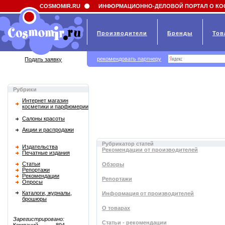
Field 'news_title' doesn't have a default value
COSMOMIR.RU
ИНФОРМАЦИОННО-ДЕЛОВОЙ ПОРТАЛ О КО
Производители
Бренды
Тов
рекомендовать партнеру
Подать заявку
Рубрики
Интернет магазин
косметики и парфюмерии
Салоны красоты
Акции и распродажи
Рубрикатор статей
Издательства
Рекомендации от производителей
Печатные издания
Статьи
Обзоры
Репортажи
Рекомендации
Репортажи
Опросы
Каталоги, журналы,
Информация от производителей
брошюры
О товарах
Зарегистрировано:
Статьи - рекомендации