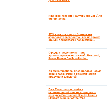
дуэт Mexx Black.
Nina Ricci готовит к запуску аромат L`Air
du Printemps.
JCDecaux поставит в британских
аэропортах распространяющие аромат
стенды для рекламы парфюмерии.
Diptyque представляет трио
ароматизированных свечей: Patchouli,
Roses Rose и Basile collection.
Air-Val International представляет новую
серию парфюмерно-косметической
продукции для детей.
Bare Escentuals включён в
окончательный список номинантов
конкурса Professional Beauty Awards
Skincare Supplier of the Year.