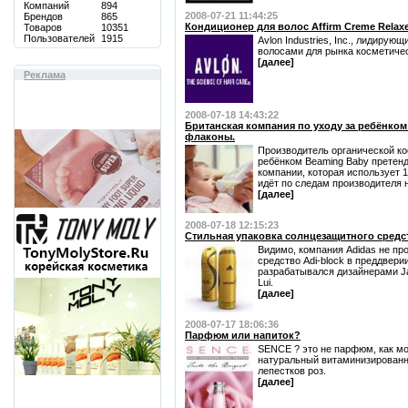
Компаний
894
2008-07-21 11:44:25
Брендов
865
Кондиционер для волос Affirm Creme Relax
Товаров
10351
Пользователей
1915
Avlon Industries, Inc., лидирую
волосами для рынка косметическ
[далее]
Реклама
2008-07-18 14:43:22
Британская компания по уходу за ребёнко
флаконы.
Производитель органической ко
ребёнком Beaming Baby претенд
компании, которая использует
идёт по следам производителя на
[далее]
2008-07-18 12:15:23
Стильная упаковка солнцезащитного средст
Видимо, компания Adidas не пр
средство Adi-block в преддвери
разрабатывался дизайнерами Jac
Lui.
[далее]
2008-07-17 18:06:36
Парфюм или напиток?
SENCE ? это не парфюм, как мо
натуральный витаминизированны
лепестков роз.
[далее]