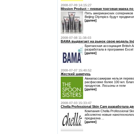
2008-07-09 14:15:27
Mission Product – первая торговая марка по
Пять американских соперников
Beijing Olympics будут продвигать
[далее]
2008-07-08 11:38:03
BAMA выдвигает на рынок свою модель Indo
Британская ассоциация British A
разработала в программе Excel
[далее]
2008-07-07 15:40:52
Жесткий шампунь
Авиапассажирам нельзя перевоз
расфасовке более 100 мл. Благ
продуктов. Лосьоны и гели
[далее]
2008-07-03 15:33:47
Chella Professional Skin Care разработала 
Компания Chella Professional S
абсолютно новые нанотехнологи
предназна ...
[далее]