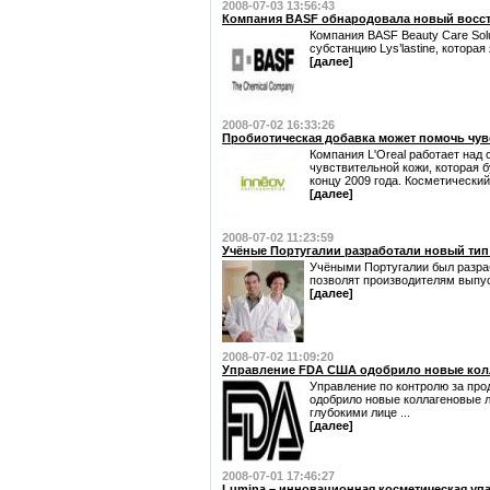
2008-07-03 13:56:43
Компания BASF обнародовала новый восстан
Компания BASF Beauty Care Sol
субстанцию Lys’lastine, которая 
[далее]
2008-07-02 16:33:26
Пробиотическая добавка может помочь чув
Компания L'Oreal работает над
чувствительной кожи, которая б
концу 2009 года. Косметический
[далее]
2008-07-02 11:23:59
Учёные Португалии разработали новый тип
Учёными Португалии был разра
позволят производителям выпуск
[далее]
2008-07-02 11:09:20
Управление FDA США одобрилo новые кол
Управление по контролю за пр
одобрило новые коллагеновые л
глубокими лице ...
[далее]
2008-07-01 17:46:27
Lumina – инновационная косметическая уп