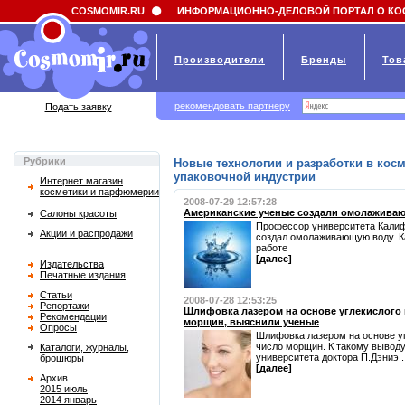
Field 'news_title' doesn't have a default value
COSMOMIR.RU
ИНФОРМАЦИОННО-ДЕЛОВОЙ ПОРТАЛ О КО
Производители
Бренды
Тов
рекомендовать партнеру
Подать заявку
Рубрики
Новые технологии и разработки в кос
упаковочной индустрии
Интернет магазин
косметики и парфюмерии
2008-07-29 12:57:28
Американские ученые создали омолажива
Салоны красоты
Профессор университета Калиф
Акции и распродажи
создал омолаживающую воду. Ка
работе
[далее]
Издательства
Печатные издания
Статьи
2008-07-28 12:53:25
Репортажи
Шлифовка лазером на основе углекислого 
Рекомендации
морщин, выяснили ученые
Опросы
Шлифовка лазером на основе у
число морщин. К такому вывод
Каталоги, журналы,
университета доктора П.Дэниэ ..
брошюры
[далее]
Архив
2015 июль
2014 январь