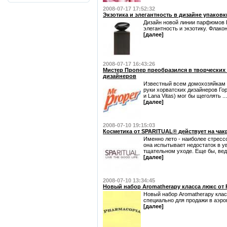
2008-07-17 17:52:32
Экзотика и элегантность в дизайне упаковки
Дизайн новой линии парфюмов Pr
элегантность и экзотику. Флаконы
[далее]
2008-07-17 16:43:26
Мистер Пропер преобразился в творческих 
дизайнеров
Известный всем домохозяйкам М
руки хорватских дизайнеров Го
и Lana Vitas) мог бы щеголять ...
[далее]
2008-07-10 19:15:03
Косметика от SPARITUAL® действует на чак
Именно лето - наиболее стрессо
она испытывает недостаток в у
тщательном уходе. Еще бы, ведь
[далее]
2008-07-10 13:34:45
Новый набор Aromatherapy класса люкс от 
Новый набор Aromatherapy клас
специально для продажи в аэр
[далее]