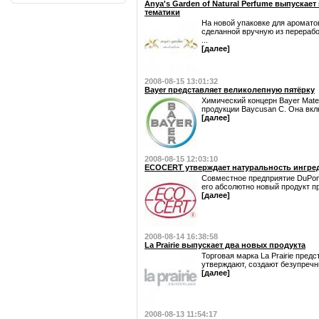
Anya's Garden of Natural Perfume выпускае
тематики
На новой упаковке для ароматов
сделанной вручную из перерабо
...
[далее]
2008-08-15 13:01:32
Bayer представляет великолепную пятёрку
Химический концерн Bayer Mate
продукции Baycusan C. Она включ
[далее]
2008-08-15 12:03:10
ECOCERT утверждает натуральность ингред
Совместное предприятие DuPont 
его абсолютно новый продукт пр
[далее]
2008-08-14 16:38:58
La Prairie выпускает два новых продукта
Торговая марка La Prairie предс
утверждают, создают безупречный
[далее]
2008-08-13 11:54:17