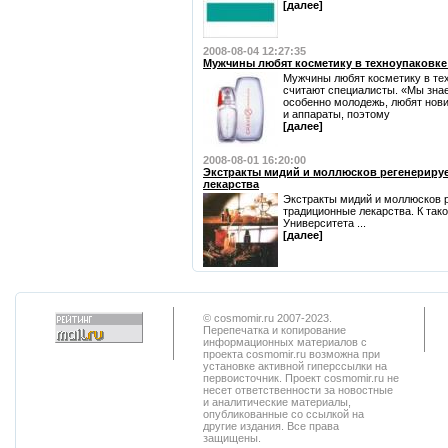
[далее]
2008-08-04 12:27:35
Мужчины любят косметику в техноупаковке
Мужчины любят косметику в тех
считают специалисты. «Мы знае
особенно молодежь, любят нови
и аппараты, поэтому
[далее]
2008-08-01 16:20:00
Экстракты мидий и моллюсков регенерируе
лекарства
Экстракты мидий и моллюсков 
традиционные лекарства. К так
Университета ...
[далее]
© cosmomir.ru 2007-2023.
Перепечатка и копирование
информационных материалов с
проекта cosmomir.ru возможна при
установке активной гиперссылки на
первоисточник. Проект cosmomir.ru не
несет ответственности за новостные
и аналитические материалы,
опубликованные со ссылкой на
другие издания. Все права
защищены.