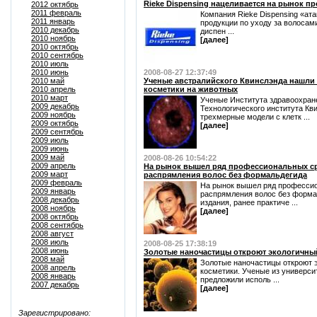
Rieke Dispensing нацеливается на рынок пр
2012 октябрь
2011 февраль
Компания Rieke Dispensing «ат
2011 январь
продукции по уходу за волосам
2010 декабрь
диспен ...
2010 ноябрь
[далее]
2010 октябрь
2010 сентябрь
2010 июль
2010 июнь
2008-08-27 12:37:49
2010 май
Ученые австралийского Квинслэнда нашли 
2010 апрель
косметики на животных
2010 март
Ученые Института здравоохран
2009 декабрь
Технологического института Кв
2009 ноябрь
трехмерные модели с клетк ...
2009 октябрь
[далее]
2009 сентябрь
2009 июль
2009 июнь
2009 май
2008-08-26 10:54:22
2009 апрель
На рынок вышел ряд профессиональных ср
2009 март
распрямления волос без формальдегида
2009 февраль
На рынок вышел ряд профессио
2009 январь
распрямления волос без форма
2008 декабрь
издания, ранее практиче ...
2008 ноябрь
[далее]
2008 октябрь
2008 сентябрь
2008 август
2008 июль
2008-08-25 17:38:19
2008 июнь
Золотые наночастицы откроют экологичный
2008 май
Золотые наночастицы откроют 
2008 апрель
косметики. Ученые из универси
2008 январь
предложили исполь ...
2007 декабрь
[далее]
Зарегистрировано: