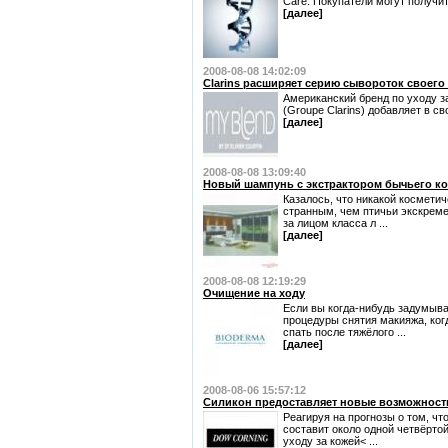
Care. Покупатели могут получить
[далее]
2008-08-08 14:02:09
Clarins расширяет серию сывороток своего
Американский бренд по уходу за 
(Groupe Clarins) добавляет в св
[далее]
2008-08-08 13:09:40
Новый шампунь с экстрактором бычьего ко
Казалось, что никакой космети
странным, чем птичьи экскреме
за лицом класса л ...
[далее]
2008-08-08 12:19:29
Очищение на ходу
Если вы когда-нибудь задумыва
процедуры снятия макияжа, ког
спать после тяжёлого ...
[далее]
2008-08-06 15:57:12
Силикон предоставляет новые возможност
Реагируя на прогнозы о том, чт
составит около одной четвёрто
уходу за кожей< ...