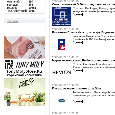
2008-08-22 14:56:19
Компаний
894
Семья компаний O Berk представляет разл
Брендов
865
Товаров
10351
Cosmetic Packaging Group, одн
Пользователей
1915
выпустило линию флаконов для 
[далее]
Реклама
2008-08-22 10:51:38
Protameen Chemicals входит в эру Водолея
Компания Protameen Chemicals с
(Isosteareth 200 Linoleate) явля
[далее]
2008-08-21 16:40:57
Мировая новинка от Revlon - тональная осн
Custom Creations Foundation – 
Revlon, которая приспосабливае
[далее]
2008-08-21 16:34:33
Контроль за ростом волос от Bliss
Торговая марка Bliss разработ
минимизирует рост волос, пом
...
[далее]
2008-08-21 10:21:22