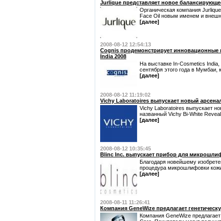
Jurlique представляет новое балансирующе
Органическая компания Jurliqu
Face Oil новым именем и внешн
[далее]
2008-08-12 12:54:13
Cognis продемонстрирует инновационные п
India 2008
На выставке In-Cosmetics India,
сентября этого года в Мумбаи, к
[далее]
2008-08-12 11:19:02
Vichy Laboratoires выпускает новый арсена
Vichy Laboratoires выпускает н
названный Vichy Bi-White Reveal
[далее]
2008-08-12 10:35:45
Blinc Inc. выпускает прибор для микрошл
Благодаря новейшему изобретен
процедура микрошлифовки кожи 
[далее]
2008-08-11 11:26:41
Компания GeneWize предлагает генетическ
Компания GeneWize предлагает 