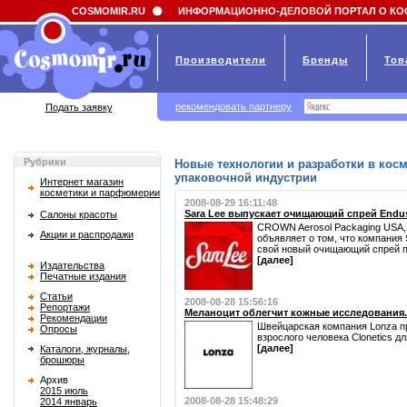
Field 'news_title' doesn't have a default value
COSMOMIR.RU
ИНФОРМАЦИОННО-ДЕЛОВОЙ ПОРТАЛ О КО
Производители
Бренды
Тов
рекомендовать партнеру
Подать заявку
Рубрики
Новые технологии и разработки в кос
упаковочной индустрии
Интернет магазин
косметики и парфюмерии
2008-08-29 16:11:48
Sara Lee выпускает очищающий спрей Endus
Салоны красоты
CROWN Aerosol Packaging USA, 
Акции и распродажи
объявляет о том, что компания 
свой новый очищающий спрей п
[далее]
Издательства
Печатные издания
Статьи
2008-08-28 15:56:16
Репортажи
Меланоцит облегчит кожные исследования.
Рекомендации
Швейцарская компания Lonza 
Опросы
взрослого человека Clonetics дл
[далее]
Каталоги, журналы,
брошюры
Архив
2015 июль
2008-08-28 15:48:29
2014 январь