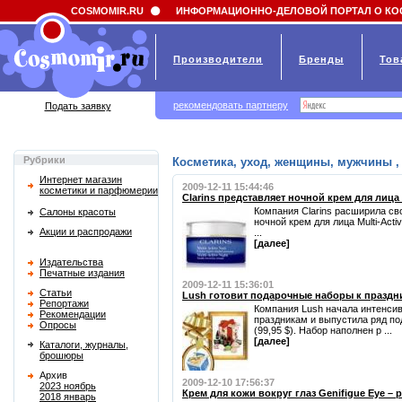
Field 'news_title' doesn't have a default value
COSMOMIR.RU
ИНФОРМАЦИОННО-ДЕЛОВОЙ ПОРТАЛ О КО
Производители
Бренды
Тов
рекомендовать партнеру
Подать заявку
Рубрики
Косметика, уход, женщины, мужчины , 
Интернет магазин
2009-12-11 15:44:46
косметики и парфюмерии
Clarins представляет ночной крем для лица M
Компания Clarins расширила сво
Салоны красоты
ночной крем для лица Multi-Acti
Акции и распродажи
...
[далее]
Издательства
Печатные издания
2009-12-11 15:36:01
Статьи
Lush готовит подарочные наборы к праздн
Репортажи
Компания Lush начала интенси
Рекомендации
праздникам и выпустила ряд по
Опросы
(99,95 $). Набор наполнен р ...
[далее]
Каталоги, журналы,
брошюры
Архив
2009-12-10 17:56:37
2023 ноябрь
Крем для кожи вокруг глаз Genifigue Eye –
2018 январь