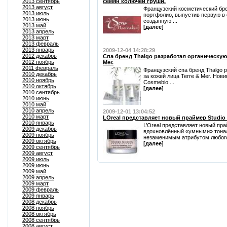
2013 сентябрь
семян колючей груши.
2013 август
Французский косметический бре
2013 июль
портфолио, выпустив первую в 
2013 июнь
созданную ...
2013 май
[далее]
2013 апрель
2013 март
2013 февраль
2013 январь
2009-12-04 14:28:29
2012 декабрь
Спа бренд Thalgo разработал органическую 
2012 ноябрь
Mer.
2011 февраль
Французский спа бренд Thalgo 
2010 декабрь
за кожей лица Terre & Mer. Нов
2010 ноябрь
Cosmebio ...
2010 октябрь
[далее]
2010 сентябрь
2010 июнь
2010 май
2010 апрель
2009-12-01 13:04:52
2010 март
LOreal представляет новый праймер Studio S
2010 январь
L’Oreal представляет новый прай
2009 декабрь
вдохновлённый «умными» тона
2009 ноябрь
незаменимым атрибутом любого 
2009 октябрь
[далее]
2009 сентябрь
2009 август
2009 июль
2009 июнь
2009 май
2009 апрель
2009 март
2009 февраль
2009 январь
2008 декабрь
2008 ноябрь
2008 октябрь
2008 сентябрь
2008 август