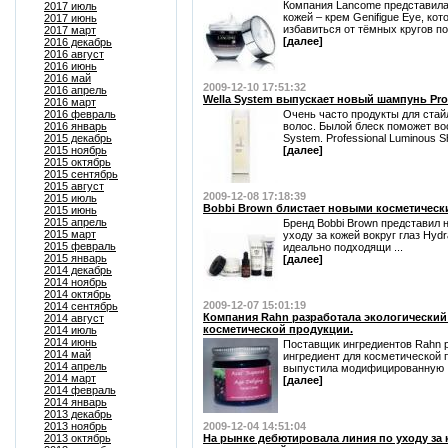
Компания Lancome представила 
2017 июль
кожей – крем Genifigue Eye, ко
2017 июнь
избавиться от тёмных кругов под
2017 март
[далее]
2016 декабрь
2016 август
2016 июнь
2016 май
2009-12-10 17:51:32
2016 апрель
Wella System выпускает новый шампунь Pro
2016 март
2016 февраль
Очень часто продукты для стай
2016 январь
волос. Былой блеск поможет во
2015 декабрь
System. Professional Luminous S
2015 ноябрь
[далее]
2015 октябрь
2015 сентябрь
2015 август
2009-12-08 17:18:39
2015 июль
Bobbi Brown блистает новыми косметическ
2015 июнь
2015 апрель
Бренд Bobbi Brown представил 
2015 март
уходу за кожей вокруг глаз Hydr
2015 февраль
идеально подходящи ...
2015 январь
[далее]
2014 декабрь
2014 ноябрь
2014 октябрь
2009-12-07 15:01:19
2014 сентябрь
Компания Rahn разработала экологически
2014 август
косметической продукции.
2014 июль
2014 июнь
Поставщик ингредиентов Rahn 
2014 май
ингредиент для косметической 
2014 апрель
выпустила модифицированную .
2014 март
[далее]
2014 февраль
2014 январь
2013 декабрь
2013 ноябрь
2009-12-04 14:51:04
2013 октябрь
На рынке дебютировала линия по уходу за 