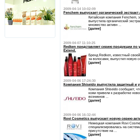
2009-04-14 10:02:09
Fenchem выпускает органический экстракт 
Китайская компания Fenchem, 
выпустила органический экстра
множество активн ...
[далее]
2009-04-07 11:10:25
Redken представляет серию продукции по 
Extend.
Бренд Redken, известный свое
за волосами, выпустил новую се
[далее]
2009-04-06 17:24:30
Компания Shiseido выпустила защитный и 
Компания Shiseido сообщает, ч
кожи привели к разработке нов
возникнов ...
[далее]
2009-04-06 16:32:44
Rovi Cosmetics выпускает новую серию акти
Немецкая компания Rovi Cosmet
специализировалась на система
присутствие на ...
[далее]