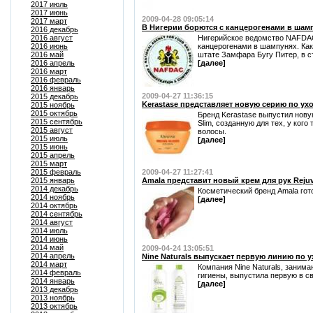
2017 июль
2017 июнь
2009-04-28 09:05:14
2017 март
В Нигерии борются с канцерогенами в шам
2016 декабрь
2016 август
Нигерийское ведомство NAFDAC
2016 июнь
канцерогенами в шампунях. Как
2016 май
штате Замфара Бугу Питер, в ст
2016 апрель
[далее]
2016 март
2016 февраль
2016 январь
2009-04-27 11:36:15
2015 декабрь
Kerastase представляет новую серию по ухо
2015 ноябрь
2015 октябрь
Бренд Kerastase выпустил нову
2015 сентябрь
Slim, созданную для тех, у ког
2015 август
волосы.
2015 июль
[далее]
2015 июнь
2015 апрель
2015 март
2015 февраль
2009-04-27 11:27:41
2015 январь
Amala представит новый крем для рук Rejuv
2014 декабрь
Косметический бренд Amala готов
2014 ноябрь
[далее]
2014 октябрь
2014 сентябрь
2014 август
2014 июль
2014 июнь
2014 май
2009-04-24 13:05:51
2014 апрель
Nine Naturals выпускает первую линию по 
2014 март
Компания Nine Naturals, заним
2014 февраль
гигиены, выпустила первую в св
2014 январь
[далее]
2013 декабрь
2013 ноябрь
2013 октябрь