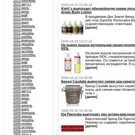
2013 сентябрь
2013 август
2009-04-23 12:48:24
2013 июль
Kiehl`s выпускает обновлённую серию лосьо
2013 июнь
Argan Body Lotion
2013 май
В преддверии Дня Земли бренд 
2013 апрель
для тела Superbly Restorative A
2013 март
художественными этикетками.
2013 февраль
[далее]
2013 январь
2012 декабрь
2012 ноябрь
2011 февраль
2009-04-22 14:27:47
2010 декабрь
На рынок вышла натуральная линия продук
2010 ноябрь
REN.
2010 октябрь
На рынок вышла натуральная ли
2010 сентябрь
брендом REN, специализирующи
2010 июнь
косметики. Он славится за сво
2010 май
биоактивных ингредиентов. В со
2010 апрель
[далее]
2010 март
2010 январь
2009 декабрь
2009-04-22 13:35:58
2009 ноябрь
Бренд Caudalie выпустил серию spa-средст
2009 октябрь
Бренд Caudalie выпустил серию 
2009 сентябрь
маску для сияния кожи Vinoperf
2009 август
тела с ...
2009 июль
[далее]
2009 июнь
2009 май
2009 апрель
2009 март
2009-04-20 15:38:58
2009 февраль
Ela Paproska выпускает две антивозрастны
2009 январь
Барселонский бренд Ela Papros
2008 декабрь
Новинки не содержат парабенов 
2008 ноябрь
[далее]
2008 октябрь
2008 сентябрь
2008 август