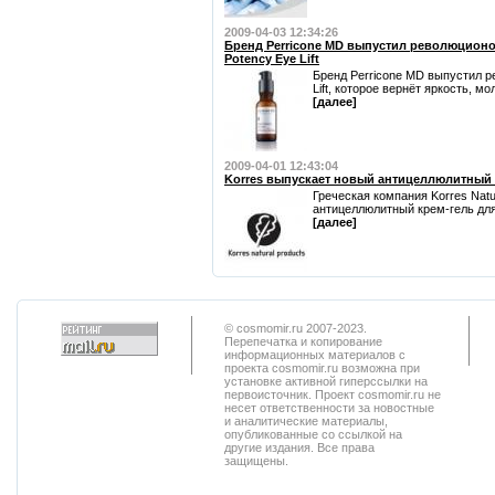
2009-04-03 12:34:26
Бренд Perricone MD выпустил революционое
Potency Eye Lift
Бренд Perricone MD выпустил р
Lift, которое вернёт яркость, мо
[далее]
2009-04-01 12:43:04
Korres выпускает новый антицеллюлитный к
Греческая компания Korres Natu
антицеллюлитный крем-гель для 
[далее]
© cosmomir.ru 2007-2023.
Перепечатка и копирование
информационных материалов с
проекта cosmomir.ru возможна при
установке активной гиперссылки на
первоисточник. Проект cosmomir.ru не
несет ответственности за новостные
и аналитические материалы,
опубликованные со ссылкой на
другие издания. Все права
защищены.