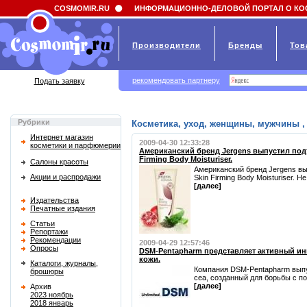
Field 'news_title' doesn't have a default value
COSMOMIR.RU
ИНФОРМАЦИОННО-ДЕЛОВОЙ ПОРТАЛ О КО
Производители
Бренды
Тов
рекомендовать партнеру
Подать заявку
Рубрики
Косметика, уход, женщины, мужчины , 
Интернет магазин
2009-04-30 12:33:28
косметики и парфюмерии
Американский бренд Jergens выпустил под
Firming Body Moisturiser.
Салоны красоты
Американский бренд Jergens в
Акции и распродажи
Skin Firming Body Moisturiser. Не
[далее]
Издательства
Печатные издания
Статьи
Репортажи
Рекомендации
2009-04-29 12:57:46
Опросы
DSM-Pentapharm представляет активный ин
кожи.
Каталоги, журналы,
Компания DSM-Pentapharm выпу
брошюры
cea, созданный для борьбы с по
[далее]
Архив
2023 ноябрь
2018 январь