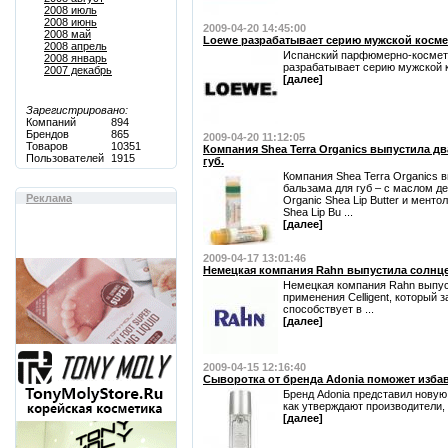
2008 июль
2008 июнь
2009-04-20 14:45:00
2008 май
Loewe разрабатывает серию мужской космет
2008 апрель
Испанский парфюмерно-космет
2008 январь
разрабатывает серию мужской ко
2007 декабрь
[далее]
Зарегистрировано:
Компаний
894
Брендов
865
2009-04-20 11:12:05
Товаров
10351
Компания Shea Terra Organics выпустила д
Пользователей
1915
губ.
Компания Shea Terra Organics 
бальзама для губ – с маслом де
Реклама
Organic Shea Lip Butter и мент
Shea Lip Bu ...
[далее]
2009-04-17 13:01:46
Немецкая компания Rahn выпустила солнцез
Немецкая компания Rahn выпус
применения Celligent, который 
способствует в ...
[далее]
2009-04-15 12:16:40
Сыворотка от бренда Adonia поможет избави
Бренд Adonia представил новую
как утверждают производители, .
[далее]