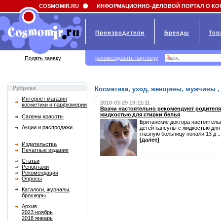
Field 'news_title' doesn't have a default value
COSMOMIR.RU
ИНФОРМАЦИОННО-ДЕЛОВОЙ ПОРТАЛ О КО
Производители
Бренды
Тов
рекомендовать партнеру
Подать заявку
Рубрики
Косметика, уход, женщины, мужчины , 
Интернет магазин
2010-03-29 19:11:11
косметики и парфюмерии
Врачи настоятельно рекомендуют родителям
жидкостью для стирки белья
Салоны красоты
Британские доктора настоятель
Акции и распродажи
детей капсулы с жидкостью для
глазную больницу попали 13 д ..
[далее]
Издательства
Печатные издания
Статьи
Репортажи
Рекомендации
Опросы
Каталоги, журналы,
брошюры
Архив
2023 ноябрь
2018 январь