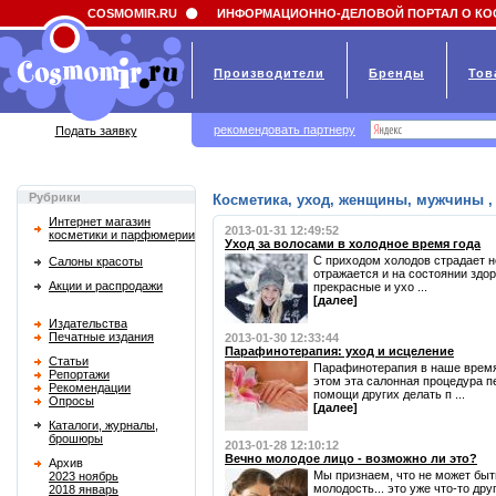
Field 'news_title' doesn't have a default value
COSMOMIR.RU
ИНФОРМАЦИОННО-ДЕЛОВОЙ ПОРТАЛ О КО
Производители
Бренды
Тов
рекомендовать партнеру
Подать заявку
Рубрики
Косметика, уход, женщины, мужчины , 
Интернет магазин
2013-01-31 12:49:52
косметики и парфюмерии
Уход за волосами в холодное время года
С приходом холодов страдает не
Салоны красоты
отражается и на состоянии здо
Акции и распродажи
прекрасные и ухо ...
[далее]
Издательства
Печатные издания
2013-01-30 12:33:44
Парафинотерапия: уход и исцеление
Статьи
Парафинотерапия в наше время
Репортажи
этом эта салонная процедура п
Рекомендации
помощи других делать п ...
Опросы
[далее]
Каталоги, журналы,
брошюры
2013-01-28 12:10:12
Вечно молодое лицо - возможно ли это?
Архив
Мы признаем, что не может быт
2023 ноябрь
молодость... это уже что-то дру
2018 январь