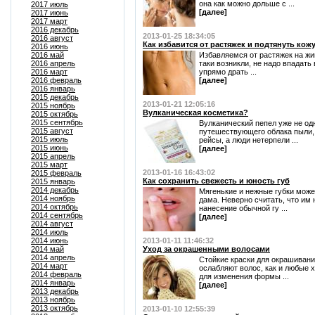
она как можно дольше с ...
2017 июль
[далее]
2017 июнь
2017 март
2016 декабрь
2013-01-25 18:34:05
2016 август
Как избавится от растяжек и подтянуть кож
2016 июнь
2016 май
Избавляемся от растяжек на жи
2016 апрель
таки возникли, не надо впадать
2016 март
упрямо драть ...
2016 февраль
[далее]
2016 январь
2015 декабрь
2013-01-21 12:05:16
2015 ноябрь
Вулканическая косметика?
2015 октябрь
2015 сентябрь
Вулканический пепел уже не одн
2015 август
путешествующего облака пыли,
2015 июль
рейсы, а люди нетерпели ...
2015 июнь
[далее]
2015 апрель
2015 март
2013-01-16 16:43:02
2015 февраль
Как сохранить свежесть и юность губ
2015 январь
2014 декабрь
Мягенькие и нежные губки може
2014 ноябрь
дама. Неверно считать, что им 
2014 октябрь
нанесение обычной гу ...
2014 сентябрь
[далее]
2014 август
2014 июль
2014 июнь
2013-01-11 11:46:32
2014 май
Уход за окрашенными волосами
2014 апрель
Стойкие краски для окрашивани
2014 март
ослабляют волос, как и любые 
2014 февраль
для изменения формы ...
2014 январь
[далее]
2013 декабрь
2013 ноябрь
2013 октябрь
2013-01-10 12:55:39