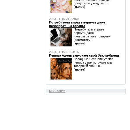
средств по уходу за т...
[далее]
2023-11-15 21:32:50
Потребители вправе вернуть даже
невозвратные товары
Потребители вправе
вернуть даже
«невозвратные товары»
(косметику...
[далее]
2023-11-15 18:03:16
Певица Адель запускает свой бьюти-бренд
Западные СМИ пишут, что
певица зарегистрировала
товарный знак Th...
[далее]
RSS лента