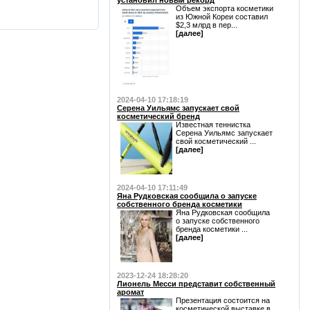
установил новый рекорд
Объем экспорта косметики
из Южной Кореи составил
$2,3 млрд в пер...
[далее]
2024-04-10 17:18:19
Серена Уильямс запускает свой
косметический бренд
Известная теннистка
Серена Уильямс запускает
свой косметический ...
[далее]
2024-04-10 17:11:49
Яна Рудковская сообщила о запуске
собственного бренда косметики
Яна Рудковская сообщила
о запуске собственного
бренда косметики ...
[далее]
2023-12-24 18:28:20
Лионель Месси представит собственный
аромат
Презентация состоится на
косметической выставке в