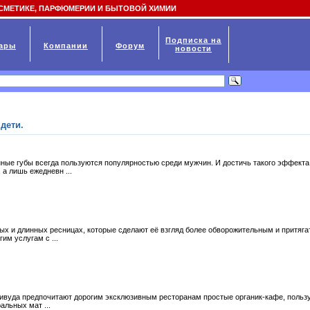
СМЕТИКЕ, ПАРФЮМЕРИИ И БЫТОВОЙ ХИМИИ
Подписка на
ары
Компании
Форум
новости
дети.
ные губы всегда пользуются популярностью среди мужчин. И достичь такого эффекта
а лишь ежедневн ...
ых и длинных ресницах, которые сделают её взгляд более обворожительным и притяг
им услугам с ...
ливуда предпочитают дорогим эксклюзивным ресторанам простые органик-кафе, польз
альных мат ...