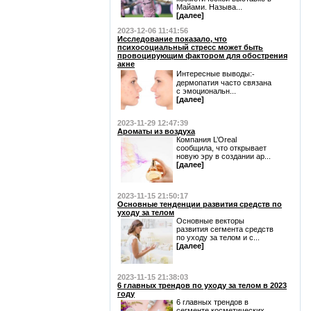
Майами. Называ...
[далее]
2023-12-06 11:41:56
Исследование показало, что
психосоциальный стресс может быть
провоцирующим фактором для обострения
акне
Интересные выводы:⁃
дермопатия часто связана
с эмоциональн...
[далее]
2023-11-29 12:47:39
Ароматы из воздуха
Компания L’Oreal
сообщила, что открывает
новую эру в создании ар...
[далее]
2023-11-15 21:50:17
Основные тенденции развития средств по
уходу за телом
Основные векторы
развития сегмента средств
по уходу за телом и с...
[далее]
2023-11-15 21:38:03
6 главных трендов по уходу за телом в 2023
году
6 главных трендов в
сегменте косметических