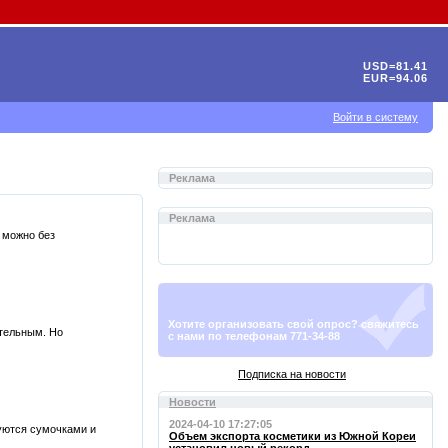
USD=81.41
EUR=94.06
Войти в систему
Реклама
Реклама
 можно без
Хотите организовать свой опрос? свяжитесь
ательным. Но
с нами по телефонам 771-34-88
Подписка на новости
Новости
2024-04-10 17:27:05
уются сумочками и
Объем экспорта косметики из Южной Кореи