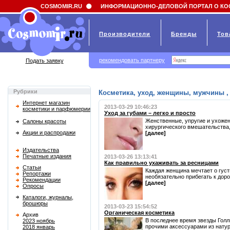
Field 'news_title' doesn't have a default value
COSMOMIR.RU
ИНФОРМАЦИОННО-ДЕЛОВОЙ ПОРТАЛ О КО
Производители
Бренды
Тов
рекомендовать партнеру
Подать заявку
Рубрики
Косметика, уход, женщины, мужчины , 
Интернет магазин
2013-03-29 10:46:23
косметики и парфюмерии
Уход за губами – легко и просто
Женственные, упругие и ухожен
Салоны красоты
хирургического вмешательства, 
Акции и распродажи
[далее]
Издательства
Печатные издания
2013-03-26 13:13:41
Как правильно ухаживать за ресницами
Статьи
Каждая женщина мечтает о густ
Репортажи
необязательно прибегать к дорог
Рекомендации
[далее]
Опросы
Каталоги, журналы,
брошюры
2013-03-23 15:54:52
Органическая косметика
Архив
В последнее время звезды Гол
2023 ноябрь
прочими аксессуарами из натур
2018 январь