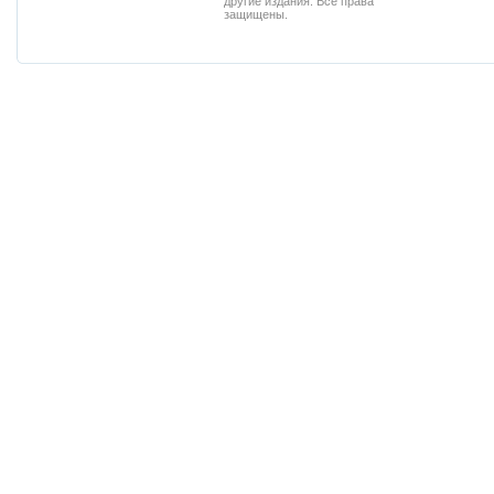
другие издания. Все права
защищены.