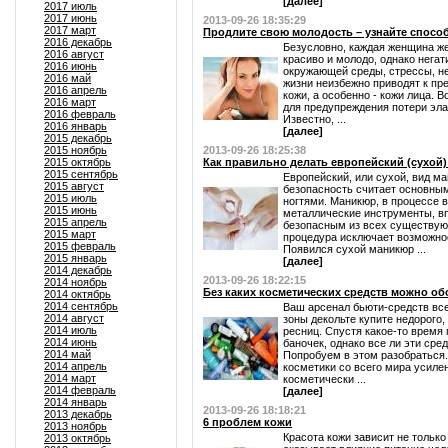
[далее]
2017 июль
2017 июнь
2013-09-26 18:35:29
2017 март
Продлите свою молодость – узнайте спосо
2016 декабрь
Безусловно, каждая женщина ж
2016 август
красиво и молодо, однако нега
2016 июнь
окружающей среды, стрессы, н
2016 май
жизни неизбежно приводят к п
2016 апрель
кожи, а особенно - кожи лица. 
2016 март
для предупреждения потери эла
2016 февраль
Известно, ...
2016 январь
[далее]
2015 декабрь
2015 ноябрь
2013-09-26 18:25:38
2015 октябрь
Как правильно делать европейский (сухой
2015 сентябрь
Европейский, или сухой, вид м
2015 август
безопасность считает основным
2015 июль
ногтями. Маникюр, в процессе 
2015 июнь
металлические инструменты, в
2015 апрель
безопасным из всех существующ
2015 март
процедура исключает возможнос
2015 февраль
Появился сухой маникюр ...
2015 январь
[далее]
2014 декабрь
2013-09-26 18:22:15
2014 ноябрь
Без каких косметических средств можно о
2014 октябрь
2014 сентябрь
Ваш арсенал бьюти-средств все
2014 август
зоны декольте купите недорого,
2014 июль
ресниц. Спустя какое-то время 
2014 июнь
баночек, однако все ли эти сре
2014 май
Попробуем в этом разобраться
2014 апрель
косметики со всего мира усиле
2014 март
косметически ...
2014 февраль
[далее]
2014 январь
2013-09-26 18:18:21
2013 декабрь
6 проблем кожи
2013 ноябрь
Красота кожи зависит не только
2013 октябрь