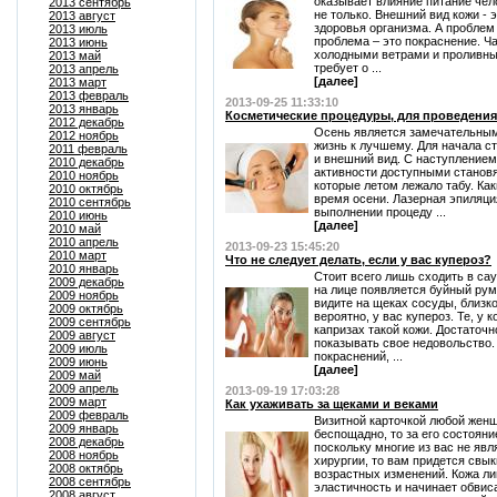
оказывает влияние питание чел
2013 сентябрь
не только. Внешний вид кожи - 
2013 август
здоровья организма. А проблем
2013 июль
проблема – это покраснение. Ч
2013 июнь
холодными ветрами и проливны
2013 май
требует о ...
2013 апрель
[далее]
2013 март
2013 февраль
2013-09-25 11:33:10
2013 январь
Косметические процедуры, для проведения
2012 декабрь
Осень является замечательным
2012 ноябрь
жизнь к лучшему. Для начала с
2011 февраль
и внешний вид. С наступлением
2010 декабрь
активности доступными становя
2010 ноябрь
которые летом лежало табу. Ка
2010 октябрь
время осени. Лазерная эпиляци
2010 сентябрь
выполнении процеду ...
2010 июнь
[далее]
2010 май
2010 апрель
2013-09-23 15:45:20
2010 март
Что не следует делать, если у вас купероз?
2010 январь
Стоит всего лишь сходить в сау
2009 декабрь
на лице появляется буйный рум
2009 ноябрь
видите на щеках сосуды, близк
2009 октябрь
вероятно, у вас купероз. Те, у 
2009 сентябрь
капризах такой кожи. Достаточн
2009 август
показывать свое недовольство.
2009 июль
покраснений, ...
2009 июнь
[далее]
2009 май
2009 апрель
2013-09-19 17:03:28
2009 март
Как ухаживать за щеками и веками
2009 февраль
Визитной карточкой любой женщ
2009 январь
беспощадно, то за его состоян
2008 декабрь
поскольку многие из вас не яв
2008 ноябрь
хирургии, то вам придется свы
2008 октябрь
возрастных изменений. Кожа ли
2008 сентябрь
эластичность и начинает обвиса
2008 август