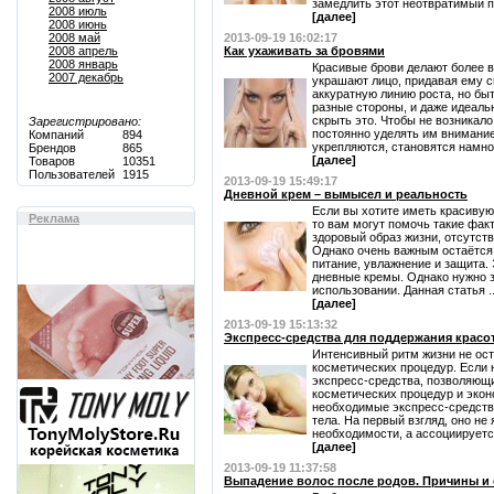
замедлить этот неотвратимый пр
2008 июль
[далее]
2008 июнь
2008 май
2013-09-19 16:02:17
2008 апрель
Как ухаживать за бровями
2008 январь
Красивые брови делают более 
2007 декабрь
украшают лицо, придавая ему с
аккуратную линию роста, но быт
разные стороны, и даже идеал
скрыть это. Чтобы не возникал
Зарегистрировано:
постоянно уделять им внимание
Компаний
894
укрепляются, становятся намног
Брендов
865
[далее]
Товаров
10351
Пользователей
1915
2013-09-19 15:49:17
Дневной крем – вымысел и реальность
Если вы хотите иметь красивую
Реклама
то вам могут помочь такие фак
здоровый образ жизни, отсутств
Однако очень важным остаётся 
питание, увлажнение и защита.
дневные кремы. Однако нужно з
использовании. Данная статья ..
[далее]
2013-09-19 15:13:32
Экспресс-средства для поддержания красо
Интенсивный ритм жизни не ос
косметических процедур. Если 
экспресс-средства, позволяющ
косметических процедур и эко
необходимые экспресс-средства
тела. На первый взгляд, оно не
необходимости, а ассоциируется,
[далее]
2013-09-19 11:37:58
Выпадение волос после родов. Причины и