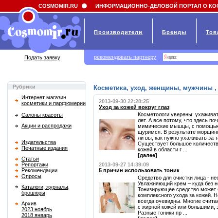
Field 'news_title' doesn't have a default value
COSMOMIR.RU
ИНФОРМАЦИОННО-ДЕЛОВОЙ ПОРТАЛ О КО
Производители
Бренды
Тов
рекомендовать партнеру
Подать заявку
Рубрики
Косметика, уход, женщины, мужчины , 
Интернет магазин
2013-09-30 22:28:25
косметики и парфюмерии
Уход за кожей вокруг глаз
Косметологи уверены: ухаживать
Салоны красоты
лет. А все потому, что здесь по
Акции и распродажи
мимические мышцы, с помощью
щуримся. В результате морщинк
ли вы, как нужно ухаживать за 
Издательства
Существует большое количество
Печатные издания
кожей в области г ...
[далее]
Статьи
Репортажи
2013-09-27 14:39:09
Рекомендации
5 причин использовать тоник
Опросы
Средство для очистки лица - н
Увлажняющий крем – куда без н
Каталоги, журналы,
Тонизирующее средство может 
брошюры
комплексного ухода за кожей. Н
всегда очевидны. Многие считаю
Архив
с жирной кожей или большими, 
2023 ноябрь
Разные тоники пр ...
2018 январь