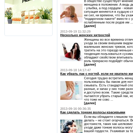
В обществе существует мнение,
женщина в положении. А ведь де
- улыбка, а под сердцем - нова
ситуация меняется в худшую с
ни сил, ни времени, что бы ухаж
"подарочном пакете" вместе с 
ослабленным после родов им ...
[далее]
2013-09-19 11:32:29
Несколько женских хитростей
Женщины во все времена отлич
ухода за своим внешним видом
маленьких женских трюков, кот
тратить на это гораздо меньше 
тенденция пользоваться сухими
обладают свойством впитывать 
роль прекрасно подойдёт обычна
[далее]
2013-09-18 14:17:47
Как убрать лак с ногтей, если не хватило ж
Сегодня трудно встретить женщ
пользовалась бы лаком для ногт
смывать. Есть стандартный спо
разные, и запах у них тоже раз
и доступно всем. Такие средств
пытаются убрать старый лак, и
что тоже не совс ...
[далее]
2013-09-16 00:36:35
Как сделать тонкие волосы красивыми
Если вы обладаете слишком тон
делать – не стоит огорчаться. 
достоинств, таких как шелковис
уходе даже тонкие волосы могу
вашей гордости. Ухаживая за т