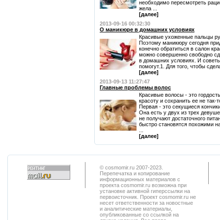
необходимо пересмотреть рацио
жела ...
[далее]
2013-09-16 00:32:30
О маникюре в домашних условиях
Красивые ухоженные пальцы рук
Поэтому маникюру сегодня при
конечно обратиться в салон кра
можно совершенно свободно сд
в домашних условиях. И советы
помогут.1. Для того, чтобы сде
[далее]
2013-09-13 11:27:47
Главные проблемы волос
Красивые волосы - это гордос
красоту и сохранить ее не так-
Первая - это секущиеся кончик
Она есть у двух из трех девуше
не получают достаточного пита
быстро становятся похожими на
...
[далее]
© cosmomir.ru 2007-2023.
Перепечатка и копирование
информационных материалов с
проекта cosmomir.ru возможна при
установке активной гиперссылки на
первоисточник. Проект cosmomir.ru не
несет ответственности за новостные
и аналитические материалы,
опубликованные со ссылкой на