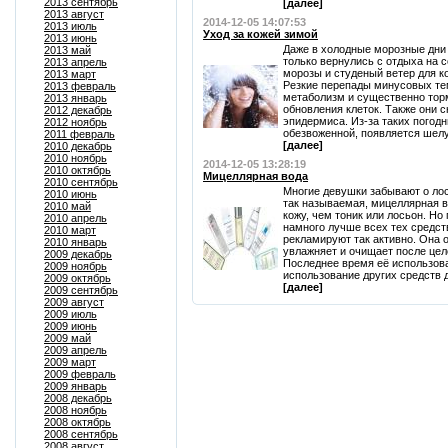
2013 сентябрь
[далее]
2013 август
2014-12-05 14:07:53
2013 июль
Уход за кожей зимой
2013 июнь
Даже в холодные морозные дни 
2013 май
только вернулись с отдыха на 
2013 апрель
морозы и студеный ветер для ко
2013 март
Резкие перепады минусовых те
2013 февраль
метаболизм и существенно тор
2013 январь
обновления клеток. Также они
2012 декабрь
эпидермиса. Из-за таких погод
2012 ноябрь
обезвоженной, появляется шелу
2011 февраль
[далее]
2010 декабрь
2010 ноябрь
2014-12-05 13:28:19
2010 октябрь
Мицеллярная вода
2010 сентябрь
Многие девушки забывают о лос
2010 июнь
так называемая, мицеллярная в
2010 май
кожу, чем тоник или лосьон. Но
2010 апрель
намного лучше всех тех средст
2010 март
рекламируют так активно. Она 
2010 январь
увлажняет и очищает после цел
2009 декабрь
Последнее время её использов
2009 ноябрь
использование других средств дл
2009 октябрь
[далее]
2009 сентябрь
2009 август
2009 июль
2009 июнь
2009 май
2009 апрель
2009 март
2009 февраль
2009 январь
2008 декабрь
2008 ноябрь
2008 октябрь
2008 сентябрь
2008 август