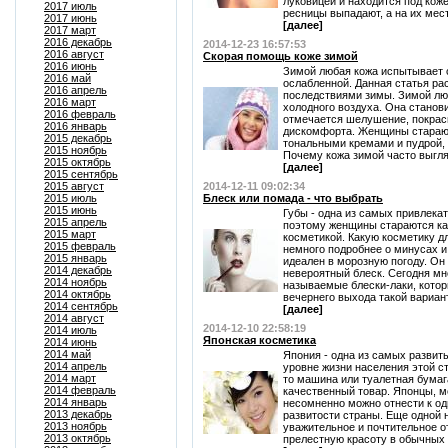
луковицей и находится под кож
2017 июль
ресницы выпадают, а на их мест
2017 июнь
[далее]
2017 март
2016 декабрь
2014-12-23 16:57:53
2016 август
Скорая помощь коже зимой
2016 июнь
Зимой любая кожа испытывает с
2016 май
ослабленной. Данная статья рас
2016 апрель
последствиями зимы. Зимой лю
2016 март
холодного воздуха. Она станов
2016 февраль
отмечается шелушение, покрас
2016 январь
дискомфорта. Женщины старают
2015 декабрь
тональными кремами и пудрой, 
2015 ноябрь
Почему кожа зимой часто выгляд
2015 октябрь
[далее]
2015 сентябрь
2015 август
2014-12-11 09:02:34
2015 июль
Блеск или помада - что выбрать
2015 июнь
Губы - одна из самых привлека
2015 апрель
поэтому женщины стараются ка
2015 март
косметикой. Какую косметику д
2015 февраль
немного подробнее о минусах и
2015 январь
идеален в морозную погоду. Он
2014 декабрь
невероятный блеск. Сегодня мн
2014 ноябрь
называемые блески-лаки, котор
2014 октябрь
вечернего выхода такой вариант
2014 сентябрь
[далее]
2014 август
2014-12-10 22:58:19
2014 июль
Японская косметика
2014 июнь
2014 май
Япония - одна из самых развиты
2014 апрель
уровне жизни населения этой с
2014 март
то машина или туалетная бумаг
2014 февраль
качественный товар. Японцы, м
2014 январь
несомненно можно отнести к од
2013 декабрь
развитости страны. Еще одной 
2013 ноябрь
уважительное и почтительное о
2013 октябрь
прелестную красоту в обычных в