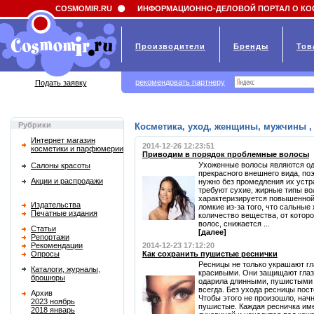
Field 'news_title' doesn't have a default value
COSMOMIR.RU
ИНФОРМАЦИОННО-ДЕЛОВОЙ ПОРТАЛ О КО
Производители
Бренды
Тов
рекомендовать партнеру
Подать заявку
Рубрики
Косметика, уход, женщины, мужчины , 
Интернет магазин
2014-12-26 12:23:51
косметики и парфюмерии
Приводим в порядок проблемные волосы
Ухоженные волосы являются о
Салоны красоты
прекрасного внешнего вида, по
Акции и распродажи
нужно без промедления их устр
требуют сухие, жирные типы во
характеризируется повышенной
Издательства
ломкие из-за того, что сальны
Печатные издания
количество вещества, от которо
волос, снижается ...
Статьи
[далее]
Репортажи
Рекомендации
2014-12-23 17:12:20
Опросы
Как сохранить пушистые реснички
Ресницы не только украшают гл
Каталоги, журналы,
красивыми. Они защищают глаза
брошюры
одарила длинными, пушистыми 
всегда. Без ухода ресницы пос
Архив
Чтобы этого не произошло, нач
2023 ноябрь
пушистые. Каждая ресничка име
2018 январь