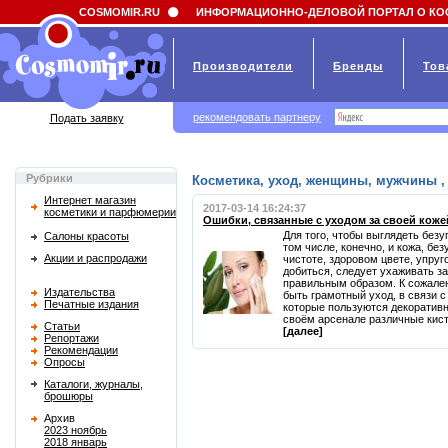
Field 'news_title' doesn't have a default value
COSMOMIR.RU
ИНФОРМАЦИОННО-ДЕЛОВОЙ ПОРТАЛ О КО
Производители
Бренды
Тов
рекомендовать партнеру
Подать заявку
Рубрики
Косметика, уход, женщины, мужчины , 
Интернет магазин
2017-03-14 16:24:37
косметики и парфюмерии
Ошибки, связанные с уходом за своей коже
Для того, чтобы выглядеть безу
Салоны красоты
том числе, конечно, и кожа, бе
Акции и распродажи
чистоте, здоровом цвете, упругос
добиться, следует ухаживать з
правильным образом. К сожален
Издательства
быть грамотный уход, в связи 
Печатные издания
которые пользуются декоративн
своём арсенале различные кисто
Статьи
[далее]
Репортажи
Рекомендации
Опросы
Каталоги, журналы,
брошюры
Архив
2023 ноябрь
2018 январь