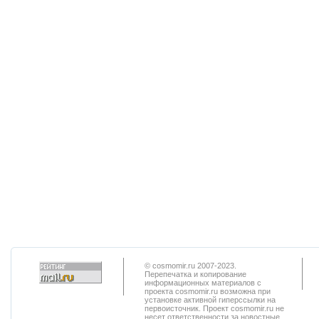
© cosmomir.ru 2007-2023.
Перепечатка и копирование
информационных материалов с
проекта cosmomir.ru возможна при
установке активной гиперссылки на
первоисточник. Проект cosmomir.ru не
несет ответственности за новостные