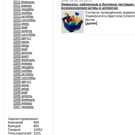
2008-10-09 15:56:21
2011 февраль
Химикаты, найденные в бытовых чистящих 
2011 январь
возникновения астмы и аллергии
2010 декабрь
Согласно проведённым недавно
2010 ноябрь
Университета Бристола (Universi
2010 октябрь
бытов ...
2010 сентябрь
[далее]
2010 июнь
2010 май
2010 апрель
2009 сентябрь
2009 август
2009 июль
2009 июнь
2009 май
2009 апрель
2009 март
2009 февраль
2009 январь
2008 декабрь
2008 ноябрь
2008 октябрь
2008 сентябрь
2008 август
2008 июль
2008 июнь
2008 май
2008 апрель
2008 февраль
2008 январь
2007 декабрь
Зарегистрировано:
Компаний
894
Брендов
865
Товаров
10351
Пользователей
1915