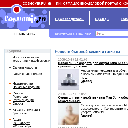
Field 'news_title' doesn't have a default value
COSMOMIR.RU
ИНФОРМАЦИОННО-ДЕЛОВОЙ ПОРТАЛ О КО
Производители
Бренды
Тов
рекомендовать партнеру
Подать заявку
Рубрики
Новости бытовой химии и гигиены
Интернет магазин
2008-10-29 12:41:06
косметики и парфюмерии
Новая линия средств для обуви Tana Shoe C
кремами для кожи
Салоны красоты
Новая линия средств для обуви
Акции и распродажи
с кремами для кожи. По данным
по ...
[далее]
Издательства
Печатные издания
Статьи
2008-10-22 15:50:26
Репортажи
Серия для интимной гигиены Man Junk об
Рекомендации
сексуальность
Опросы
Серия для интимной гигиены M
сексуальность. Как говорится н
Каталоги, журналы,
уберет неприятн ...
брошюры
[далее]
Архив
2013 август
2012 октябрь