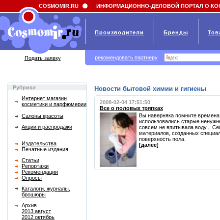
Field 'news_title' doesn't have a default value
COSMOMIR.RU
ИНФОРМАЦИОННО-ДЕЛОВОЙ ПОРТАЛ О КО
Производители
Бренды
Тов
рекомендовать партнеру
Подать заявку
Рубрики
Новости бытовой химии и гигиены
Интернет магазин
2008-02-04 17:51:50
косметики и парфюмерии
Все о половых тряпках
Вы наверняка помните времена,
Салоны красоты
использовались старые ненужн
Акции и распродажи
совсем не впитывала воду... Се
материалов, созданных специал
поверхность пола.
Издательства
[далее]
Печатные издания
Статьи
Репортажи
Рекомендации
Опросы
Каталоги, журналы,
брошюры
Архив
2013 август
2012 октябрь