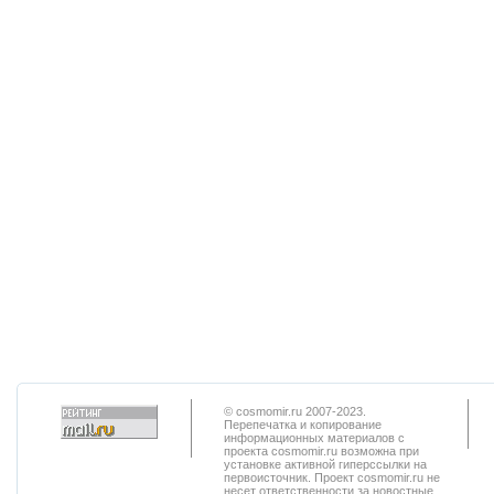
© cosmomir.ru 2007-2023.
Перепечатка и копирование
информационных материалов с
проекта cosmomir.ru возможна при
установке активной гиперссылки на
первоисточник. Проект cosmomir.ru не
несет ответственности за новостные