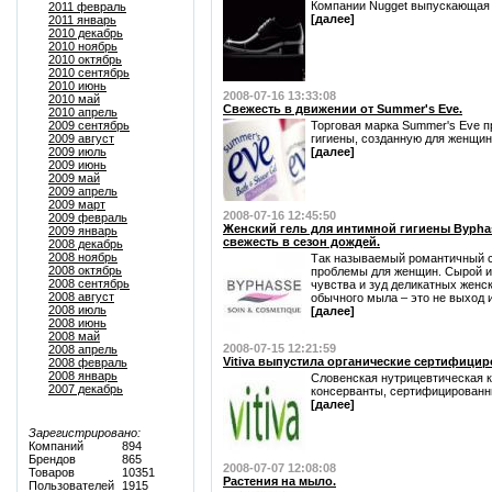
Компании Nugget выпускающая с
2011 февраль
[далее]
2011 январь
2010 декабрь
2010 ноябрь
2010 октябрь
2010 сентябрь
2010 июнь
2008-07-16 13:33:08
2010 май
Свежесть в движении от Summer's Eve.
2010 апрель
2009 сентябрь
Торговая марка Summer's Eve 
2009 август
гигиены, созданную для женщин
2009 июль
[далее]
2009 июнь
2009 май
2009 апрель
2009 март
2008-07-16 12:45:50
2009 февраль
Женский гель для интимной гигиены Byphas
2009 январь
свежесть в сезон дождей.
2008 декабрь
2008 ноябрь
Так называемый романтичный с
2008 октябрь
проблемы для женщин. Сырой и
2008 сентябрь
чувства и зуд деликатных женск
2008 август
обычного мыла – это не выход из
2008 июль
[далее]
2008 июнь
2008 май
2008-07-15 12:21:59
2008 апрель
Vitiva выпустила органические сертифици
2008 февраль
2008 январь
Словенская нутрицевтическая к
2007 декабрь
консерванты, сертифицированн
[далее]
Зарегистрировано:
Компаний
894
Брендов
865
2008-07-07 12:08:08
Товаров
10351
Растения на мыло.
Пользователей
1915