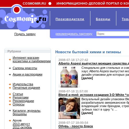
Field 'news_title' doesn't have a default value
COSMOMIR.RU
ИНФОРМАЦИОННО-ДЕЛОВОЙ ПОРТАЛ О КО
Производители
Бренды
Тов
рекомендовать партнеру
Подать заявку
Рубрики
Новости бытовой химии и гигиены
Интернет магазин
2008-07-18 17:27:42
косметики и парфюмерии
Alberto Aspesi выпустил моющие средства
Специально для стильных и со
Салоны красоты
хаус Alberto Aspesi выпустил м
Акции и распродажи
дизайн упаковки для которых ра
[далее]
Издательства
Печатные издания
2008-07-18 11:57:00
Статьи
Blend-a-med: история создания 3-D White “
Репортажи
Визуальный дизайн упаковки Bl
Рекомендации
разрабатывало американское бр
Опросы
владеющий этим брендом, стр
зубных паст в одну “с ...
Каталоги, журналы,
[далее]
брошюры
Архив
2008-07-17 18:00:54
2013 август
Обувь - просто блеск
2012 октябрь