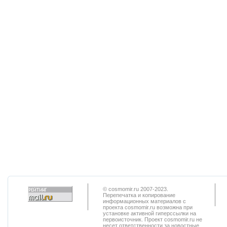
© cosmomir.ru 2007-2023.
Перепечатка и копирование
информационных материалов с
проекта cosmomir.ru возможна при
установке активной гиперссылки на
первоисточник. Проект cosmomir.ru не
несет ответственности за новостные