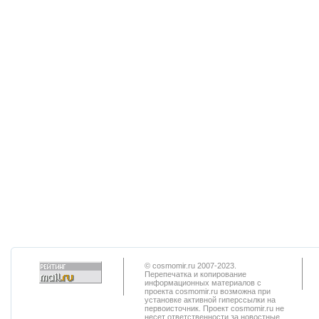
© cosmomir.ru 2007-2023.
Перепечатка и копирование
информационных материалов с
проекта cosmomir.ru возможна при
установке активной гиперссылки на
первоисточник. Проект cosmomir.ru не
несет ответственности за новостные