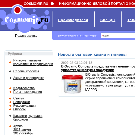
Field 'news_title' doesn't have a default value
COSMOMIR.RU
ИНФОРМАЦИОННО-ДЕЛОВОЙ ПОРТАЛ О КО
Производители
Бренды
Тов
рекомендовать партнеру
Подать заявку
Рубрики
Новости бытовой химии и гигиены
Интернет магазин
2009-02-03 12:01:18
косметики и парфюмерии
BiOrganic Concepts представляет новые п
упростят рецептуры продукции
Салоны красоты
BiOrganic Concepts, калифорни
Акции и распродажи
серию порошковых компонентов 
декоративной косметики, котор
усовершенствуют рецептуру п ..
Издательства
[далее]
Печатные издания
Статьи
Репортажи
Рекомендации
Опросы
Каталоги, журналы,
брошюры
Архив
2013 август
2012 октябрь