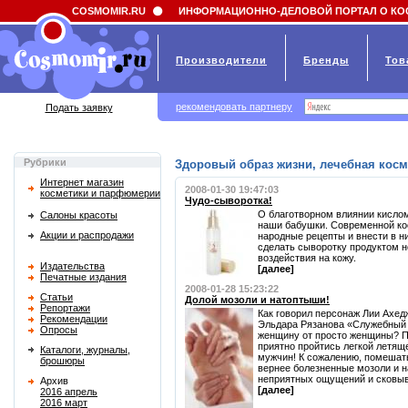
Field 'news_title' doesn't have a default value
COSMOMIR.RU
ИНФОРМАЦИОННО-ДЕЛОВОЙ ПОРТАЛ О КО
Производители
Бренды
Тов
рекомендовать партнеру
Подать заявку
Рубрики
Здоровый образ жизни, лечебная косм
Интернет магазин
2008-01-30 19:47:03
косметики и парфюмерии
Чудо-сыворотка!
О благотворном влиянии кисло
Салоны красоты
наши бабушки. Современной ко
Акции и распродажи
народные рецепты и внести в н
сделать сыворотку продуктом 
воздействия на кожу.
Издательства
[далее]
Печатные издания
2008-01-28 15:23:22
Статьи
Долой мозоли и натоптыши!
Репортажи
Как говорил персонаж Лии Ахед
Рекомендации
Эльдара Рязанова «Служебный 
Опросы
женщину от просто женщины? По
приятно пройтись легкой летящ
Каталоги, журналы,
мужчин! К сожалению, помешать
брошюры
вернее болезненные мозоли и 
неприятных ощущений и сковыв
Архив
[далее]
2016 апрель
2016 март