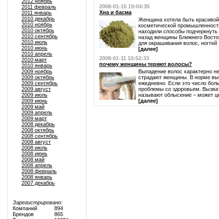
2012 ноябрь
2008-01-15 19:04:35
2011 февраль
Хна и басма
2011 январь
2010 декабрь
Женщина хотела быть красивой 
2010 ноябрь
косметической промышленности
2010 октябрь
находили способы подчеркнуть 
2010 сентябрь
назад женщины Ближнего Восток
2010 июль
для окрашивания волос, ногтей 
2010 июнь
[далее]
2010 апрель
2008-01-11 10:52:33
2010 март
почему женщины теряют волосы?
2010 январь
2009 ноябрь
Выпадение волос характерно не
2009 октябрь
страдают женщины. В норме вып
2009 сентябрь
ежедневно. Если это число боль
2009 август
проблемы со здоровьем. Вызва
2009 июль
называют облысение – может ц
2009 июнь
[далее]
2009 май
2009 апрель
2009 март
2008 декабрь
2008 октябрь
2008 сентябрь
2008 август
2008 июль
2008 июнь
2008 май
2008 апрель
2008 февраль
2008 январь
2007 декабрь
Зарегистрировано:
Компаний
894
Брендов
865