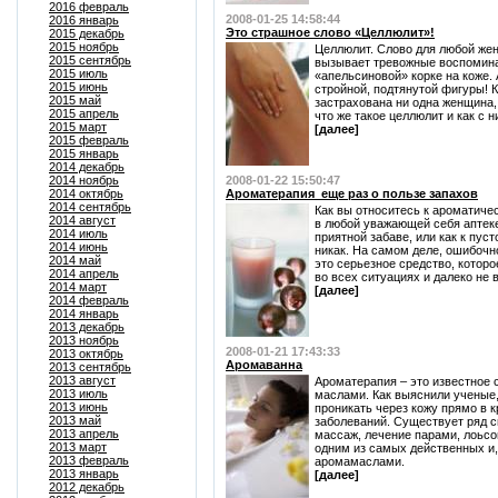
2016 февраль
2008-01-25 14:58:44
2016 январь
Это страшное слово «Целлюлит»!
2015 декабрь
2015 ноябрь
Целлюлит. Слово для любой же
2015 сентябрь
вызывает тревожные воспомина
2015 июль
«апельсиновой» корке на коже.
2015 июнь
стройной, подтянутой фигуры! 
2015 май
застрахована ни одна женщина,
2015 апрель
что же такое целлюлит и как с 
2015 март
[далее]
2015 февраль
2015 январь
2014 декабрь
2014 ноябрь
2008-01-22 15:50:47
2014 октябрь
Ароматерапия_еще раз о пользе запахов
2014 сентябрь
Как вы относитесь к ароматиче
2014 август
в любой уважающей себя аптеке
2014 июль
приятной забаве, или как к пуст
2014 июнь
никак. На самом деле, ошибочн
2014 май
это серьезное средство, которо
2014 апрель
во всех ситуациях и далеко не 
2014 март
[далее]
2014 февраль
2014 январь
2013 декабрь
2013 ноябрь
2008-01-21 17:43:33
2013 октябрь
Аромаванна
2013 сентябрь
2013 август
Ароматерапия – это известное
2013 июль
маслами. Как выяснили ученые
2013 июнь
проникать через кожу прямо в к
2013 май
заболеваний. Существует ряд 
2013 апрель
массаж, лечение парами, лоьсо
2013 март
одним из самых действенных и,
2013 февраль
аромамаслами.
2013 январь
[далее]
2012 декабрь