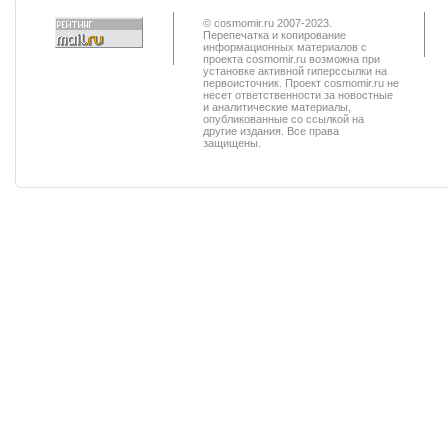
© cosmomir.ru 2007-2023.
Перепечатка и копирование
информационных материалов с
проекта cosmomir.ru возможна при
установке активной гиперссылки на
первоисточник. Проект cosmomir.ru не
несет ответственности за новостные
и аналитические материалы,
опубликованные со ссылкой на
другие издания. Все права
защищены.