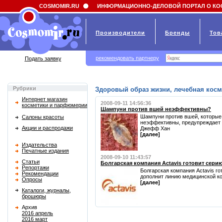
Field 'news_title' doesn't have a default value
COSMOMIR.RU
ИНФОРМАЦИОННО-ДЕЛОВОЙ ПОРТАЛ О КО
Производители
Бренды
Тов
рекомендовать партнеру
Подать заявку
Рубрики
Здоровый образ жизни, лечебная косм
Интернет магазин
2008-09-11 14:56:36
косметики и парфюмерии
Шампуни против вшей неэффективны?
Шампуни против вшей, которые 
Салоны красоты
неэффективны, предупреждает 
Акции и распродажи
Джефф Хан
[далее]
Издательства
Печатные издания
2008-09-10 11:43:57
Статьи
Болгарская компания Actavis готовит сери
Репортажи
Болгарская компания Actavis г
Рекомендации
дополнит линию медицинской ко
Опросы
[далее]
Каталоги, журналы,
брошюры
Архив
2016 апрель
2016 март