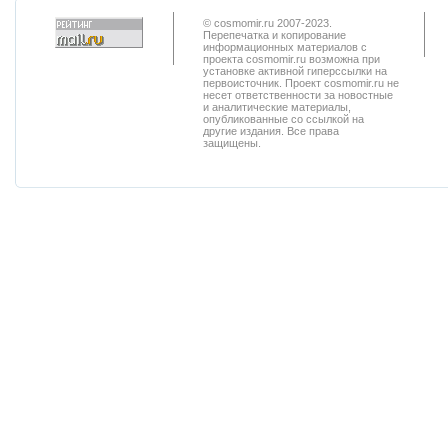
© cosmomir.ru 2007-2023.
Перепечатка и копирование
информационных материалов с
проекта cosmomir.ru возможна при
установке активной гиперссылки на
первоисточник. Проект cosmomir.ru не
несет ответственности за новостные
и аналитические материалы,
опубликованные со ссылкой на
другие издания. Все права
защищены.