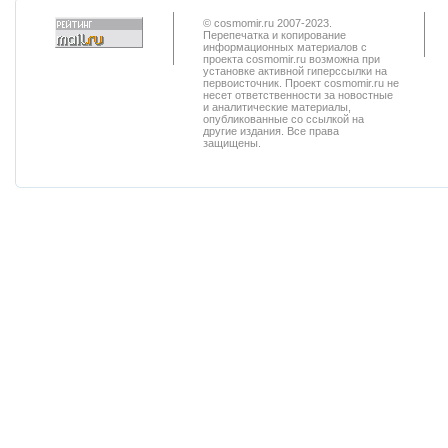
© cosmomir.ru 2007-2023.
Перепечатка и копирование
информационных материалов с
проекта cosmomir.ru возможна при
установке активной гиперссылки на
первоисточник. Проект cosmomir.ru не
несет ответственности за новостные
и аналитические материалы,
опубликованные со ссылкой на
другие издания. Все права
защищены.