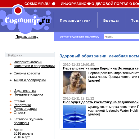
Field 'news_title' doesn't have a default value
COSMOMIR.RU
ИНФОРМАЦИОННО-ДЕЛОВОЙ ПОРТАЛ О КО
Производители
Бренды
Тов
рекомендовать партнеру
Подать заявку
Рубрики
Здоровый образ жизни, лечебная косм
Интернет магазин
2010-11-23 19:01:51
косметики и парфюмерии
Первая ракетка мира Каролина Возняцки ста
Первая ракетка мира теннисистк
Салоны красоты
стала лицом бренда косметики про
Акции и распродажи
[далее]
Издательства
Печатные издания
2010-11-11 19:11:12
Статьи
Dior будет делать косметику на ледниковой
Репортажи
Французская марка косметики D
Рекомендации
компанией Icelandic Water Holding
Опросы
[далее]
Каталоги, журналы,
брошюры
Архив
2016 апрель
2016 март