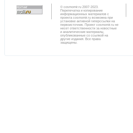
© cosmomir.ru 2007-2023.
Перепечатка и копирование
информационных материалов с
проекта cosmomir.ru возможна при
установке активной гиперссылки на
первоисточник. Проект cosmomir.ru не
несет ответственности за новостные
и аналитические материалы,
опубликованные со ссылкой на
другие издания. Все права
защищены.