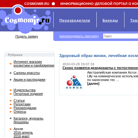
Field 'news_title' doesn't have a default value
COSMOMIR.RU
ИНФОРМАЦИОННО-ДЕЛОВОЙ ПОРТАЛ О КО
Производители
Бренды
Тов
рекомендовать партнеру
Подать заявку
Рубрики
Здоровый образ жизни, лечебная косм
Интернет магазин
2010-03-29 19:07:16
косметики и парфюмерии
Скоро появятся дезодоранты с тестостеро
Австралийская компания Acrux 
Салоны красоты
Lilly на коммерческое использо
Акции и распродажи
по нанесению тес ...
[далее]
Издательства
Печатные издания
Статьи
Репортажи
Рекомендации
Опросы
Каталоги, журналы,
брошюры
Архив
2016 апрель
2016 март