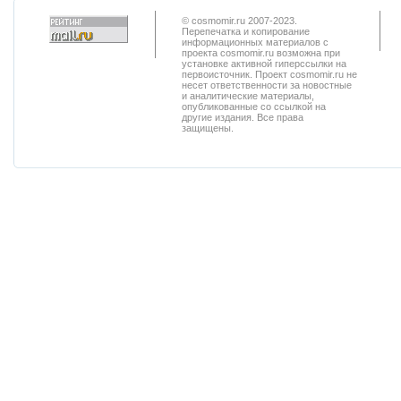
© cosmomir.ru 2007-2023.
Перепечатка и копирование
информационных материалов с
проекта cosmomir.ru возможна при
установке активной гиперссылки на
первоисточник. Проект cosmomir.ru не
несет ответственности за новостные
и аналитические материалы,
опубликованные со ссылкой на
другие издания. Все права
защищены.