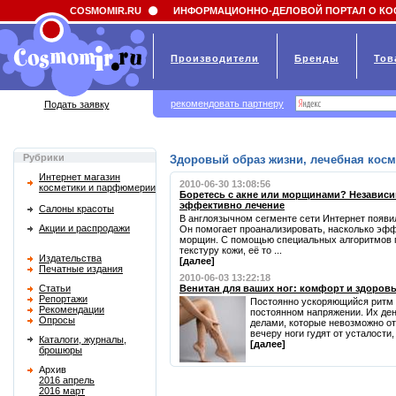
Field 'news_title' doesn't have a default value
COSMOMIR.RU
ИНФОРМАЦИОННО-ДЕЛОВОЙ ПОРТАЛ О КО
Производители
Бренды
Тов
рекомендовать партнеру
Подать заявку
Рубрики
Здоровый образ жизни, лечебная косм
Интернет магазин
2010-06-30 13:08:56
косметики и парфюмерии
Боретесь с акне или морщинами? Независи
эффективно лечение
Салоны красоты
В англоязычном сегменте сети Интернет появи
Акции и распродажи
Он помогает проанализировать, насколько эфф
морщин. С помощью специальных алгоритмов 
текстуру кожи, её то ...
Издательства
[далее]
Печатные издания
2010-06-03 13:22:18
Статьи
Венитан для ваших ног: комфорт и здоров
Репортажи
Постоянно ускоряющийся ритм 
Рекомендации
постоянном напряжении. Их де
Опросы
делами, которые невозможно от
вечеру ноги гудят от усталости, 
Каталоги, журналы,
[далее]
брошюры
Архив
2016 апрель
2016 март