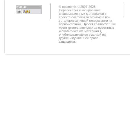
© cosmomir.ru 2007-2023.
Перепечатка и копирование
информационных материалов с
проекта cosmomir.ru возможна при
установке активной гиперссылки на
первоисточник. Проект cosmomir.ru не
несет ответственности за новостные
и аналитические материалы,
опубликованные со ссылкой на
другие издания. Все права
защищены.