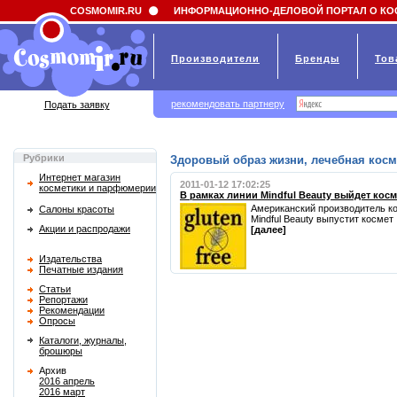
Field 'news_title' doesn't have a default value
COSMOMIR.RU
ИНФОРМАЦИОННО-ДЕЛОВОЙ ПОРТАЛ О КО
Производители
Бренды
Тов
рекомендовать партнеру
Подать заявку
Рубрики
Здоровый образ жизни, лечебная косм
Интернет магазин
2011-01-12 17:02:25
косметики и парфюмерии
В рамках линии Mindful Beauty выйдет косм
Американский производитель кос
Салоны красоты
Mindful Beauty выпустит космет .
Акции и распродажи
[далее]
Издательства
Печатные издания
Статьи
Репортажи
Рекомендации
Опросы
Каталоги, журналы,
брошюры
Архив
2016 апрель
2016 март