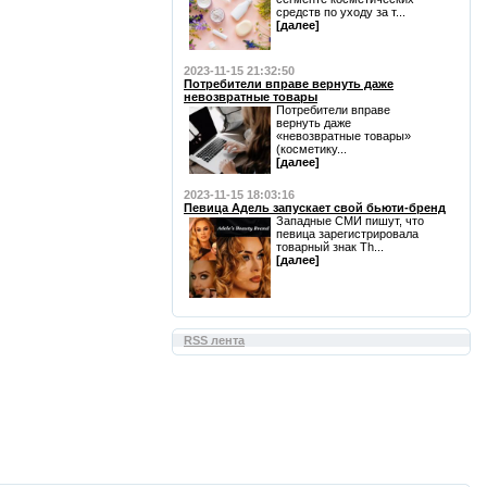
средств по уходу за т...
[далее]
2023-11-15 21:32:50
Потребители вправе вернуть даже
невозвратные товары
Потребители вправе
вернуть даже
«невозвратные товары»
(косметику...
[далее]
2023-11-15 18:03:16
Певица Адель запускает свой бьюти-бренд
Западные СМИ пишут, что
певица зарегистрировала
товарный знак Th...
[далее]
RSS лента