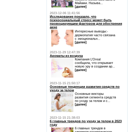
Майами. Называ...
[далее]
2023-12-06 11:41:56
Исследование показало, что
психосоциальный стресс может быть
провоцирующим фактором для обострения
акне
Интересные выводы:⁃
дермопатия часто связана
с эмоциональн...
[далее]
2023-11-29 12:47:39
Ароматы из воздуха
Компания L’Oreal
сообщила, что открывает
новую эру в создании ар...
[далее]
2023-11-15 21:50:17
Основные тенденции развития средств по
уходу за телом
Основные векторы
развития сегмента средств
по уходу за телом и с...
[далее]
2023-11-15 21:38:03
6 главных трендов по уходу за телом в 2023
году
6 главных трендов в
сегменте косметических