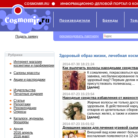
Field 'news_title' doesn't have a default value
COSMOMIR.RU
ИНФОРМАЦИОННО-ДЕЛОВОЙ ПОРТАЛ О КО
Производители
Бренды
Тов
рекомендовать партнеру
Подать заявку
Рубрики
Здоровый образ жизни, лечебная косм
Интернет магазин
2014-07-30 18:21:24
косметики и парфюмерии
Как вылечить волосы народными средств
К сожалению, покрасоваться кр
Салоны красоты
завивка, несбалансированное п
Акции и распродажи
здоровый вид? Первым делом н
присутствовать полинасыщ ...
[далее]
Издательства
Печатные издания
2014-07-23 15:23:54
Народные средства избавления от жирност
Статьи
Жирные волосы не только дост
Репортажи
здоровьем. В действенной нар
Рекомендации
отваров из целительных сборов
Опросы
сальных желез, а также и измене
[далее]
Каталоги, журналы,
брошюры
2014-07-23 15:01:52
Домашние маски для лечения угревой сыпи
Архив
Внешний вид кожи имеет большо
2016 апрель
воспаления появляются в 12-24 
2016 март