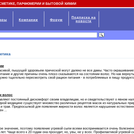
СМЕТИКЕ, ПАРФЮМЕРИИ И БЫТОВОЙ ХИМИИ
Подписка на
ары
Компании
Форум
новости
етика
ами
асивой, пышущей здоровьем прической могут далеко не все дамы. Часто окрашивание
итание и другие причины очень плохо сказываются на состоянии волос. Но как вернут
ужно тщательно пересмотреть свой рацион питания - в потребляемых в пищу продукт
и волос
авляют постоянный дискомфорт своим владелицам, но и свидетельствуют о явном нал
одной медицине существует множество различных рецептов масок из натуральных при
 и трав. Предпосылкой для появления жирности волос является нарушение естествен
н ...
е значение, поэтому появление угревой сыпи всеми воспринимается очень болезнен
лет. Чаще всего к 20 годам она проходит, но, увы, не у всех. Профилактикой угревой