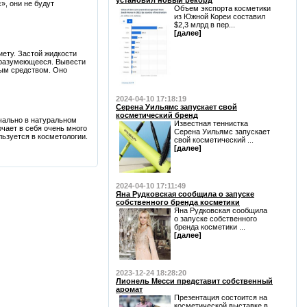
установил новый рекорд
», они не будут
Объем экспорта косметики
из Южной Кореи составил
$2,3 млрд в пер...
[далее]
ету. Застой жидкости
 разумеющееся. Вывести
ым средством. Оно
2024-04-10 17:18:19
Серена Уильямс запускает свой
косметический бренд
ачально в натуральном
Известная теннистка
чает в себя очень много
Серена Уильямс запускает
льзуется в косметологии.
свой косметический ...
[далее]
2024-04-10 17:11:49
Яна Рудковская сообщила о запуске
собственного бренда косметики
Яна Рудковская сообщила
о запуске собственного
бренда косметики ...
[далее]
2023-12-24 18:28:20
Лионель Месси представит собственный
аромат
Презентация состоится на
косметической выставке в