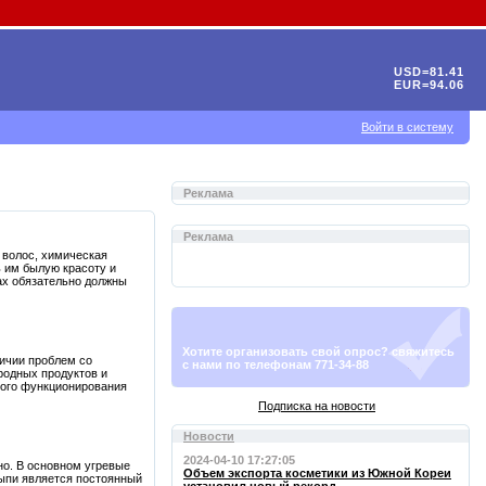
USD=81.41
EUR=94.06
Войти в систему
Реклама
Реклама
 волос, химическая
ь им былую красоту и
ах обязательно должны
Хотите организовать свой опрос? свяжитесь
ичии проблем со
с нами по телефонам 771-34-88
родных продуктов и
ного функционирования
Подписка на новости
Новости
2024-04-10 17:27:05
но. В основном угревые
Объем экспорта косметики из Южной Кореи
 сыпи является постоянный