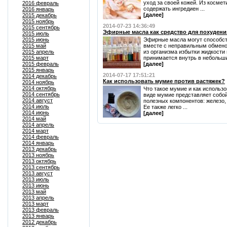
уход за своей кожей. Из космет
2016 февраль
содержать ингредиен ...
2016 январь
[далее]
2015 декабрь
2015 ноябрь
2014-07-23 14:36:49
2015 сентябрь
Эфирные масла как средство для похудени
2015 июль
2015 июнь
Эфирные масла могут способств
2015 май
вместе с неправильным обмено
2015 апрель
из организма избытки жидкост
2015 март
принимается внутрь в небольших
2015 февраль
[далее]
2015 январь
2014-07-17 17:51:21
2014 декабрь
Как использовать мумие против растяжек?
2014 ноябрь
2014 октябрь
Что такое мумие и как использ
2014 сентябрь
виде мумие представляет собо
2014 август
полезных компонентов: железо, 
2014 июль
Ее также легко ...
2014 июнь
[далее]
2014 май
2014 апрель
2014 март
2014 февраль
2014 январь
2013 декабрь
2013 ноябрь
2013 октябрь
2013 сентябрь
2013 август
2013 июль
2013 июнь
2013 май
2013 апрель
2013 март
2013 февраль
2013 январь
2012 декабрь