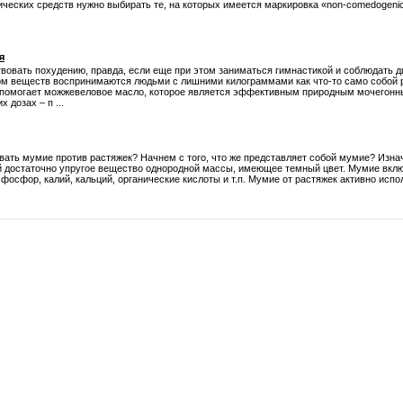
ических средств нужно выбирать те, на которых имеется маркировка «non-comedogenic
я
овать похудению, правда, если еще при этом заниматься гимнастикой и соблюдать ди
м веществ воспринимаются людьми с лишними килограммами как что-то само собой
и помогает можжевеловое масло, которое является эффективным природным мочегонн
 дозах – п ...
овать мумие против растяжек? Начнем с того, что же представляет собой мумие? Изн
й достаточно упругое вещество однородной массы, имеющее темный цвет. Мумие вклю
фосфор, калий, кальций, органические кислоты и т.п. Мумие от растяжек активно испо