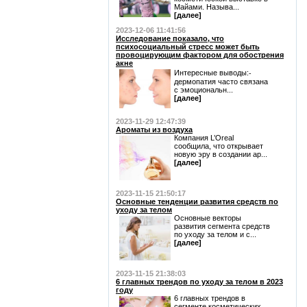
Майами. Называ...
[далее]
2023-12-06 11:41:56
Исследование показало, что
психосоциальный стресс может быть
провоцирующим фактором для обострения
акне
Интересные выводы:⁃
дермопатия часто связана
с эмоциональн...
[далее]
2023-11-29 12:47:39
Ароматы из воздуха
Компания L’Oreal
сообщила, что открывает
новую эру в создании ар...
[далее]
2023-11-15 21:50:17
Основные тенденции развития средств по
уходу за телом
Основные векторы
развития сегмента средств
по уходу за телом и с...
[далее]
2023-11-15 21:38:03
6 главных трендов по уходу за телом в 2023
году
6 главных трендов в
сегменте косметических