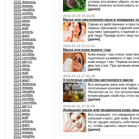
уголках рта можно убрать, есл
2016 февраль
Можно конечно использовать и м
2016 январь
[далее]
2015 декабрь
2015 ноябрь
2016-03-18 19:24:45
2015 сентябрь
Маски для омоложения лица в домашних у
2015 июль
2015 июнь
Одним из действенных и прост
2015 май
первых признаков старения кож
2015 апрель
ощутимо замедлить старение и 
2015 март
для лица. Прежде всего лицо ну
2015 февраль
[далее]
2015 январь
2016-03-16 13:11:55
2014 декабрь
Маска для кожи вокруг глаз
2014 ноябрь
2014 октябрь
Кожа вокруг глаз очень чувстви
2014 сентябрь
тщательно ухаживать и при эт
2014 август
кожи вокруг глаз. Первая возмо
2014 июль
два-три слоя. При желании можн
2014 июнь
[далее]
2014 май
2016-03-15 17:42:38
2014 апрель
4 полезных свойства касторового масла
2014 март
2014 февраль
Все женщины рано или поздно с
2014 январь
посеченные кончики или любая
2013 декабрь
Несмотря на то, что использов
2013 ноябрь
потрясающие свойства этого про
2013 октябрь
[далее]
2013 сентябрь
2013 август
2016-03-15 17:35:58
2013 июль
Домашние маски для увлажнения кожи лиц
2013 июнь
Все понимают, что ежедневно п
2013 май
сильный стресс для кожи. В ит
2013 апрель
Но не трудно оказать собствен
2013 март
то, чтобы сделать такую маску 
2013 февраль
[далее]
2013 январь
2012 декабрь