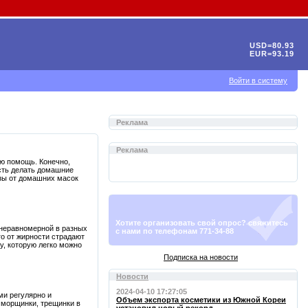
USD=80.93
EUR=93.19
Войти в систему
Реклама
Реклама
ую помощь. Конечно,
сть делать домашние
ьзы от домашних масок
Хотите организовать свой опрос? свяжитесь
 неравномерной в разных
с нами по телефонам 771-34-88
го от жирности страдают
у, которую легко можно
Подписка на новости
Новости
2024-04-10 17:27:05
ми регулярно и
Объем экспорта косметики из Южной Кореи
 морщинки, трещинки в