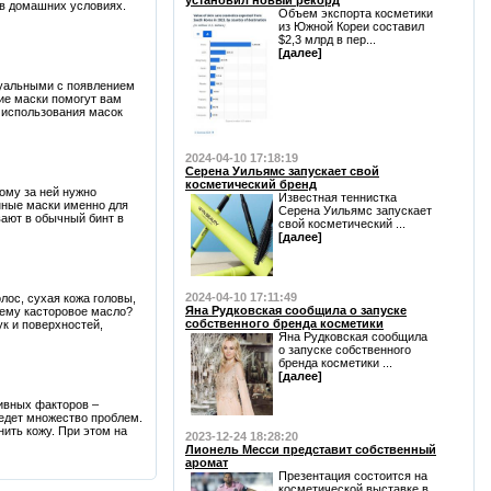
установил новый рекорд
 в домашних условиях.
Объем экспорта косметики
из Южной Кореи составил
$2,3 млрд в пер...
[далее]
туальными с появлением
кие маски помогут вам
 использования масок
2024-04-10 17:18:19
Серена Уильямс запускает свой
косметический бренд
тому за ней нужно
Известная теннистка
нные маски именно для
Серена Уильямс запускает
вают в обычный бинт в
свой косметический ...
[далее]
2024-04-10 17:11:49
лос, сухая кожа головы,
Яна Рудковская сообщила о запуске
чему касторовое масло?
собственного бренда косметики
ук и поверхностей,
Яна Рудковская сообщила
о запуске собственного
бренда косметики ...
[далее]
ивных факторов –
ведет множество проблем.
ить кожу. При этом на
2023-12-24 18:28:20
Лионель Месси представит собственный
аромат
Презентация состоится на
косметической выставке в