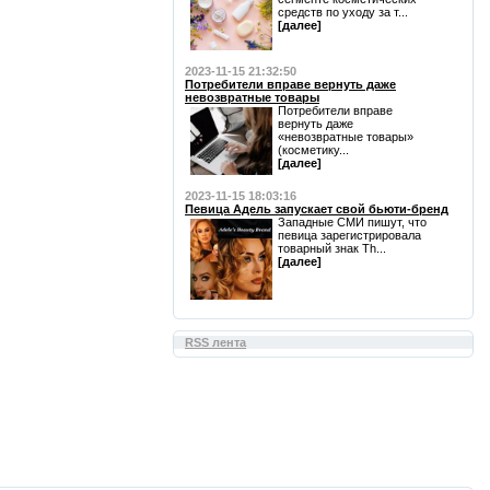
средств по уходу за т...
[далее]
2023-11-15 21:32:50
Потребители вправе вернуть даже
невозвратные товары
Потребители вправе
вернуть даже
«невозвратные товары»
(косметику...
[далее]
2023-11-15 18:03:16
Певица Адель запускает свой бьюти-бренд
Западные СМИ пишут, что
певица зарегистрировала
товарный знак Th...
[далее]
RSS лента