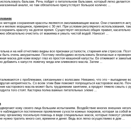
и использовать бальзам. Речь пойдет о питательном бальзаме, который легко делается
агазинный аналог, но там обязательно присутствует большое количес ...
словиях
ых методов сохранения красоты являются омолаживающие маски. Они становятся ак
и и мелких морщинок, примерно с 30 лет. При условии регулярного использования, та
сохранить красоту на долгое время. Существует несколько общих правил, касательно
жно обязательно очистить от макияжа и умыть чистой водой. Наносит ...
тельна и на ней отчетливо видны все признаки усталости, старения или стрессов. Поэ
ом быть очень аккуратными. Поэтому необходимо использовать безопасные и провере
жная маска для кожи вокруг глаз из простоя квашеной капусты. Ее отжимают и заматы
о добавить к капусте ложечку меда или оливкового масла. Затем ...
талкиваются с проблемами, связанными с волосами. Неважно, что это – выпадение во
 другая неприятность. Со всем этим Вам поможет попрощаться касторовое масло. По
ание касторового масла может быть трудоемким занятием, а продукт тяжело смыть с р
дукта того стоят. Касторка полна важных питательных элеме ...
а
одвергают кожу своего лица большим испытаниям. Воздействие многих внешних негат
оге наблюдается постепенное проявление сухости кожных покровов, которая за собой 
ному организму посильную помощь в виде специальных масок, которые помогут увлажн
не нужно тратить много сил, времени и денег. Ведь все легко осуществимо в дом ...