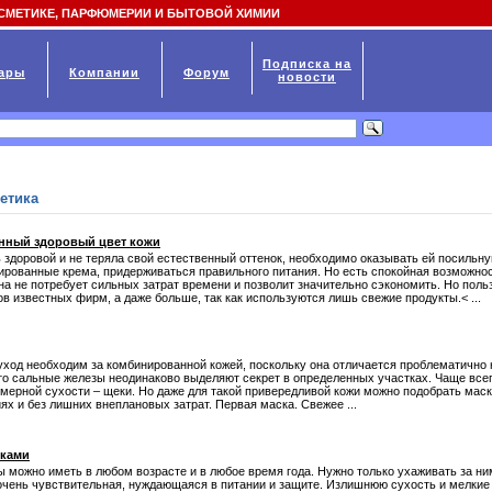
СМЕТИКЕ, ПАРФЮМЕРИИ И БЫТОВОЙ ХИМИИ
Подписка на
ары
Компании
Форум
новости
етика
енный здоровый цвет кожи
ь здоровой и не теряла свой естественный оттенок, необходимо оказывать ей посильн
ированные крема, придерживаться правильного питания. Но есть спокойная возможно
на не потребует сильных затрат времени и позволит значительно сэкономить. Но пол
в известных фирм, а даже больше, так как используются лишь свежие продукты.< ...
ход необходим за комбинированной кожей, поскольку она отличается проблематично
что сальные железы неодинаково выделяют секрет в определенных участках. Чаще все
езмерной сухости – щеки. Но даже для такой привередливой кожи можно подобрать маск
ях и без лишних внеплановых затрат. Первая маска. Свежее ...
уками
ы можно иметь в любом возрасте и в любое время года. Нужно только ухаживать за ни
 очень чувствительная, нуждающаяся в питании и защите. Излишнюю сухость и мелкие