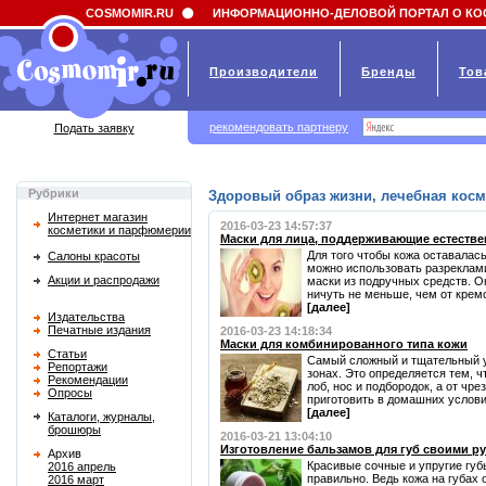
Field 'news_title' doesn't have a default value
COSMOMIR.RU
ИНФОРМАЦИОННО-ДЕЛОВОЙ ПОРТАЛ О КО
Производители
Бренды
Тов
рекомендовать партнеру
Подать заявку
Рубрики
Здоровый образ жизни, лечебная косм
Интернет магазин
2016-03-23 14:57:37
косметики и парфюмерии
Маски для лица, поддерживающие естеств
Для того чтобы кожа оставалас
Салоны красоты
можно использовать разреклам
Акции и распродажи
маски из подручных средств. О
ничуть не меньше, чем от кремо
[далее]
Издательства
Печатные издания
2016-03-23 14:18:34
Маски для комбинированного типа кожи
Статьи
Самый сложный и тщательный у
Репортажи
зонах. Это определяется тем, 
Рекомендации
лоб, нос и подбородок, а от чр
Опросы
приготовить в домашних услови
[далее]
Каталоги, журналы,
брошюры
2016-03-21 13:04:10
Изготовление бальзамов для губ своими р
Архив
Красивые сочные и упругие губ
2016 апрель
правильно. Ведь кожа на губах
2016 март