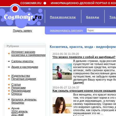
Field 'news_title' doesn't have a default value
COSMOMIR.RU
ИНФОРМАЦИОННО-ДЕЛОВОЙ ПОРТАЛ О КО
Производители
Бренды
Тов
рекомендовать партнеру
Подать заявку
Рубрики
Косметика, красота, мода - видеоформ
Интернет магазин
2014-05-30 11:39:20
косметики и парфюмерии
Что можно привезти с собой из зарубежья?
В дальних странах, куда россия
Салоны красоты
существуют не только местные 
Акции и распродажи
косметические средства, котор
аптеках, либо салонах красоты.
совершенно баснословные день
Издательства
путешествие, не забудьте приве
Печатные издания
делающее Вашу красоту еще бо
[далее]
Статьи
Репортажи
2014-05-27 12:34:37
Рекомендации
Как скрыть отросшие корни после окраши
Опросы
Все женщины, кто красит волос
тем, что отрастают корни и это
Каталоги, журналы,
но и для окружающих, а потому 
брошюры
своему парикмахеру. Однако не
это вовремя сделать, поэтому 
Архив
способы, как скрыть отросшие 
2024 апрель
окрашивания это не ...
2017 май