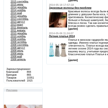
[далее]
2015 сентябрь
2015 июнь
2014-05-18 17:57:18
2014 декабрь
Здоровые волосы без проблем
2014 ноябрь
Красивые волосы всегда были в
2014 май
длиннее у девушки была коса, 
2013 декабрь
притягивала. Косметические ф
2013 сентябрь
больше и больше шампуней, ба
2013 август
блеска и лоска. Так как космет
2013 март
всегда можно сделать правильны
2011 февраль
[далее]
2011 январь
2010 декабрь
2014-05-06 11:24:07
2010 ноябрь
Летние платья 2014
2008 ноябрь
Платье в женском гардеробе я
2008 октябрь
одежды. Именно платье подчерк
2008 сентябрь
элегантность. Платье всегда ва
2008 август
летнем сезоне 2014 года вы см
2008 июль
вашему вкусу, учитывая предпо
2008 июнь
Классические платья Платья в 
2008 май
...
2008 апрель
[далее]
Зарегистрировано:
Компаний
894
Брендов
865
Товаров
10351
Пользователей
1915
Реклама