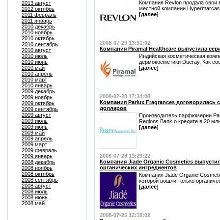
Компания Revlon продала свои
2013 август
местной компании Hypermarcas S.
2012 октябрь
[далее]
2011 февраль
2011 январь
2010 декабрь
2010 ноябрь
2010 октябрь
2008-07-29 13:31:02
2010 сентябрь
Компания Piramal Healthcare выпустила се
2010 август
2010 июль
Индийская косметическая компа
2010 июнь
дермокосметики Ducray. Как со
2010 май
[далее]
2010 апрель
2010 март
2010 январь
2009 декабрь
2008-07-28 17:34:08
2009 ноябрь
Компания Parlux Fragrances договорилась с
2009 октябрь
долларов
2009 сентябрь
2009 август
Производитель парфюмерии Parl
2009 июль
Regions Bank о кредите в 20 млн
2009 июнь
[далее]
2009 май
2009 апрель
2009 март
2009 февраль
2008-07-28 13:29:22
2009 январь
Компания Jiade Organic Cosmetics выпуст
2008 декабрь
органических ингредиентов
2008 ноябрь
2008 октябрь
Компания Jiade Organic Cosmet
2008 сентябрь
которой вошли только органиче
2008 август
[далее]
2008 июль
2008 июнь
2008 май
2008-07-25 12:18:02