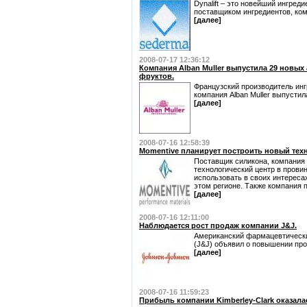
Dynalift – это новейший ингре
поставщиком ингредиентов, ком
[далее]
2008-07-17 12:36:12
Компания Alban Muller выпустила 29 новых
фруктов.
Французский производитель инг
компания Alban Muller выпустил
[далее]
2008-07-16 12:58:39
Momentive планирует построить новый тех
Поставщик силикона, компания 
технологический центр в прови
использовать в своих интереса
этом регионе. Также компания п
[далее]
2008-07-16 12:11:00
Наблюдается рост продаж компании J&J.
Американский фармацевтически
(J&J) объявил о повышении прод
[далее]
2008-07-16 11:59:23
Прибыль компании Kimberley-Clark оказала