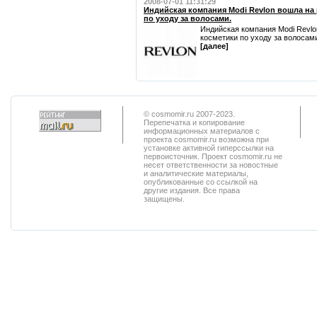
2008-07-01 11:31:29
Индийская компания Modi Revlon вошла н
по уходу за волосами.
Индийская компания Modi Revl
косметики по уходу за волосами
[далее]
© cosmomir.ru 2007-2023.
Перепечатка и копирование
информационных материалов с
проекта cosmomir.ru возможна при
установке активной гиперссылки на
первоисточник. Проект cosmomir.ru не
несет ответственности за новостные
и аналитические материалы,
опубликованные со ссылкой на
другие издания. Все права
защищены.