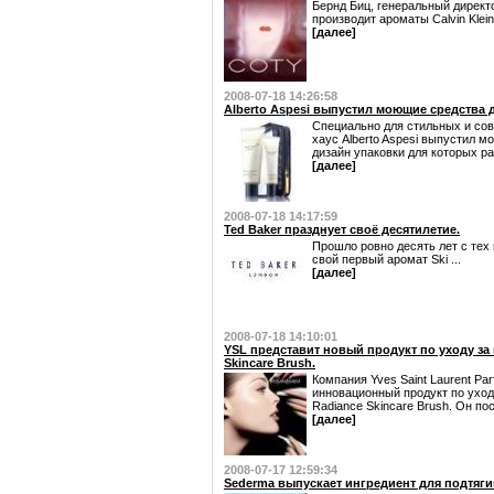
Бернд Биц, генеральный директо
производит ароматы Calvin Klein 
[далее]
2008-07-18 14:26:58
Alberto Aspesi выпустил моющие средства
Специально для стильных и со
хаус Alberto Aspesi выпустил м
дизайн упаковки для которых ра
[далее]
2008-07-18 14:17:59
Ted Baker празднует своё десятилетие.
Прошло ровно десять лет с тех 
свой первый аромат Ski ...
[далее]
2008-07-18 14:10:01
YSL представит новый продукт по уходу за 
Skincare Brush.
Компания Yves Saint Laurent Pa
инновационный продукт по уходу
Radiance Skincare Brush. Он посту
[далее]
2008-07-17 12:59:34
Sederma выпускает ингредиент для подтяги