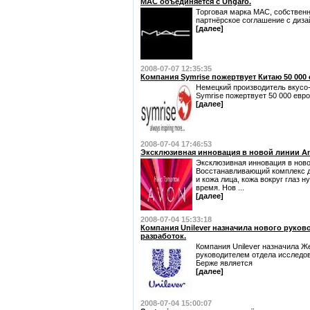
MAC объединяется с Ungaro.
Торговая марка MAC, собственн
партнёрское соглашение с диза
[далее]
2008-07-07 12:35:35
Компания Symrise пожертвует Китаю 50 000
Немецкий производитель вкусо
Symrise пожертвует 50 000 евро
[далее]
2008-07-04 17:46:53
Эксклюзивная инновация в новой линии An
Эксклюзивная инновация в ново
Восстанавливающий комплекс дл
и кожа лица, кожа вокруг глаз н
время. Нов ...
[далее]
2008-07-04 15:33:18
Компания Unilever назначила нового руков
разработок.
Компания Unilever назначила Ж
руководителем отдела исследов
Берже является
[далее]
2008-07-04 15:00:07