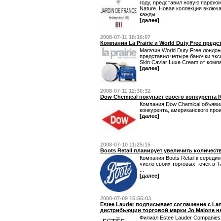
году, представил новую парфюм
Nature. Новая коллекция включа
кажды ...
[далее]
2008-07-11 18:16:07
Компания La Prairie и World Duty Free пре
Магазин World Duty Free лондон
представил четыре баночки экс
Skin Caviar Luxe Cream от компан
[далее]
2008-07-11 12:30:32
Dow Chemical покупает своего конкурента 
Компания Dow Chemical объявил
конкурента, американского пр
[далее]
2008-07-10 11:25:15
Boots Retail планирует увеличить количест
Компания Boots Retail к середи
число своих торговых точек в Т
...
[далее]
2008-07-09 15:56:03
Estee Lauder подписывает соглашение с Lan
дистрибьюции торговой марки Jo Malone на
Филиал Estee Lauder Companies 