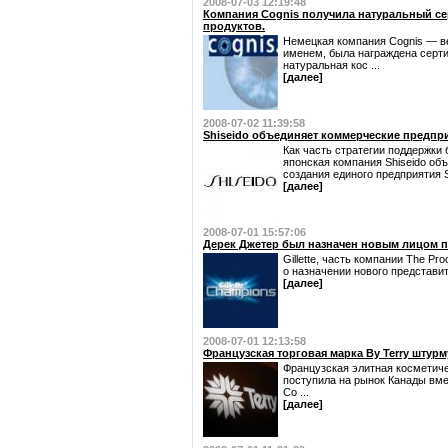
2008-07-03 12:19:48
Компания Cognis получила натуральный се
продуктов.
Немецкая компания Cognis — 
именем, была награждена сер
натуральная кос ...
[далее]
2008-07-02 11:39:58
Shiseido объединяет коммерческие предпр
Как часть стратегии поддержки
японская компания Shiseido об
создания единого предприятия S
[далее]
2008-07-01 15:57:06
Дерек Джетер был назначен новым лицом пр
Gillette, часть компании The P
о назначении нового представите
[далее]
2008-07-01 12:13:58
Французская торговая марка By Terry штур
Французская элитная косметиче
поступила на рынок Канады вм
Co ...
[далее]