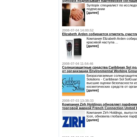
Syntopix подписывает партнёрское соглашен
Syntopix специалист по исследо
подписании
[далее]
2008-07-04 14:00:52
Elizabeth Arden собирается отметить счастли
Компания Elizabeth Arden соби
красивой наступа ...
[далее]
2008-07-04 11:54:46
Солнцезащитные средства Caribbean Sol п
от организации Environmental Working Grou
Биоразлагаемые солнцезащитные
Solutions - Caribbean Sol SolGua
высшие оценки безопасности и
косметических средств от орга
[далее]
2008-07-03 13:38:33
Компания Zirh Holdings обновляет парфюм
торговой маркой French Connection United
Компания Zirh Holdings, выпус
Icon, обновила глобальное пар
[далее]