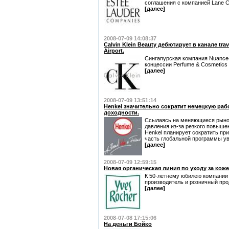
соглашения с компанией Lane Cr
[далее]
2008-07-09 14:08:37
Calvin Klein Beauty дебютирует в канале trav
Airport.
Сингапурская компания Nuance
концессии Perfume & Cosmetics в
[далее]
2008-07-09 13:51:14
Henkel значительно сократит немецкую раб
доходности.
Ссылаясь на меняющиеся рыноч
давления из-за резкого повыше
Henkel планирует сократить при
часть глобальной программы уве
[далее]
2008-07-09 12:59:15
Новая органическая линия по уходу за кожей
К 50-летнему юбилею компании 
производитель и розничный про
[далее]
2008-07-08 17:15:06
На деньги Бойко