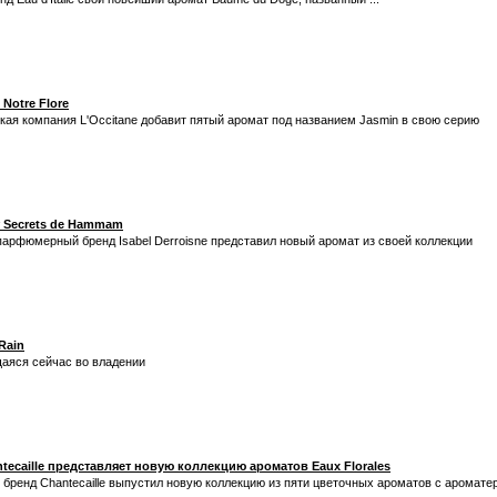
Notre Flore
я компания L'Occitane добавит пятый аромат под названием Jasmin в свою серию
т Secrets de Hammam
арфюмерный бренд Isabel Derroisne представил новый аромат из своей коллекции
Rain
ящаяся сейчас во владении
caille представляет новую коллекцию ароматов Eaux Florales
ренд Chantecaille выпустил новую коллекцию из пяти цветочных ароматов с ароматер