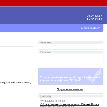
USD=82.17
EUR=94.84
Войти в систему
Реклама
Реклама
Хотите организовать свой опрос? свяжитесь
с нами по телефонам 771-34-88
Эпикурейская симфония»,
Подписка на новости
Новости
2024-04-10 17:27:05
Объем экспорта косметики из Южной Кореи