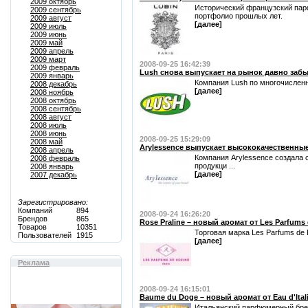
2009 октябрь
Исторический французский парф
2009 сентябрь
портфолио прошлых лет.
2009 август
[далее]
2009 июль
2009 июнь
2009 май
2009 апрель
2009 март
2008-09-25 16:42:39
2009 февраль
Lush снова выпускает на рынок давно заб
2009 январь
Компания Lush по многочисленн
2008 декабрь
[далее]
2008 ноябрь
2008 октябрь
2008 сентябрь
2008 август
2008 июль
2008 июнь
2008-09-25 15:29:09
2008 май
Arylessence выпускает высококачественны
2008 апрель
Компания Arylessence создала 
2008 февраль
продукци ...
2008 январь
[далее]
2007 декабрь
Зарегистрировано:
Компаний
894
2008-09-24 16:26:20
Брендов
865
Rose Praline – новый аромат от Les Parfums
Товаров
10351
Торговая марка Les Parfums de 
Пользователей
1915
[далее]
Реклама
2008-09-24 16:15:01
Baume du Doge – новый аромат от Eau d'Ital
Итальянский парфюмерный бренд