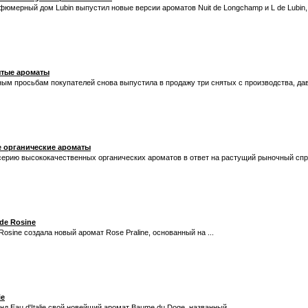
юмерный дом Lubin выпустил новые версии ароматов Nuit de Longchamp и L de Lubin,
ытые ароматы
ым просьбам покупателей снова выпустила в продажу три снятых с производства, давн
е органические ароматы
серию высококачественных органических ароматов в ответ на растущий рыночный спр
 de Rosine
Rosine создала новый аромат Rose Praline, основанный на ...
ie
 Eau d'Italie свой новейший аромат Baume du Doge, названный ...