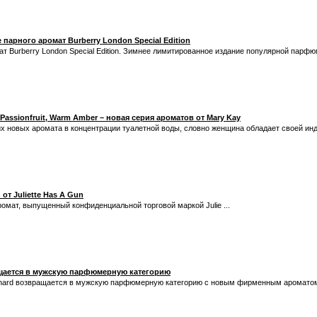
парного аромат Burberry London Special Edition
ат Burberry London Special Edition. Зимнее лимитированное издание популярной парфю
c Passionfruit, Warm Amber – новая серия ароматов от Mary Kay
х новых аромата в концентрации туалетной воды, словно женщина обладает своей ин
т Juliette Has A Gun
ромат, выпущенный конфиденциальной торговой маркой Julie ...
ащается в мужскую парфюмерную категорию
nard возвращается в мужскую парфюмерную категорию с новым фирменным ароматом 