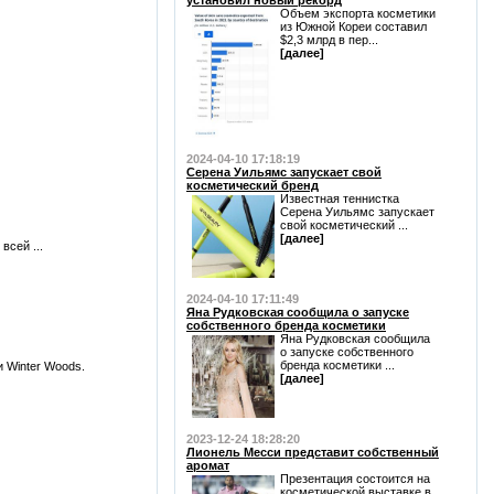
установил новый рекорд
Объем экспорта косметики
из Южной Кореи составил
$2,3 млрд в пер...
[далее]
2024-04-10 17:18:19
Серена Уильямс запускает свой
косметический бренд
Известная теннистка
Серена Уильямс запускает
свой косметический ...
[далее]
всей ...
2024-04-10 17:11:49
Яна Рудковская сообщила о запуске
собственного бренда косметики
Яна Рудковская сообщила
о запуске собственного
бренда косметики ...
 Winter Woods.
[далее]
2023-12-24 18:28:20
Лионель Месси представит собственный
аромат
Презентация состоится на
косметической выставке в