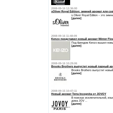
2008-09-16 12:36:00
sOliver Royal Edition: зимний аромат для 
s.Oliver Royal Edition – это 
[далее]
2008-09-16 11:48:09
Kenzo представил новый аромат Winter Flo
Под брендом Kenzo вышел новый
[далее]
2008-09-16 10:29:06
Brooks Brothers выпустит новый парный аро
Brooks Brothers выпустит новый
[далее]
2008-09-15 10:47:11
Новый аромат Terra Incognita от JOVOY
В поисках исключительной, изы
дома JOV ...
[далее]