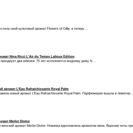
стила свой культовый аромат Flowers of Oilily, а теперь ...
мат Nina Ricci L'Air du Temps Lalique Edition
i празднует два юбилея: 75 лет исполняется модному дому N ...
й аромат L’Eau Rafraichissante Royal Palm
ставила новый аромат L’Eau Rafraichissante Royal Palm. Парфюмерия вышла в лимитир ..
омат Merlot Divine
л женский аромат Merlot Divine. Новинка вдохновлена ароматом вина. Верхние ноты пред