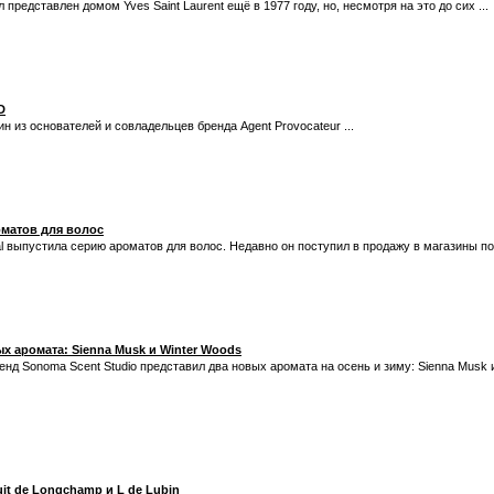
представлен домом Yves Saint Laurent ещё в 1977 году, но, несмотря на это до сих ...
D
ин из основателей и совладельцев бренда Agent Provocateur ...
оматов для волос
l выпустила серию ароматов для волос. Недавно он поступил в продажу в магазины по 
х аромата: Sienna Musk и Winter Woods
 Sonoma Scent Studio представил два новых аромата на осень и зиму: Sienna Musk и
it de Longchamp и L de Lubin