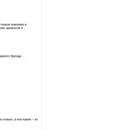
ттенков макияжа и
их ароматов я ...
рного бренда ...
 новые, а кое-какие – из