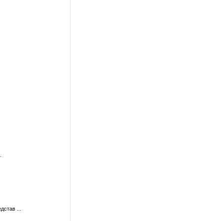
.
став ...