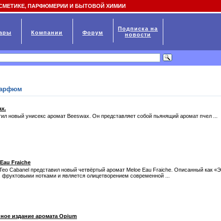
СМЕТИКЕ, ПАРФЮМЕРИИ И БЫТОВОЙ ХИМИИ
Подписка на
ары
Компании
Форум
новости
парфюм
x.
л новый унисекс аромат Beeswax. Он представляет собой пьянящий аромат пчел ...
Eau Fraiche
o Cabanel представил новый четвёртый аромат Meloe Eau Fraiche. Описанный как «
, фруктовыми нотками и является олицетворением современной ...
онное издание аромата Opium