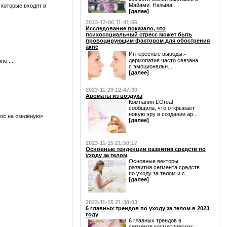
Майами. Называ...
 которые входят в
[далее]
2023-12-06 11:41:56
Исследование показало, что
психосоциальный стресс может быть
провоцирующим фактором для обострения
акне
Интересные выводы:⁃
дермопатия часто связана
о ...
с эмоциональн...
[далее]
2023-11-29 12:47:39
Ароматы из воздуха
Компания L’Oreal
сообщила, что открывает
новую эру в создании ар...
ос на «зелёную»
[далее]
2023-11-15 21:50:17
Основные тенденции развития средств по
уходу за телом
Основные векторы
развития сегмента средств
по уходу за телом и с...
[далее]
2023-11-15 21:38:03
6 главных трендов по уходу за телом в 2023
году
6 главных трендов в
сегменте косметических