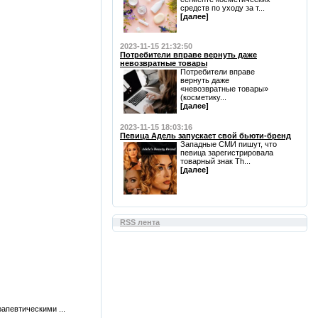
средств по уходу за т...
[далее]
2023-11-15 21:32:50
Потребители вправе вернуть даже
невозвратные товары
Потребители вправе
вернуть даже
«невозвратные товары»
(косметику...
[далее]
2023-11-15 18:03:16
Певица Адель запускает свой бьюти-бренд
Западные СМИ пишут, что
певица зарегистрировала
товарный знак Th...
[далее]
RSS лента
апевтическими ...