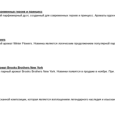
современных героев и принцесс
зимний парфюмерный дуэт, созданный для современных героев и принцесс. Ароматы вдох
wers
 аромат Winter Flowers. Новинка является логическим продолжением популярной пар
мат Brooks Brothers New York
 парный аромат Brooks Brothers New York. Новинки появятся в продаже в ноябре. При .
сканной композиции, которая является воплощением легендарного наследия и изыск