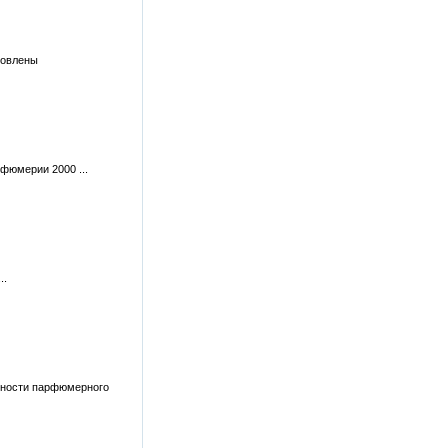
новлены
фюмерии 2000 ...
..
анности парфюмерного