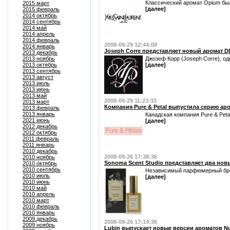
Классический аромат Opium был 
2015 март
[далее]
2015 февраль
2014 октябрь
2014 сентябрь
2014 май
2014 апрель
2014 февраль
2008-09-29 12:44:08
2014 январь
Joseph Corre представляет новый аромат D
2013 декабрь
2013 ноябрь
Джозеф Корр (Joseph Corre), од
2013 октябрь
[далее]
2013 сентябрь
2013 август
2013 июль
2013 июнь
2013 май
2008-09-29 11:23:33
2013 март
Компания Pure & Petal выпустила серию ар
2013 февраль
2013 январь
Канадская компания Pure & Peta
2021 июнь
[далее]
2012 декабрь
2012 октябрь
2011 февраль
2011 январь
2010 декабрь
2008-09-26 17:38:36
2010 ноябрь
Sonoma Scent Studio представляет два новы
2010 октябрь
2010 сентябрь
Независимый парфюмерный бренд
2010 июль
[далее]
2010 июнь
2010 май
2010 апрель
2010 март
2010 февраль
2010 январь
2009 декабрь
2008-09-26 17:14:36
2009 ноябрь
Lubin выпускает новые версии ароматов Nu