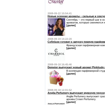
2008-09-22 10:54:41
Новые осенние ароматы – сильные и секс
Сентябрь – это первый шаг в о
ароматов, которые сменяются н
[далее]
2008-09-19 14:22:20
Cofinluxe готовит к запуску первую парфю
Французская парфюмерная компа
[далее]
2008-09-18 16:45:46
Demeter выпускает новый аромат Pinkitude
В коллекции парфюмерной студии
[далее]
2008-09-18 12:01:52
Anglia Perfumery выпускает мужскую «русс
Anglia Perfumery выпускает сра
архива Crown Perfumery.
[далее]