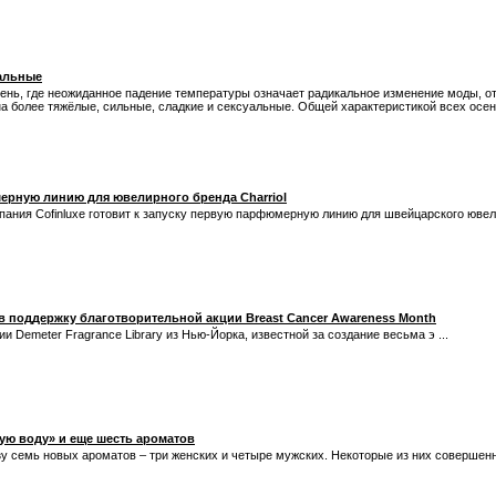
уальные
сень, где неожиданное падение температуры означает радикальное изменение моды, о
а более тяжёлые, сильные, сладкие и сексуальные. Общей характеристикой всех осенн
мерную линию для ювелирного бренда Charriol
ния Cofinluxe готовит к запуску первую парфюмерную линию для швейцарского ювели
 в поддержку благотворительной акции Breast Cancer Awareness Month
 Demeter Fragrance Library из Нью-Йорка, известной за создание весьма э ...
кую воду» и еще шесть ароматов
зу семь новых ароматов – три женских и четыре мужских. Некоторые из них совершенно