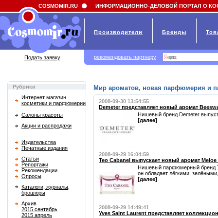
Field 'news_title' doesn't have a default value
COSMOMIR.RU
ИНФОРМАЦИОННО-ДЕЛОВОЙ ПОРТАЛ О КО
Производители
Бренды
Тов
рекомендовать партнеру
Подать заявку
Рубрики
Мир ароматов, новая парфюмерия и 
Интернет магазин
2008-09-30 13:54:55
косметики и парфюмерии
Demeter представляет новый аромат Beeswa
Нишевый бренд Demeter выпусти
Салоны красоты
[далее]
Акции и распродажи
Издательства
Печатные издания
2008-09-29 16:04:59
Статьи
Teo Cabanel выпускает новый аромат Meloe 
Репортажи
Нишевый парфюмерный бренд Te
Рекомендации
он обладает лёгкими, зелёными
Опросы
[далее]
Каталоги, журналы,
брошюры
Архив
2008-09-29 14:49:41
2015 сентябрь
Yves Saint Laurent представляет коллекци
2015 апрель