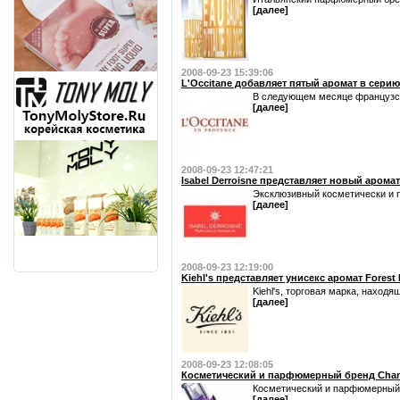
[далее]
2008-09-23 15:39:06
L'Occitane добавляет пятый аромат в серию 
В следующем месяце французска
[далее]
2008-09-23 12:47:21
Isabel Derroisne представляет новый арома
Эксклюзивный косметически и п
[далее]
2008-09-23 12:19:00
Kiehl's представляет унисекс аромат Forest 
Kiehl's, торговая марка, наход
[далее]
2008-09-23 12:08:05
Косметический и парфюмерный бренд Chante
Косметический и парфюмерный б
[далее]