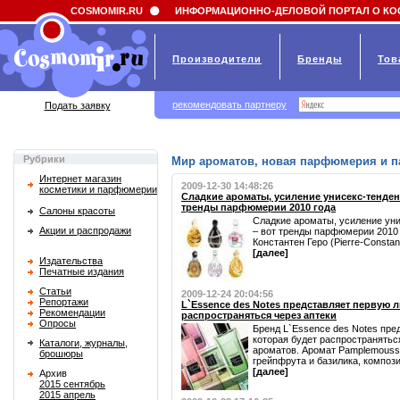
Field 'news_title' doesn't have a default value
COSMOMIR.RU
ИНФОРМАЦИОННО-ДЕЛОВОЙ ПОРТАЛ О КО
Производители
Бренды
Тов
рекомендовать партнеру
Подать заявку
Рубрики
Мир ароматов, новая парфюмерия и 
Интернет магазин
2009-12-30 14:48:26
косметики и парфюмерии
Сладкие ароматы, усиление унисекс-тенден
тренды парфюмерии 2010 года
Салоны красоты
Сладкие ароматы, усиление уни
Акции и распродажи
– вот тренды парфюмерии 2010
Константен Геро (Pierre-Constant 
[далее]
Издательства
Печатные издания
Статьи
2009-12-24 20:04:56
Репортажи
L`Essence des Notes представляет первую
Рекомендации
распространяться через аптеки
Опросы
Бренд L`Essence des Notes пр
которая будет распространяться
Каталоги, журналы,
ароматов. Аромат Pamplemousse 
брошюры
грейпфрута и базилика, компози
[далее]
Архив
2015 сентябрь
2015 апрель