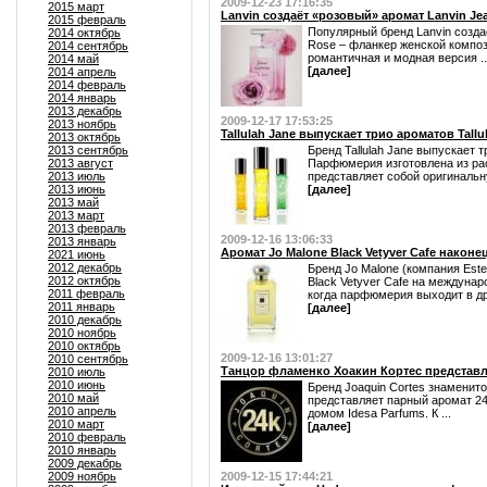
2009-12-23 17:16:35
2015 март
Lanvin создаёт «розовый» аромат Lanvin Je
2015 февраль
Популярный бренд Lanvin созда
2014 октябрь
Rose – фланкер женской компози
2014 сентябрь
романтичная и модная версия ..
2014 май
[далее]
2014 апрель
2014 февраль
2014 январь
2013 декабрь
2009-12-17 17:53:25
2013 ноябрь
Tallulah Jane выпускает трио ароматов Tallu
2013 октябрь
2013 сентябрь
Бренд Tallulah Jane выпускает т
2013 август
Парфюмерия изготовлена из рас
2013 июль
представляет собой оригинальну
2013 июнь
[далее]
2013 май
2013 март
2013 февраль
2009-12-16 13:06:33
2013 январь
Аромат Jo Malone Black Vetyver Cafe наконе
2021 июнь
2012 декабрь
Бренд Jo Malone (компания Este
2012 октябрь
Black Vetyver Cafe на междуна
2011 февраль
когда парфюмерия выходит в др 
2011 январь
[далее]
2010 декабрь
2010 ноябрь
2010 октябрь
2009-12-16 13:01:27
2010 сентябрь
Танцор фламенко Хоакин Кортес представл
2010 июль
2010 июнь
Бренд Joaquin Cortes знаменит
2010 май
представляет парный аромат 2
2010 апрель
домом Idesa Parfums. К ...
2010 март
[далее]
2010 февраль
2010 январь
2009 декабрь
2009 ноябрь
2009-12-15 17:44:21