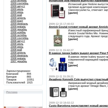
2009 октябрь
Испанский дом Hedone выпустил парфюмер
2009 сентябрь
Испанский дом Hedone выпусти
2009 август
Целевая аудитория композиции 
2009 июль
гомосексуалисты, отмечает зар
2009 июнь
[далее]
2009 май
2009 апрель
2009 март
2009 февраль
2009-12-15 17:40:53
2009 январь
Annick Goutal готовит новый аромат Annick 
2008 декабрь
Известный парфюмерный бренд 
2008 ноябрь
Annick Goutal Ninfeo Mio. Нови
2008 октябрь
следующего года. Аромат предст
2008 сентябрь
[далее]
2008 август
2008 июль
2008 июнь
2008 май
2009-12-11 15:42:27
2008 апрель
В рамках линии Isabey вышел аромат Fleur 
2008 февраль
В рамках линии Isabey вышел ар
2008 январь
современной вариацией парфюма
2007 декабрь
году.
[далее]
Зарегистрировано:
Компаний
894
2009-12-11 15:39:21
Брендов
865
Дизайнер Kenneth Cole выпустил страстный 
Товаров
10351
Пользователей
1915
Американский модный дизайнер
страстью аромат Vintage Black,
[далее]
Реклама
2009-12-10 18:02:12
Custo Barcelona представляет новый арома