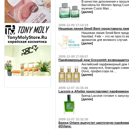
В качестве дополнения к прош
Barcelona for Women бренд Cus
мужчин Custo Man ...
[далее]
2009-12-09 17:14:19
Нишевая линия Smell Bent представила лим
Нишевая линия Smell Bent пред
Navidad. Felix – это не просто 
ароматом для великого случая. .
[далее]
2009-12-08 17:09:57
Парфюмерный дом Grossmith возвращается
Английский парфюмерный дом G
году, вернулся, благодаря совм
Dove, профессора па ...
[далее]
2009-12-07 15:35:44
Lacoste и Aftelier представляют парфюмер
Бренд Lacoste готовит к запуску E
[далее]
2009-12-07 15:32:30
Бренд Orlane выпустит цветочную парфюм
dOrlane.