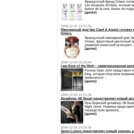
Французский бренд Orlane гото
Les bouquets dOrlane, которая 
Autour de la rose, Autour du mugue
[далее]
2009-12-07 14:31:55
Ювелирный дом Van Cleef & Arpels готовит
Oriens.
Французский ювелирный дом Van 
Orines, фруктовый цветочный ш
уважения азиатской культуре». К
[далее]
2009-12-04 16:28:06
I am King of the Nigh – лимитированная аро
Рэппер Sean John представил 
King, которая получила название
превозносит ...
[далее]
2009-12-04 14:53:36
Дизайнер Jill Stuart представляет новый ар
Нью-йоркский дизайнер Jill Stu
Night Jewel. Новинка представл
посредством аромата, ...
[далее]
2009-12-04 14:24:46
Serge Lutens представляет новый унисекс ар