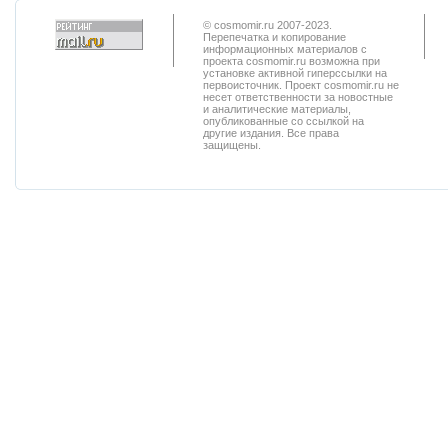
© cosmomir.ru 2007-2023.
Перепечатка и копирование
информационных материалов с
проекта cosmomir.ru возможна при
установке активной гиперссылки на
первоисточник. Проект cosmomir.ru не
несет ответственности за новостные
и аналитические материалы,
опубликованные со ссылкой на
другие издания. Все права
защищены.