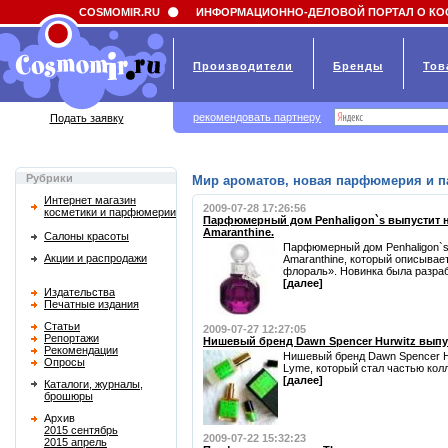
Field 'news_title' doesn't have a default value
COSMOMIR.RU
ИНФОРМАЦИОННО-ДЕЛОВОЙ ПОРТАЛ О КО
Производители
Бренды
Тов
рекомендовать партнеру
Подать заявку
Рубрики
Мир ароматов, новая парфюмерия и 
Интернет магазин
2009-07-28 17:26:56
косметики и парфюмерии
Парфюмерный дом Penhaligon`s выпустит 
Amaranthine.
Салоны красоты
Парфюмерный дом Penhaligon`s
Акции и распродажи
Amaranthine, который описывае
флораль». Новинка была разрабо
[далее]
Издательства
Печатные издания
Статьи
2009-07-27 12:27:05
Репортажи
Нишевый бренд Dawn Spencer Hurwitz выпу
Рекомендации
Нишевый бренд Dawn Spencer H
Опросы
Lyme, который стал частью колл
[далее]
Каталоги, журналы,
брошюры
Архив
2015 сентябрь
2009-07-22 15:32:23
2015 апрель