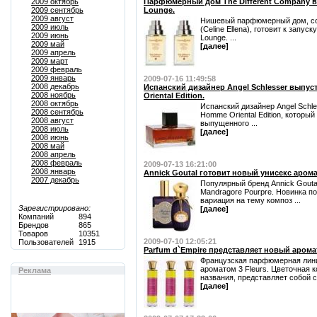
2009 октябрь
Парфюмерный дом The Different Company вы
2009 сентябрь
Lounge.
2009 август
Нишевый парфюмерный дом, с
2009 июль
(Celine Ellena), готовит к запус
2009 июнь
Lounge. ...
2009 май
[далее]
2009 апрель
2009 март
2009 февраль
2009 январь
2009-07-16 11:49:58
2008 декабрь
Испанский дизайнер Angel Schlesser выпус
2008 ноябрь
Oriental Edition.
2008 октябрь
Испанский дизайнер Angel Schle
2008 сентябрь
Homme Oriental Edition, котор
2008 август
выпущенного ...
2008 июль
[далее]
2008 июнь
2008 май
2008 апрель
2008 февраль
2009-07-13 16:21:00
2008 январь
Annick Goutal готовит новый унисекс арома
2007 декабрь
Популярный бренд Annick Gouta
Mandragore Pourpre. Новинка по
вариация на тему композ ...
Зарегистрировано:
[далее]
Компаний
894
Брендов
865
Товаров
10351
2009-07-10 12:05:21
Пользователей
1915
Parfum d`Empire представляет новый аромат
Французская парфюмерная лини
ароматом 3 Fleurs. Цветочная к
Реклама
названия, представляет собой со
[далее]