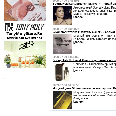
2009-07-07 17:33:06
Бренд Helena Rubinstein выпустит новый а
Американский бренд Helena Rub
женщин Wanted, который стал т
Мур, которая уже являетс ...
[далее]
2009-07-03 15:41:22
Givenchy готовит к запуску женский аромат
Модный дом Givenchy готовит к
Le Secret, лицом которого являе
[далее]
2009-07-01 14:35:55
Бренд Juliette Has A Gun представляет нов
Оригинальный парфюмерный брен
новый аромат Midnight Oud. Авт
[далее]
2009-07-01 14:32:59
Модный дом Blumarine выпускает аромат Be
Модный дом Blumarine (принадл
выпускает новый аромат Bellis
бренда, вы ...
[далее]