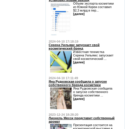
установил новый рекорд
Объем экспорта косметики
из Южной Кореи составил
$2,3 млрд в пер...
[далее]
2024-04-10 17:18:19
Серена Уильямс запускает свой
косметический бренд
Известная теннистка
Серена Уильямс запускает
свой косметический ...
[далее]
2024-04-10 17:11:49
Яна Рудковская сообщила о запуске
собственного бренда косметики
Яна Рудковская сообщила
о запуске собственного
бренда косметики ...
[далее]
2023-12-24 18:28:20
Лионель Месси представит собственный
аромат
Презентация состоится на
косметической выставке в