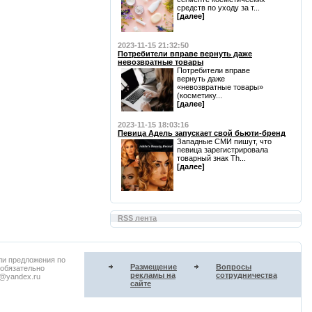
средств по уходу за т...
[далее]
2023-11-15 21:32:50
Потребители вправе вернуть даже
невозвратные товары
Потребители вправе
вернуть даже
«невозвратные товары»
(косметику...
[далее]
2023-11-15 18:03:16
Певица Адель запускает свой бьюти-бренд
Западные СМИ пишут, что
певица зарегистрировала
товарный знак Th...
[далее]
RSS лента
ли предложения по
Размещение
Вопросы
 обязательно
рекламы на
сотрудничества
u@yandex.ru
сайте