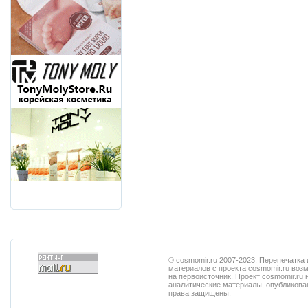
© cosmomir.ru 2007-2023. Перепечатк
материалов с проекта cosmomir.ru воз
на первоисточник. Проект cosmomir.ru 
аналитические материалы, опубликован
права защищены.