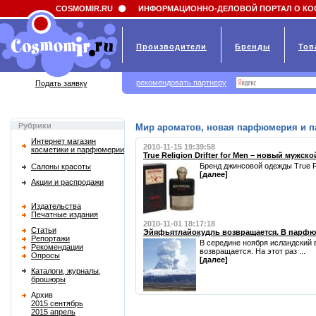
Field 'news_title' doesn't have a default value
COSMOMIR.RU
ИНФОРМАЦИОННО-ДЕЛОВОЙ ПОРТАЛ О КО
Производители
Бренды
Тов
рекомендовать партнеру
Подать заявку
Рубрики
Мир ароматов, новая парфюмерия и 
Интернет магазин
2010-11-15 19:39:58
косметики и парфюмерии
True Religion Drifter for Men – новый мужск
Бренд джинсовой одежды True Rel
Салоны красоты
[далее]
Акции и распродажи
Издательства
Печатные издания
2010-11-01 18:17:18
Статьи
Эйяфьятлайокудль возвращается. В парф
Репортажи
В середине ноября исландский в
Рекомендации
возвращается. На этот раз ...
Опросы
[далее]
Каталоги, журналы,
брошюры
Архив
2015 сентябрь
2015 апрель