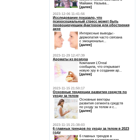
Майами. Называ...
[далее]
2023-12-06 11:41:56
Исследование показало, что
психосоциальный стресс может быть
провоцирующим фактором для обострения
акне
Интересные выводы:⁃
дермопатия часто связана
с эмоциональн...
[далее]
2023-11-29 12:47:39
Ароматы из воздуха
Компания L’Oreal
сообщила, что открывает
новую эру в создании ар...
[далее]
2023-11-15 21:50:17
Основные тенденции развития средств по
уходу за телом
Основные векторы
развития сегмента средств
по уходу за телом и с...
[далее]
2023-11-15 21:38:03
6 главных трендов по уходу за телом в 2023
году
6 главных трендов в
сегменте косметических