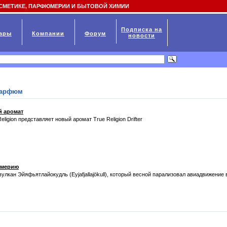
СМЕТИКЕ, ПАРФЮМЕРИИ И БЫТОВОЙ ХИМИИ
Подписка на
ары
Компании
Форум
новости
парфюм
ой аромат
igion представляет новый аромат True Religion Drifter
юмерию
улкан Эйяфьятлайокудль (Eyjafjallajökull), который весной парализовал авиадвижение 