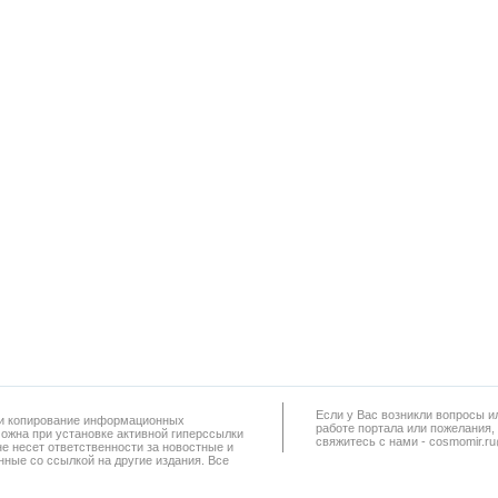
Если у Вас возникли вопросы и
а и копирование информационных
работe портала или пожелания,
можна при установке активной гиперссылки
свяжитесь с нами - cosmomir.r
не несет ответственности за новостные и
ные со ссылкой на другие издания. Все