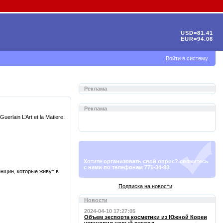
USD=81.41
EUR=94.06
Войти в систему
Реклама
Реклама
ain L’Art et la Matiere.
Хотите организовать свой опрос? свяжитесь
с нами по телефонам 771-34-88
енщин, которые живут в
Подписка на новости
Новости
2024-04-10 17:27:05
Объем экспорта косметики из Южной Кореи