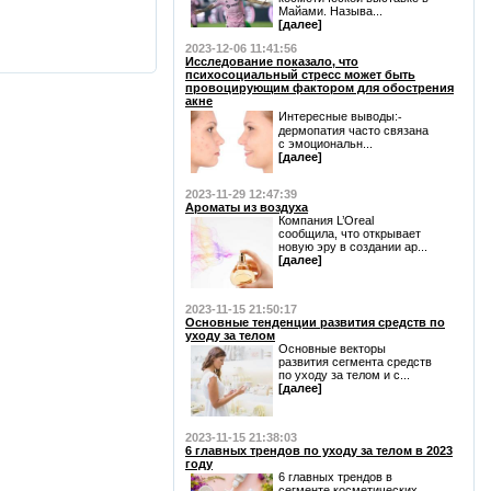
Майами. Называ...
[далее]
2023-12-06 11:41:56
Исследование показало, что
психосоциальный стресс может быть
провоцирующим фактором для обострения
акне
Интересные выводы:⁃
дермопатия часто связана
с эмоциональн...
[далее]
2023-11-29 12:47:39
Ароматы из воздуха
Компания L’Oreal
сообщила, что открывает
новую эру в создании ар...
[далее]
2023-11-15 21:50:17
Основные тенденции развития средств по
уходу за телом
Основные векторы
развития сегмента средств
по уходу за телом и с...
[далее]
2023-11-15 21:38:03
6 главных трендов по уходу за телом в 2023
году
6 главных трендов в
сегменте косметических