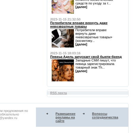
средств по уходу за т...
[далее]
2023-11-15 21:32:50
Потребители вправе вернуть даже
невозвратные товары
Потребители вправе
вернуть даже
«невозвратные товары»
(косметику...
[далее]
2023-11-15 18:03:16
Певица Адель запускает свой бьюти-бренд
Западные СМИ пишут, что
певица зарегистрировала
товарный знак Th...
[далее]
RSS лента
ли предложения по
Размещение
Вопросы
 обязательно
рекламы на
сотрудничества
u@yandex.ru
сайте