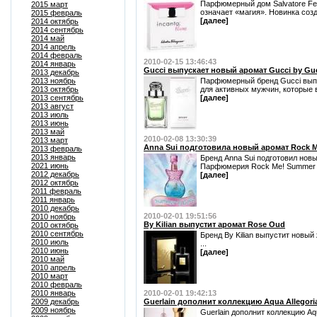
Парфюмерный дом Salvatore Fer
2015 март
означает «магия». Новинка созд
2015 февраль
[далее]
2014 октябрь
2014 сентябрь
2014 май
2014 апрель
2014 февраль
2010-02-15 13:46:43
2014 январь
Gucci выпускает новый аромат Gucci by Gu
2013 декабрь
2013 ноябрь
Парфюмерный бренд Gucci выпу
2013 октябрь
для активных мужчин, которые вс
2013 сентябрь
[далее]
2013 август
2013 июль
2013 июнь
2013 май
2010-02-08 13:30:39
2013 март
Anna Sui подготовила новый аромат Rock M
2013 февраль
2013 январь
Бренд Anna Sui подготовил нов
2021 июнь
Парфюмерия Rock Me! Summer of
2012 декабрь
[далее]
2012 октябрь
2011 февраль
2011 январь
2010 декабрь
2010-02-01 19:51:56
2010 ноябрь
By Kilian выпустит аромат Rose Oud
2010 октябрь
2010 сентябрь
Бренд By Kilian выпустит новы
2010 июль
...
2010 июнь
[далее]
2010 май
2010 апрель
2010 март
2010 февраль
2010 январь
2010-02-01 19:42:13
2009 декабрь
Guerlain дополнит коллекцию Aqua Allegori
2009 ноябрь
Guerlain дополнит коллекцию Aq