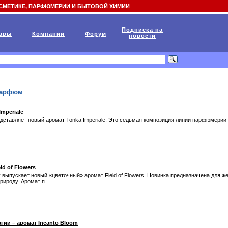
СМЕТИКЕ, ПАРФЮМЕРИИ И БЫТОВОЙ ХИМИИ
Подписка на
ары
Компании
Форум
новости
парфюм
mperiale
тавляет новый аромат Tonka Imperiale. Это седьмая композиция линии парфюмерии Guerl
d of Flowers
выпускает новый «цветочный» аромат Field of Flowers. Новинка предназначена для ж
ироду. Аромат п ...
гии – аромат Incanto Bloom