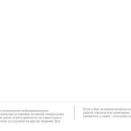
Если у Вас возникли вопросы и
а и копирование информационных
работe портала или пожелания,
можна при установке активной гиперссылки
свяжитесь с нами - cosmomir.r
не несет ответственности за новостные и
ные со ссылкой на другие издания. Все