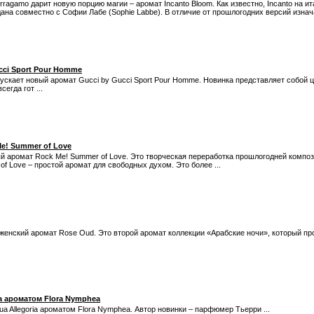
ragamo дарит новую порцию магии – аромат Incanto Bloom. Как известно, Incanto на и
ана совместно с Софии Лабе (Sophie Labbe). В отличие от прошлогодних версий изнача
cci Sport Pour Homme
скает новый аромат Gucci by Gucci Sport Pour Homme. Новинка представляет собой 
егда гот ...
e! Summer of Love
ый аромат Rock Me! Summer of Love. Это творческая переработка прошлогодней компо
 Love – простой аромат для свободных духом. Это более ...
й женский аромат Rose Oud. Это второй аромат коллекции «Арабские ночи», который п
a ароматом Flora Nymphea
ua Allegoria ароматом Flora Nymphea. Автор новинки – парфюмер Тьерри ...