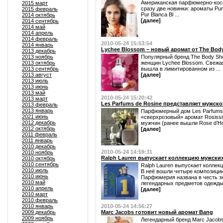
Американская парфюмерно-косм
2015 март
сразу две новинки: ароматы Pur 
2015 февраль
Pur Blanca Bl ...
2014 октябрь
[далее]
2014 сентябрь
2014 май
2014 апрель
2014 февраль
2010-05-24 15:53:54
2014 январь
Lychee Blossom – новый аромат от The Bod
2013 декабрь
2013 ноябрь
Популярный бренд The Body Sh
2013 октябрь
женщин Lychee Blossom. Свежа
2013 сентябрь
вышла в лимитированном из ...
2013 август
[далее]
2013 июль
2013 июнь
2013 май
2010-05-24 15:20:42
2013 март
Les Parfums de Rosine представляет мужск
2013 февраль
2013 январь
Парфюмерный дом Les Parfums 
2021 июнь
«сверхрозовый» аромат Rosissi
2012 декабрь
мужчин (ранее вышли Rose d’Ho 
2012 октябрь
[далее]
2011 февраль
2011 январь
2010 декабрь
2010-05-24 14:59:31
2010 ноябрь
Ralph Lauren выпускает коллекцию мужских 
2010 октябрь
2010 сентябрь
Ralph Lauren выпускает коллекц
2010 июль
В неё вошли четыре композиции
2010 июнь
Парфюмерия названа в честь зн
2010 май
легендарных предметов одежды
2010 апрель
[далее]
2010 март
2010 февраль
2010 январь
2010-05-24 14:56:27
2009 декабрь
Marc Jacobs готовит новый аромат Bang
2009 ноябрь
Легендарный бренд Marc Jacobs