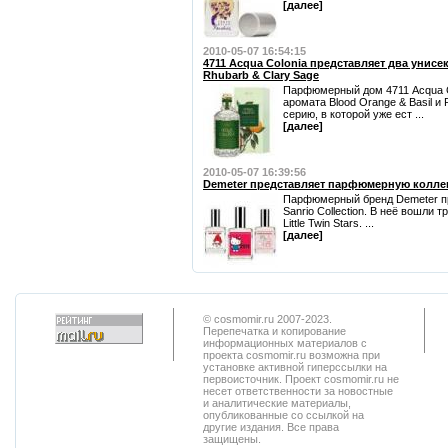
[далее]
2010-05-07 16:54:15
4711 Acqua Colonia представляет два унисек
Rhubarb & Clary Sage
Парфюмерный дом 4711 Acqua Co
аромата Blood Orange & Basil и
серию, в которой уже ест ...
[далее]
2010-05-07 16:39:56
Demeter представляет парфюмерную коллекц
Парфюмерный бренд Demeter п
Sanrio Collection. В неё вошли т
Little Twin Stars. ...
[далее]
© cosmomir.ru 2007-2023.
Перепечатка и копирование
информационных материалов с
проекта cosmomir.ru возможна при
установке активной гиперссылки на
первоисточник. Проект cosmomir.ru не
несет ответственности за новостные
и аналитические материалы,
опубликованные со ссылкой на
другие издания. Все права
защищены.