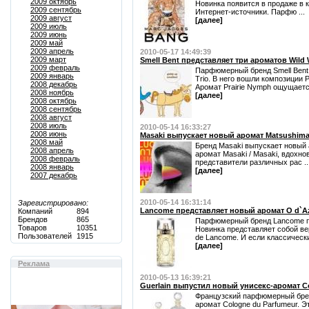
2009 октябрь
Новинка появится в продаже в 
2009 сентябрь
Интернет-источники. Парфю ...
2009 август
[далее]
2009 июль
2009 июнь
2009 май
2009 апрель
2010-05-17 14:49:39
2009 март
Smell Bent представляет три ароматов Wild 
2009 февраль
Парфюмерный бренд Smell Bent 
2009 январь
Trio. В него вошли композиции P
2008 декабрь
Аромат Prairie Nymph ощущаетс 
2008 ноябрь
[далее]
2008 октябрь
2008 сентябрь
2008 август
2008 июль
2010-05-14 16:33:27
2008 июнь
Masaki выпускает новый аромат Matsushima
2008 май
Бренд Masaki выпускает новый а
2008 апрель
аромат Masaki / Masaki, вдохн
2008 февраль
представители различных рас ..
2008 январь
[далее]
2007 декабрь
2010-05-14 16:31:14
Зарегистрировано:
Lancome представляет новый аромат O d`A
Компаний
894
Брендов
865
Парфюмерный бренд Lancome пр
Товаров
10351
Новинка представляет собой ве
Пользователей
1915
de Lancome. И если классически
[далее]
Реклама
2010-05-13 16:39:21
Guerlain выпустил новый унисекс-aромат C
Французский парфюмерный брен
aромат Cologne du Parfumeur. Э