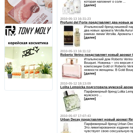
которая напомнит о солн ...
[далее]
2010-05-13 16:31:23
Profumi del Forte представляет два новых аро
Итальянский бренд нишевой пар
два новых аромата Versilia Auru
рамках линии Versilia. Ароматы п
[далее]
2010-05-13 16:11:12
Roberto Verino представляет новый аромат
Итальянский дом Roberto Verin
Bouquet. Новинка – это верси
композиции Gold от Roberto Ver
нежности женщины. В Gold Bouqu
[далее]
2010-05-12 18:13:09
Lolita Lempicka подготовила мужской арома
Парфюмерный бренд Lolita Lem
мужского ...
[далее]
2010-05-07 17:07:43
Urban Decay представляет новый аромат Re
Парфюмерный бренд Urban Deca
Это лимитированное издание п
чувствуют свою сексуальную при