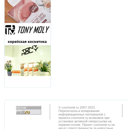
© cosmomir.ru 2007-2023.
Перепечатка и копирование
информационных материалов с
проекта cosmomir.ru возможна при
установке активной гиперссылки на
первоисточник. Проект cosmomir.ru не
несет ответственности за новостные