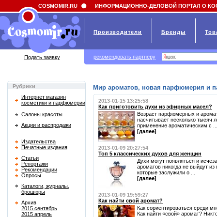
Field 'news_title' doesn't have a default value
COSMOMIR.RU
ИНФОРМАЦИОННО-ДЕЛОВОЙ ПОРТАЛ О КО
Производители
Бренды
Тов
рекомендовать партнеру
Подать заявку
Рубрики
Мир ароматов, новая парфюмерия и 
Интернет магазин
2013-01-15 13:25:58
косметики и парфюмерии
Как приготовить духи из эфирных масел?
Возраст парфюмерных и аромат
Салоны красоты
насчитывает несколько тысяч л
Акции и распродажи
применение ароматическим с ..
[далее]
Издательства
Печатные издания
2013-01-09 20:27:54
Топ 5 классических духов для женщин
Статьи
Духи могут появляться и исчеза
Репортажи
ароматов никогда не выйдут из
Рекомендации
которые заслужили о ...
Опросы
[далее]
Каталоги, журналы,
брошюры
2013-01-09 19:59:27
Как найти свой аромат?
Архив
Как сориентироваться среди мн
2015 сентябрь
Как найти «свой» аромат? Никто
2015 апрель