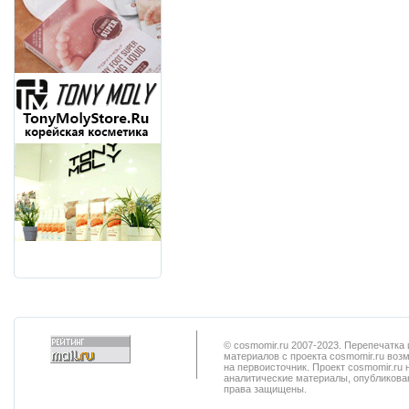
© cosmomir.ru 2007-2023. Перепечатк
материалов с проекта cosmomir.ru воз
на первоисточник. Проект cosmomir.ru 
аналитические материалы, опубликован
права защищены.