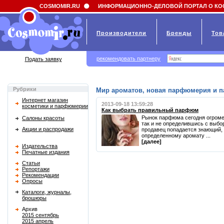
Field 'news_title' doesn't have a default value
COSMOMIR.RU
ИНФОРМАЦИОННО-ДЕЛОВОЙ ПОРТАЛ О КО
Производители
Бренды
Тов
рекомендовать партнеру
Подать заявку
Рубрики
Мир ароматов, новая парфюмерия и 
Интернет магазин
2013-09-18 13:59:28
косметики и парфюмерии
Как выбрать правильный парфюм
Рынок парфюма сегодня огромен
Салоны красоты
так и не определившись с выбор
Акции и распродажи
продавец попадается знающий, 
определенному аромату ...
[далее]
Издательства
Печатные издания
Статьи
Репортажи
Рекомендации
Опросы
Каталоги, журналы,
брошюры
Архив
2015 сентябрь
2015 апрель