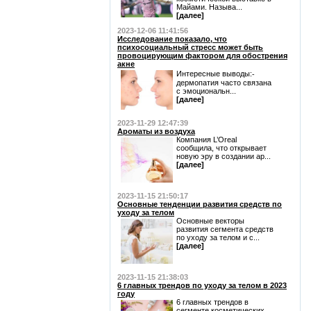
Майами. Называ...
[далее]
2023-12-06 11:41:56
Исследование показало, что
психосоциальный стресс может быть
провоцирующим фактором для обострения
акне
Интересные выводы:⁃
дермопатия часто связана
с эмоциональн...
[далее]
2023-11-29 12:47:39
Ароматы из воздуха
Компания L’Oreal
сообщила, что открывает
новую эру в создании ар...
[далее]
2023-11-15 21:50:17
Основные тенденции развития средств по
уходу за телом
Основные векторы
развития сегмента средств
по уходу за телом и с...
[далее]
2023-11-15 21:38:03
6 главных трендов по уходу за телом в 2023
году
6 главных трендов в
сегменте косметических