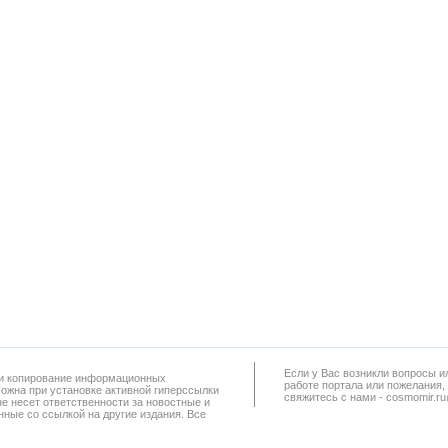
Если у Вас возникли вопросы и
а и копирование информационных
работe портала или пожелания,
можна при установке активной гиперссылки
свяжитесь с нами - cosmomir.r
не несет ответственности за новостные и
ные со ссылкой на другие издания. Все