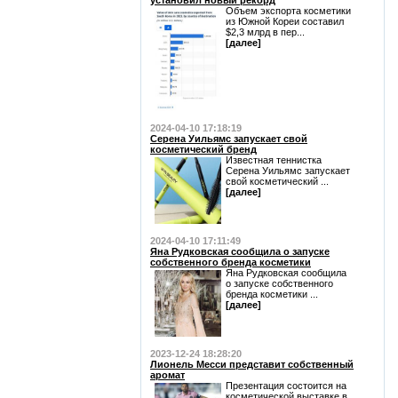
установил новый рекорд
Объем экспорта косметики
из Южной Кореи составил
$2,3 млрд в пер...
[далее]
2024-04-10 17:18:19
Серена Уильямс запускает свой
косметический бренд
Известная теннистка
Серена Уильямс запускает
свой косметический ...
[далее]
2024-04-10 17:11:49
Яна Рудковская сообщила о запуске
собственного бренда косметики
Яна Рудковская сообщила
о запуске собственного
бренда косметики ...
[далее]
2023-12-24 18:28:20
Лионель Месси представит собственный
аромат
Презентация состоится на
косметической выставке в