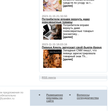
средств по уходу за т...
[далее]
2023-11-15 21:32:50
Потребители вправе вернуть даже
невозвратные товары
Потребители вправе
вернуть даже
«невозвратные товары»
(косметику...
[далее]
2023-11-15 18:03:16
Певица Адель запускает свой бьюти-бренд
Западные СМИ пишут, что
певица зарегистрировала
товарный знак Th...
[далее]
RSS лента
ли предложения по
Размещение
Вопросы
 обязательно
рекламы на
сотрудничества
u@yandex.ru
сайте