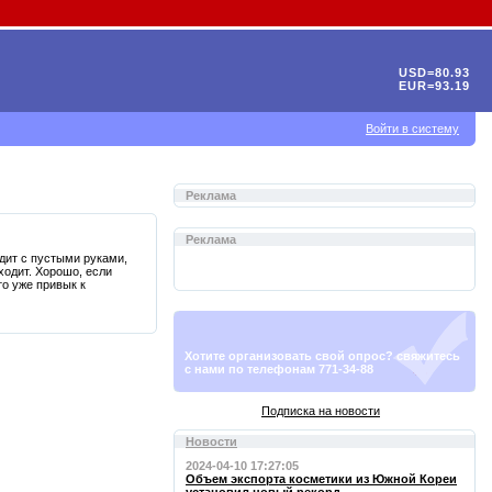
USD=80.93
EUR=93.19
Войти в систему
Реклама
Реклама
дит с пустыми руками,
ходит. Хорошо, если
то уже привык к
Хотите организовать свой опрос? свяжитесь
с нами по телефонам 771-34-88
Подписка на новости
Новости
2024-04-10 17:27:05
Объем экспорта косметики из Южной Кореи