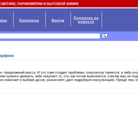
СМЕТИКЕ, ПАРФЮМЕРИИ И БЫТОВОЙ ХИМИИ
Подписка на
ары
Компании
Форум
новости
парфюм
, предложений масса. И это тоже создает проблемы: покупатель теряется, и либо ухо
ом нужного аромата, либо покупает то, что, как потом выясняется, совсем ему не под
он помогает в выборе духов, разъясняет, дает подробную консультацию. Проще тем, к