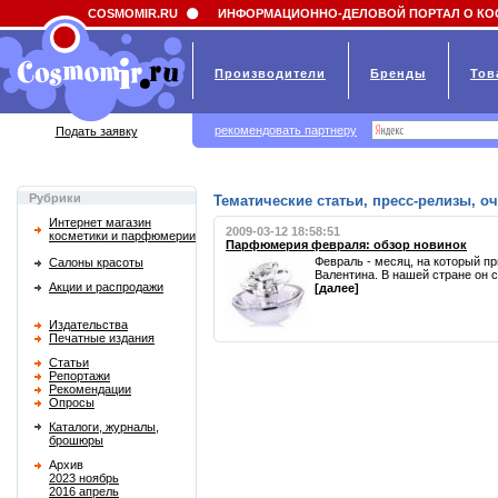
Field 'news_title' doesn't have a default value
COSMOMIR.RU
ИНФОРМАЦИОННО-ДЕЛОВОЙ ПОРТАЛ О КО
Производители
Бренды
Тов
рекомендовать партнеру
Подать заявку
Рубрики
Тематические статьи, пресс-релизы, 
Интернет магазин
2009-03-12 18:58:51
косметики и парфюмерии
Парфюмерия февраля: обзор новинок
Февраль - месяц, на который п
Салоны красоты
Валентина. В нашей стране он с
Акции и распродажи
[далее]
Издательства
Печатные издания
Статьи
Репортажи
Рекомендации
Опросы
Каталоги, журналы,
брошюры
Архив
2023 ноябрь
2016 апрель