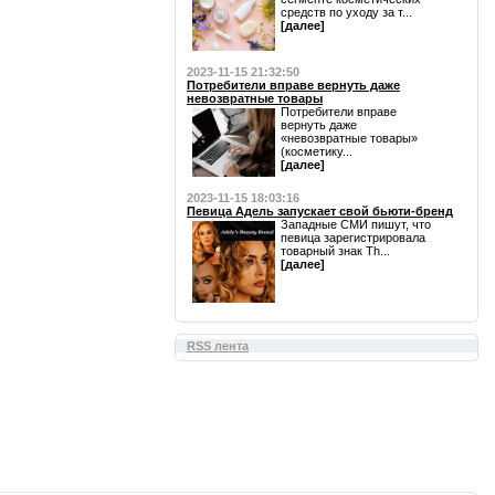
средств по уходу за т...
[далее]
2023-11-15 21:32:50
Потребители вправе вернуть даже
невозвратные товары
Потребители вправе
вернуть даже
«невозвратные товары»
(косметику...
[далее]
2023-11-15 18:03:16
Певица Адель запускает свой бьюти-бренд
Западные СМИ пишут, что
певица зарегистрировала
товарный знак Th...
[далее]
RSS лента