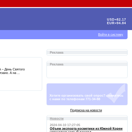
USD=82.17
EUR=94.84
Войти в систему
Реклама
Реклама
А – День Святого
ано. А на ...
Хотите организовать свой опрос? свяжитесь
с нами по телефонам 771-34-88
Подписка на новости
Новости
2024-04-10 17:27:05
Объем экспорта косметики из Южной Кореи