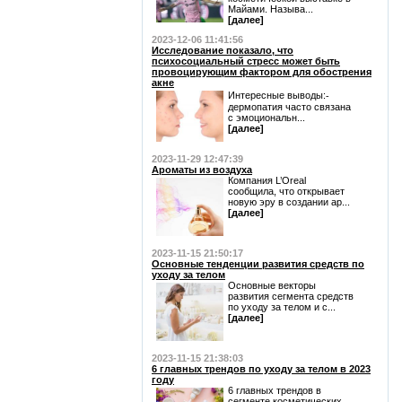
Майами. Называ...
[далее]
2023-12-06 11:41:56
Исследование показало, что
психосоциальный стресс может быть
провоцирующим фактором для обострения
акне
Интересные выводы:⁃
дермопатия часто связана
с эмоциональн...
[далее]
2023-11-29 12:47:39
Ароматы из воздуха
Компания L’Oreal
сообщила, что открывает
новую эру в создании ар...
[далее]
2023-11-15 21:50:17
Основные тенденции развития средств по
уходу за телом
Основные векторы
развития сегмента средств
по уходу за телом и с...
[далее]
2023-11-15 21:38:03
6 главных трендов по уходу за телом в 2023
году
6 главных трендов в
сегменте косметических