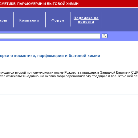
СМЕТИКЕ, ПАРФЮМЕРИИ И БЫТОВОЙ ХИМИИ
Подписка на
ары
Компании
Форум
новости
очерки о косметике, парфюмерии и бытовой химии
риходится второй по популярности после Рождества праздник в Западной Европе и СШ
тал отмечаться недавно, но охотно люди перенимают эту традицию и все, что с ней связ