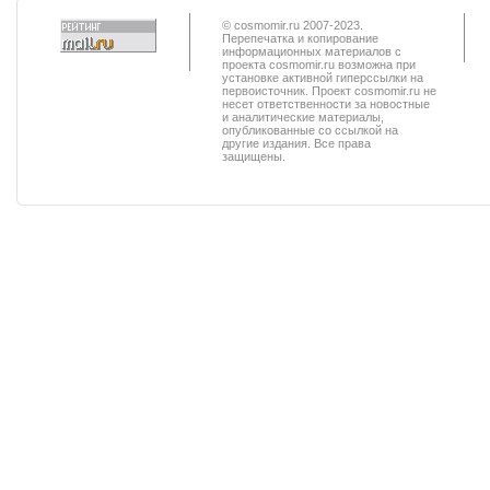
© cosmomir.ru 2007-2023.
Перепечатка и копирование
информационных материалов с
проекта cosmomir.ru возможна при
установке активной гиперссылки на
первоисточник. Проект cosmomir.ru не
несет ответственности за новостные
и аналитические материалы,
опубликованные со ссылкой на
другие издания. Все права
защищены.