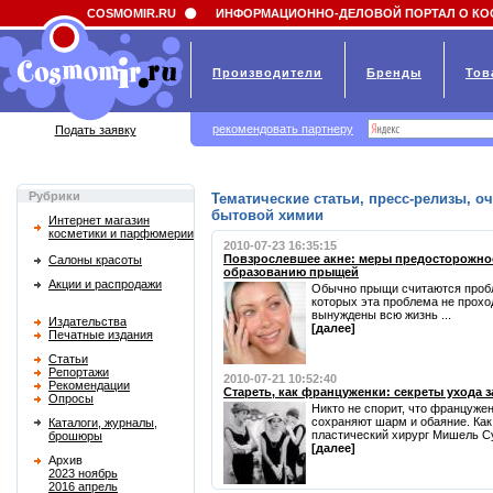
Field 'news_title' doesn't have a default value
COSMOMIR.RU
ИНФОРМАЦИОННО-ДЕЛОВОЙ ПОРТАЛ О КО
Производители
Бренды
Тов
рекомендовать партнеру
Подать заявку
Рубрики
Тематические статьи, пресс-релизы, о
бытовой химии
Интернет магазин
косметики и парфюмерии
2010-07-23 16:35:15
Повзрослевшее акне: меры предосторожнос
Салоны красоты
образованию прыщей
Акции и распродажи
Обычно прыщи считаются пробл
которых эта проблема не проход
вынуждены всю жизнь ...
Издательства
[далее]
Печатные издания
Статьи
Репортажи
2010-07-21 10:52:40
Рекомендации
Стареть, как француженки: секреты ухода з
Опросы
Никто не спорит, что францужен
сохраняют шарм и обаяние. Как
Каталоги, журналы,
пластический хирург Мишель Су
брошюры
[далее]
Архив
2023 ноябрь
2016 апрель