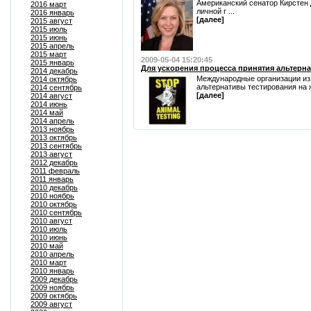
Американский сенатор Кирстен 
2016 март
личной г ...
2016 январь
[далее]
2015 август
2015 июль
2015 июнь
2015 апрель
2015 март
2009-05-04 15:20:45
2015 январь
Для ускорения процесса принятия альтерн
2014 декабрь
Международные организации из
2014 октябрь
альтернативы тестирования на ж
2014 сентябрь
[далее]
2014 август
2014 июнь
2014 май
2014 апрель
2013 ноябрь
2013 октябрь
2013 сентябрь
2013 август
2012 декабрь
2011 февраль
2011 январь
2010 декабрь
2010 ноябрь
2010 октябрь
2010 сентябрь
2010 август
2010 июль
2010 июнь
2010 май
2010 апрель
2010 март
2010 январь
2009 декабрь
2009 ноябрь
2009 октябрь
2009 август