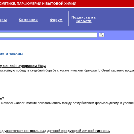
СМЕТИКЕ, ПАРФЮМЕРИИ И БЫТОВОЙ ХИМИИ
Подписка на
ары
Компании
Форум
новости
ия и законы
у с онлайн аукционом Ebay.
остойную победу в судебной борьбе с косметическим брендом L`Oreal, касаемо прод
но?
National Cancer Institute показали связь между воздействием формальдегида и уровн
д ужесточает контроль над детской продукцией личной гигиены.