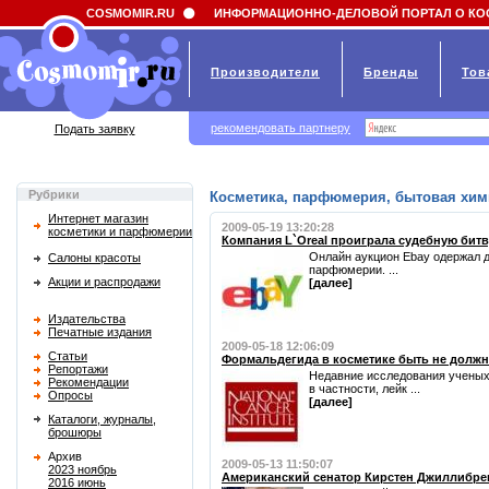
Field 'news_title' doesn't have a default value
COSMOMIR.RU
ИНФОРМАЦИОННО-ДЕЛОВОЙ ПОРТАЛ О КО
Производители
Бренды
Тов
рекомендовать партнеру
Подать заявку
Рубрики
Косметика, парфюмерия, бытовая хим
Интернет магазин
2009-05-19 13:20:28
косметики и парфюмерии
Компания L`Oreal проиграла судебную битв
Онлайн аукцион Ebay одержал д
Салоны красоты
парфюмерии. ...
Акции и распродажи
[далее]
Издательства
Печатные издания
2009-05-18 12:06:09
Статьи
Формальдегида в косметике быть не долж
Репортажи
Недавние исследования ученых 
Рекомендации
в частности, лейк ...
Опросы
[далее]
Каталоги, журналы,
брошюры
Архив
2009-05-13 11:50:07
2023 ноябрь
Американский сенатор Кирстен Джиллибрен
2016 июнь