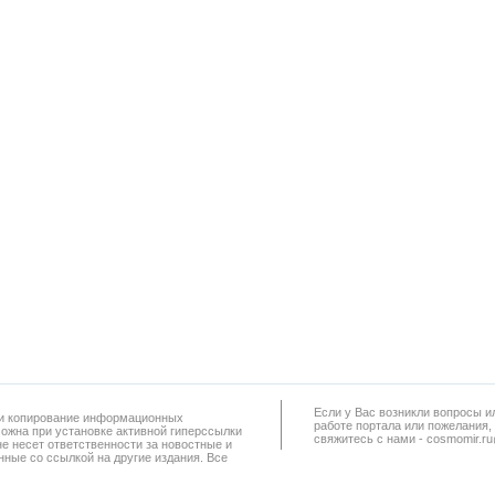
Если у Вас возникли вопросы и
а и копирование информационных
работe портала или пожелания,
можна при установке активной гиперссылки
свяжитесь с нами - cosmomir.r
не несет ответственности за новостные и
ные со ссылкой на другие издания. Все