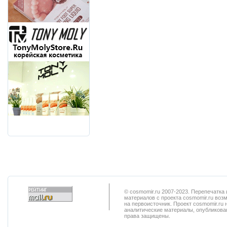
© cosmomir.ru 2007-2023. Перепечатк
материалов с проекта cosmomir.ru воз
на первоисточник. Проект cosmomir.ru 
аналитические материалы, опубликован
права защищены.