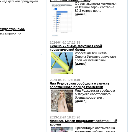
установил новый рекорд
 над детской продукцией
Объем экспорта косметики
из Южной Кореи составил
$2,3 млрд в пер...
[далее]
ежду странами.
есса принятия
2024-04-10 17:18:19
Серена Уильямс запускает свой
косметический бренд
Известная теннистка
Серена Уильямс запускает
свой косметический ...
[далее]
2024-04-10 17:11:49
Яна Рудковская сообщила о запуске
собственного бренда косметики
Яна Рудковская сообщила
о запуске собственного
бренда косметики ...
[далее]
2023-12-24 18:28:20
Лионель Месси представит собственный
аромат
Презентация состоится на
косметической выставке в