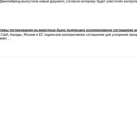
Джиллибренд выпустила новый документ, согласно которому будет ужесточён контроль
ативы тестирования на животных было подписано кооперативное соглашение м
 США, Канады, Японии и ЕС подписали кооперативное соглашение для ускорения проц
иво ...