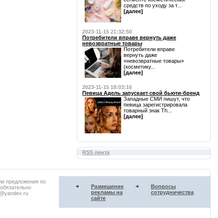
средств по уходу за т...
[далее]
2023-11-15 21:32:50
Потребители вправе вернуть даже
невозвратные товары
Потребители вправе
вернуть даже
«невозвратные товары»
(косметику...
[далее]
2023-11-15 18:03:16
Певица Адель запускает свой бьюти-бренд
Западные СМИ пишут, что
певица зарегистрировала
товарный знак Th...
[далее]
RSS лента
ли предложения по
Размещение
Вопросы
 обязательно
рекламы на
сотрудничества
u@yandex.ru
сайте