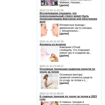
Майами. Называ...
[далее]
2023-12-06 11:41:56
Исследование показало, что
психосоциальный стресс может быть
провоцирующим фактором для обострения
акне
Интересные выводы:⁃
дермопатия часто связана
с эмоциональн...
[далее]
2023-11-29 12:47:39
Ароматы из воздуха
Компания L’Oreal
сообщила, что открывает
новую эру в создании ар...
[далее]
2023-11-15 21:50:17
Основные тенденции развития средств по
уходу за телом
Основные векторы
развития сегмента средств
по уходу за телом и с...
[далее]
2023-11-15 21:38:03
6 главных трендов по уходу за телом в 2023
году
6 главных трендов в
сегменте косметических