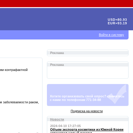
USD=80.93
EUR=93.19
Войти в систему
Реклама
Реклама
ажи контрафактной
Хотите организовать свой опрос? свяжитесь
с нами по телефонам 771-34-88
ем заболеваемости раком,
Подписка на новости
Новости
2024-04-10 17:27:05
Объем экспорта косметики из Южной Кореи