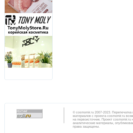
© cosmomir.ru 2007-2023. Перепечатк
материалов с проекта cosmomir.ru воз
на первоисточник. Проект cosmomir.ru 
аналитические материалы, опубликован
права защищены.