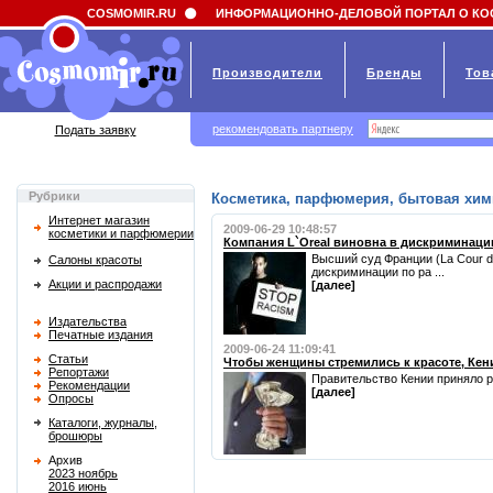
Field 'news_title' doesn't have a default value
COSMOMIR.RU
ИНФОРМАЦИОННО-ДЕЛОВОЙ ПОРТАЛ О КО
Производители
Бренды
Тов
рекомендовать партнеру
Подать заявку
Рубрики
Косметика, парфюмерия, бытовая хим
Интернет магазин
2009-06-29 10:48:57
косметики и парфюмерии
Компания L`Oreal виновна в дискриминаци
Высший суд Франции (La Cour d
Салоны красоты
дискриминации по ра ...
Акции и распродажи
[далее]
Издательства
Печатные издания
2009-06-24 11:09:41
Статьи
Чтобы женщины стремились к красоте, Кени
Репортажи
Правительство Кении приняло ре
Рекомендации
[далее]
Опросы
Каталоги, журналы,
брошюры
Архив
2023 ноябрь
2016 июнь