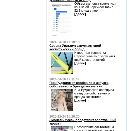
установил новый рекорд
Объем экспорта косметики
из Южной Кореи составил
$2,3 млрд в пер...
[далее]
2024-04-10 17:18:19
Серена Уильямс запускает свой
косметический бренд
Известная теннистка
Серена Уильямс запускает
свой косметический ...
[далее]
2024-04-10 17:11:49
Яна Рудковская сообщила о запуске
собственного бренда косметики
Яна Рудковская сообщила
о запуске собственного
бренда косметики ...
[далее]
2023-12-24 18:28:20
Лионель Месси представит собственный
аромат
Презентация состоится на
косметической выставке в