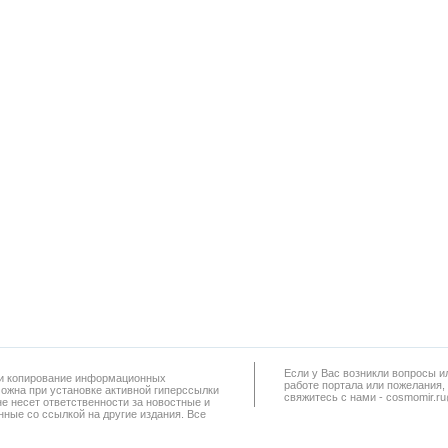
Если у Вас возникли вопросы и
а и копирование информационных
работe портала или пожелания,
можна при установке активной гиперссылки
свяжитесь с нами - cosmomir.r
не несет ответственности за новостные и
ные со ссылкой на другие издания. Все