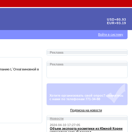
USD=80.93
EUR=93.19
Войти в систему
Реклама
Реклама
панию L`Oreal виновной в
Хотите организовать свой опрос? свяжитесь
с нами по телефонам 771-34-88
Подписка на новости
Новости
2024-04-10 17:27:05
Объем экспорта косметики из Южной Кореи