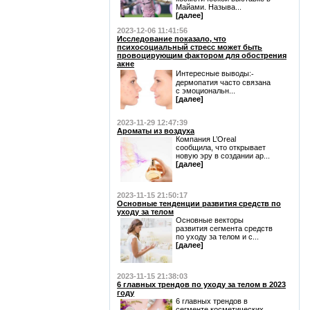
Майами. Называ...
[далее]
2023-12-06 11:41:56
Исследование показало, что
психосоциальный стресс может быть
провоцирующим фактором для обострения
акне
Интересные выводы:⁃
дермопатия часто связана
с эмоциональн...
[далее]
2023-11-29 12:47:39
Ароматы из воздуха
Компания L’Oreal
сообщила, что открывает
новую эру в создании ар...
[далее]
2023-11-15 21:50:17
Основные тенденции развития средств по
уходу за телом
Основные векторы
развития сегмента средств
по уходу за телом и с...
[далее]
2023-11-15 21:38:03
6 главных трендов по уходу за телом в 2023
году
6 главных трендов в
сегменте косметических