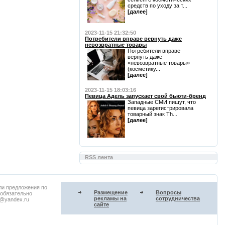
средств по уходу за т...
[далее]
2023-11-15 21:32:50
Потребители вправе вернуть даже
невозвратные товары
Потребители вправе
вернуть даже
«невозвратные товары»
(косметику...
[далее]
2023-11-15 18:03:16
Певица Адель запускает свой бьюти-бренд
Западные СМИ пишут, что
певица зарегистрировала
товарный знак Th...
[далее]
RSS лента
ли предложения по
Размещение
Вопросы
 обязательно
рекламы на
сотрудничества
u@yandex.ru
сайте