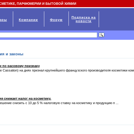
СМЕТИКЕ, ПАРФЮМЕРИИ И БЫТОВОЙ ХИМИИ
Подписка на
ары
Компании
Форум
новости
ия и законы
и по расовому признаку
e Cassation) на днях признал крупнейшего французского производителя косметики ком
я снижает налог на косметику.
шение снизить с 10 до 5 % налоговую ставку на косметику и продукцию п ...