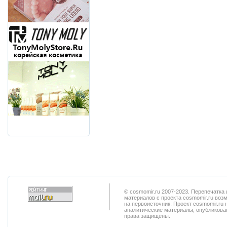
© cosmomir.ru 2007-2023. Перепечатк
материалов с проекта cosmomir.ru воз
на первоисточник. Проект cosmomir.ru 
аналитические материалы, опубликован
права защищены.