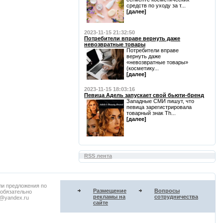
средств по уходу за т...
[далее]
2023-11-15 21:32:50
Потребители вправе вернуть даже
невозвратные товары
Потребители вправе
вернуть даже
«невозвратные товары»
(косметику...
[далее]
2023-11-15 18:03:16
Певица Адель запускает свой бьюти-бренд
Западные СМИ пишут, что
певица зарегистрировала
товарный знак Th...
[далее]
RSS лента
ли предложения по
Размещение
Вопросы
 обязательно
рекламы на
сотрудничества
u@yandex.ru
сайте