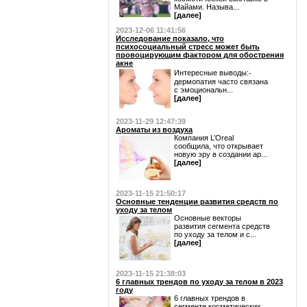
Майами. Называ...
[далее]
2023-12-06 11:41:56
Исследование показало, что
психосоциальный стресс может быть
провоцирующим фактором для обострения
акне
Интересные выводы:⁃
дермопатия часто связана
с эмоциональн...
[далее]
2023-11-29 12:47:39
Ароматы из воздуха
Компания L’Oreal
сообщила, что открывает
новую эру в создании ар...
[далее]
2023-11-15 21:50:17
Основные тенденции развития средств по
уходу за телом
Основные векторы
развития сегмента средств
по уходу за телом и с...
[далее]
2023-11-15 21:38:03
6 главных трендов по уходу за телом в 2023
году
6 главных трендов в
сегменте косметических