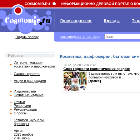
Field 'news_title' doesn't have a default value
COSMOMIR.RU
ИНФОРМАЦИОННО-ДЕЛОВОЙ ПОРТАЛ О КО
Производители
Бренды
Тов
рекомендовать партнеру
Подать заявку
Рубрики
Косметика, парфюмерия, бытовая хим
Интернет магазин
2012-12-20 12:43:32
косметики и парфюмерии
Срок годности косметических средств
Задумывались ли вы о том, что
Салоны красоты
большой неохотой в ...
Акции и распродажи
[далее]
Издательства
Печатные издания
Статьи
Репортажи
Рекомендации
Опросы
Каталоги, журналы,
брошюры
Архив
2023 ноябрь
2016 июнь