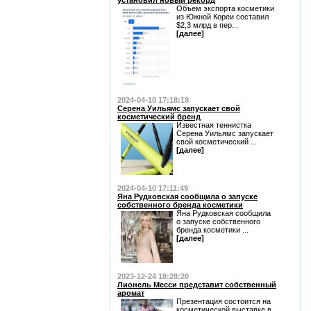
установил новый рекорд
Объем экспорта косметики
из Южной Кореи составил
$2,3 млрд в пер...
[далее]
2024-04-10 17:18:19
Серена Уильямс запускает свой
косметический бренд
Известная теннистка
Серена Уильямс запускает
свой косметический ...
[далее]
2024-04-10 17:11:49
Яна Рудковская сообщила о запуске
собственного бренда косметики
Яна Рудковская сообщила
о запуске собственного
бренда косметики ...
[далее]
2023-12-24 18:28:20
Лионель Месси представит собственный
аромат
Презентация состоится на
косметической выставке в