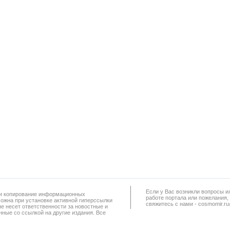
Если у Вас возникли вопросы и
а и копирование информационных
работe портала или пожелания,
можна при установке активной гиперссылки
свяжитесь с нами - cosmomir.r
не несет ответственности за новостные и
ные со ссылкой на другие издания. Все