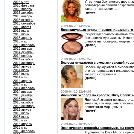
Участница британского шоу гла
2016 март
репортерами своими секретами 
2016 февраль
касается косметик ...
2016 январь
[далее]
2015 декабрь
2015 ноябрь
2015 октябрь
2015 сентябрь
2009-04-20 14:25:45
2015 август
Бронзирующая пудра — секрет идеального
2015 июль
2015 июнь
Секрет идеального макияжа эт
2015 апрель
британские журналисты. Именн
2015 март
фаворе на последних модных по 
2015 февраль
[далее]
2015 январь
2014 декабрь
2014 ноябрь
2009-04-20 12:57:52
2014 октябрь
Волосы нуждаются в омолаживающей космет
2014 сентябрь
2014 август
Волосы нуждаются в омолаживаю
2014 июль
считает специалист владелец с
2014 июнь
касается старения и ...
2014 май
[далее]
2014 апрель
2014 март
2014 февраль
2014 январь
2009-04-20 12:44:06
2013 декабрь
Японский эксперт по красоте Шизу Саеки:
2013 ноябрь
Японский эксперт по красоте Ш
2013 октябрь
заявила, что морщины красивы. 
2013 сентябрь
появляются морщины, э ...
2013 август
[далее]
2013 июль
2013 июнь
2013 май
2013 апрель
2009-04-17 16:35:58
2013 март
Экзотические способы сэкономить на косм
2013 февраль
Журналисты Daily Mirror в одно