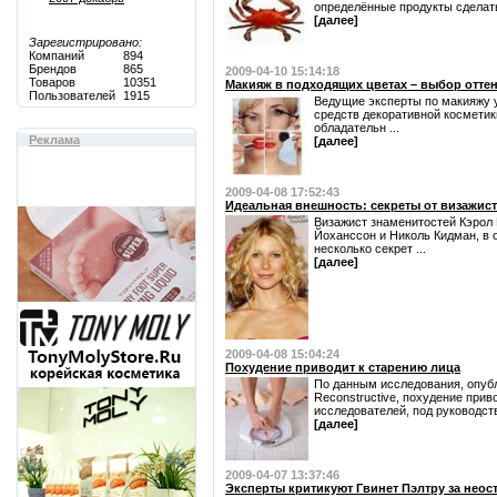
определённые продукты сделат
[далее]
Зарегистрировано:
Компаний
894
Брендов
865
2009-04-10 15:14:18
Товаров
10351
Макияж в подходящих цветах – выбор оттен
Пользователей
1915
Ведущие эксперты по макияжу у
средств декоративной косметик
обладательн ...
Реклама
[далее]
2009-04-08 17:52:43
Идеальная внешность: секреты от визажис
Визажист знаменитостей Кэрол 
Йоханссон и Николь Кидман, в 
несколько секрет ...
[далее]
2009-04-08 15:04:24
Похудение приводит к старению лица
По данным исследования, опубл
Reconstructive, похудение прив
исследователей, под руководств
[далее]
2009-04-07 13:37:46
Эксперты критикуют Гвинет Пэлтру за нео