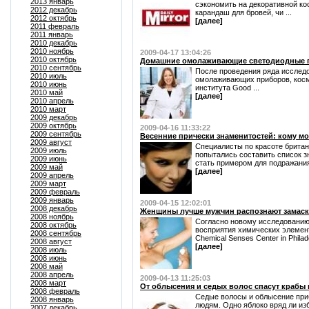
2013 январь
сэкономить на декоративной кос
2012 декабрь
карандаш для бровей, чи ...
2012 октябрь
[далее]
2011 февраль
2011 январь
2010 декабрь
2010 ноябрь
2009-04-17 13:04:26
2010 октябрь
Домашние омолаживающие светодиодные 
2010 сентябрь
После проведения ряда исслед
2010 июль
омолаживающих приборов, косм
2010 июнь
института Good ...
2010 май
[далее]
2010 апрель
2010 март
2009 декабрь
2009 октябрь
2009-04-16 11:33:22
2009 сентябрь
Весенние прически знаменитостей: кому м
2009 август
Специалисты по красоте брита
2009 июль
попытались составить список з
2009 июнь
стать примером для подражания 
2009 май
[далее]
2009 апрель
2009 март
2009 февраль
2009 январь
2009-04-15 12:02:01
2008 декабрь
Женщины лучше мужчин распознают замаск
2008 ноябрь
Согласно новому исследованию
2008 октябрь
восприятия химических элемен
2008 сентябрь
Chemical Senses Center in Philadel
2008 август
[далее]
2008 июль
2008 июнь
2008 май
2008 апрель
2009-04-13 11:25:03
2008 март
От облысения и седых волос спасут крабы
2008 февраль
Седые волосы и облысение при
2008 январь
людям. Одно яблоко вряд ли изб
2007 декабрь