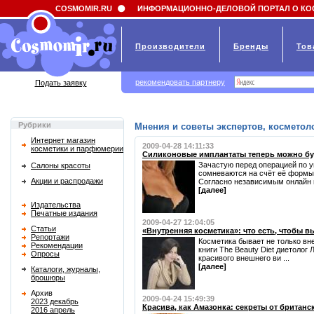
Field 'news_title' doesn't have a default value
COSMOMIR.RU
ИНФОРМАЦИОННО-ДЕЛОВОЙ ПОРТАЛ О КО
Производители
Бренды
Тов
рекомендовать партнеру
Подать заявку
Рубрики
Мнения и советы экспертов, косметоло
Интернет магазин
2009-04-28 14:11:33
косметики и парфюмерии
Силиконовые имплантаты теперь можно бу
Зачастую перед операцией по 
Салоны красоты
сомневаются на счёт её формы 
Акции и распродажи
Согласно независимым онлайн и
[далее]
Издательства
Печатные издания
2009-04-27 12:04:05
Статьи
«Внутренняя косметика»: что есть, чтобы в
Репортажи
Косметика бывает не только вне
Рекомендации
книги The Beauty Diet диетолог 
Опросы
красивого внешнего ви ...
[далее]
Каталоги, журналы,
брошюры
Архив
2009-04-24 15:49:39
2023 декабрь
Красива, как Амазонка: секреты от британ
2016 апрель