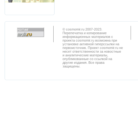
© cosmomir.ru 2007-2023.
Перепечатка и копирование
информационных материалов с
проекта cosmomir.ru возможна при
установке активной гиперссылки на
первоисточник. Проект cosmomir.ru не
несет ответственности за новостные
и аналитические материалы,
опубликованные со ссылкой на
другие издания. Все права
защищены.