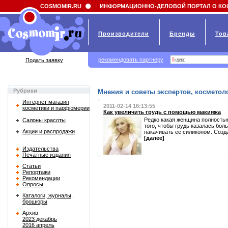
Field 'news_title' doesn't have a default value
COSMOMIR.RU
ИНФОРМАЦИОННО-ДЕЛОВОЙ ПОРТАЛ О КО
Производители
Бренды
Тов
рекомендовать партнеру
Подать заявку
Рубрики
Мнения и советы экспертов, косметоло
Интернет магазин
2011-02-14 16:13:55
косметики и парфюмерии
Как увеличить грудь с помощью макияжа
Редко какая женщина полностью
Салоны красоты
того, чтобы грудь казалась бол
Акции и распродажи
накачивать её силиконом. Созда
[далее]
Издательства
Печатные издания
Статьи
Репортажи
Рекомендации
Опросы
Каталоги, журналы,
брошюры
Архив
2023 декабрь
2016 апрель