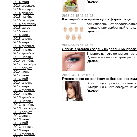
[далее]
2016 март
2016 февраль
2016 январь
2015 декабрь
2013-04-15 11:19:03
2015 ноябрь
Как подобрать прическу по форме лица
2015 октябрь
2015 сентябрь
Как известно, нет предела сов
2015 август
неправильно выбранный стиль, п
2015 июль
[далее]
2015 июнь
2015 апрель
2015 март
2013-04-02 11:54:03
2015 февраль
Легкие правила создания идеальных брове
2015 январь
2014 декабрь
Внешность - это основная часть
2014 ноябрь
Одним из основных критериев ..
2014 октябрь
[далее]
2014 сентябрь
2014 август
2014 июль
2013-04-01 12:31:19
2014 июнь
Руководство по подбору собственного им
2014 май
2014 апрель
В настоящее время становится 
2014 март
имиджа, но с чего следует начать
2014 февраль
[далее]
2014 январь
2013 декабрь
2013 ноябрь
2013 октябрь
2013 сентябрь
2013 август
2013 июль
2013 июнь
2013 май
2013 апрель
2013 март
2013 февраль