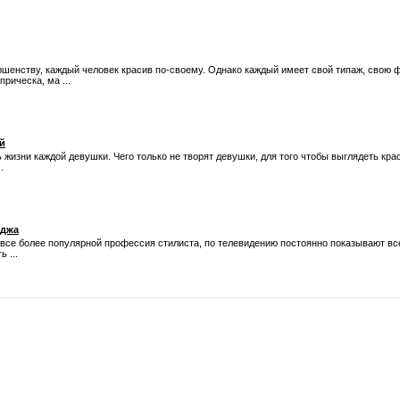
ершенству, каждый человек красив по-своему. Однако каждый имеет свой типаж, свою 
рическа, ма ...
й
 жизни каждой девушки. Чего только не творят девушки, для того чтобы выглядеть кра
.
иджа
все более популярной профессия стилиста, по телевидению постоянно показывают вс
 ...