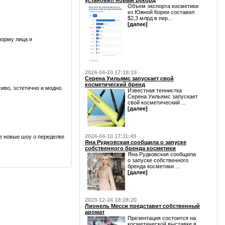
установил новый рекорд
Объем экспорта косметики
из Южной Кореи составил
$2,3 млрд в пер...
[далее]
форму лица и
2024-04-10 17:18:19
Серена Уильямс запускает свой
косметический бренд
сиво, эстетично и модно.
Известная теннистка
Серена Уильямс запускает
свой косметический ...
[далее]
2024-04-10 17:11:49
е новые шоу о переделке
Яна Рудковская сообщила о запуске
собственного бренда косметики
Яна Рудковская сообщила
о запуске собственного
бренда косметики ...
[далее]
2023-12-24 18:28:20
Лионель Месси представит собственный
аромат
Презентация состоится на
косметической выставке в