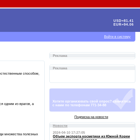
USD=81.41
EUR=94.06
Войти в систему
Реклама
Реклама
 естественным способом,
Хотите организовать свой опрос? свяжитесь
я одним из врагов, а
с нами по телефонам 771-34-88
Подписка на новости
Новости
2024-04-10 17:27:05
реди множества полезных
Объем экспорта косметики из Южной Кореи