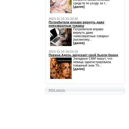
средств по уходу за т...
[далее]
2023-11-15 21:32:50
Потребители вправе вернуть даже
невозвратные товары
Потребители вправе
вернуть даже
«невозвратные товары»
(косметику...
[далее]
2023-11-15 18:03:16
Певица Адель запускает свой бьюти-бренд
Западные СМИ пишут, что
певица зарегистрировала
товарный знак Th...
[далее]
RSS лента