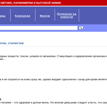
СМЕТИКЕ, ПАРФЮМЕРИИ И БЫТОВОЙ ХИМИИ
Подписка на
ары
Компании
Форум
новости
гов, стилистов
редных веществ, токсин, шлаков из организма. Стимуляция к оздоровлению организма
о ...
и не отразится на коже сразу же, однако вердикт однозначен: сахар для крови являетс
и
е питание – это здоровая и долгая жизнь. Но многим девушкам следует учесть, что с