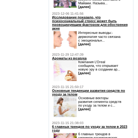
Майами. Называ...
[далее]
2023-12-06 11:41:56
Исследование показало, что
психосоциальный стресс может быть
провоцирующим фактором для обострения
акне
Интересные выводы:⁃
дермопатия часто связана
с эмоциональн...
[далее]
2023-11-29 12:47:39
Ароматы из воздуха
Компания L’Oreal
сообщила, что открывает
новую эру в создании ар...
[далее]
2023-11-15 21:50:17
Основные тенденции развития средств по
уходу за телом
Основные векторы
развития сегмента средств
по уходу за телом и с...
[далее]
2023-11-15 21:38:03
6 главных трендов по уходу за телом в 2023
году
6 главных трендов в
сегменте косметических