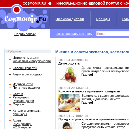
Field 'news_title' doesn't have a default value
COSMOMIR.RU
ИНФОРМАЦИОННО-ДЕЛОВОЙ ПОРТАЛ О КО
Производители
Бренды
Тов
рекомендовать партнеру
Подать заявку
Рубрики
Мнения и советы экспертов, косметоло
Интернет магазин
2013-04-30 09:03:15
косметики и парфюмерии
Детокс-диета
Детокс-диета – детоксикация в
Салоны красоты
путем потребления легкоусвояем
Акции и распродажи
[далее]
Издательства
Печатные издания
2013-04-29 13:30:04
Красота и плохие привычки: сладости
Статьи
Возможно, съеденная шоколадка 
Репортажи
значит, и для кожи. Действ ...
Рекомендации
[далее]
Опросы
Каталоги, журналы,
брошюры
2013-04-17 10:54:25
Продукты для красоты и привлекательност
Архив
Сегодня все знают, что здорово
2023 декабрь
продуктов есть и такие, котор ...
2016 апрель