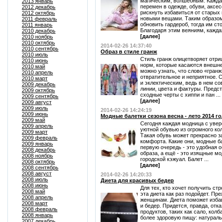
магическим, волшебным. Кажда
2013 январь
перемен в одежде, обуви, аксес
2012 декабрь
рискнуть избавиться от старых
2012 октябрь
новыми вещами. Таким образо
2011 февраль
обновить гардероб, тогда им ст
2011 январь
Благодаря этим веяниям, каждая
2010 декабрь
[далее]
2010 ноябрь
2010 октябрь
2014-02-26 14:37:40
2010 сентябрь
Образ в стиле гранж
2010 июль
Стиль гранж олицетворяет отр
2010 июнь
норм, которые касаются внешнег
2010 май
можно узнать, что слово «гранж
2010 апрель
отвратительное и неприятное. 
2010 март
и эклектическим, ведь в нем 
2009 декабрь
линии, цвета и фактуры. Предс
2009 октябрь
сходные черты с хиппи и пан ...
2009 сентябрь
[далее]
2009 август
2009 июль
2014-02-26 14:24:19
2009 июнь
Модные балетки сезона весна - лето 2014 г
2009 май
Сегодня каждая модница с увер
2009 апрель
уютной обувью из огромного ко
2009 март
Такая обувь может прекрасно з
2009 февраль
комфорта. Какие они, модные ба
2009 январь
первую очередь - это удобная 
2008 декабрь
образа, а ещё - это изящные м
2008 ноябрь
городской кэжуал. Балет ...
2008 октябрь
[далее]
2008 сентябрь
2008 август
2014-02-26 14:20:33
2008 июль
Диета для красивых бедер
2008 июнь
Для тех, кто хочет получить ст
2008 май
эта диета как раз подойдет. Пр
2008 апрель
женщинам. Диета поможет избав
2008 март
и бедер. Придется, правда, отк
2008 февраль
продуктов, таких как сало, колб
2008 январь
более здоровую пищу: натурал
2007 декабрь