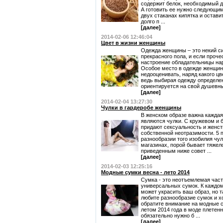
содержит белок, необходимый д
А готовить ее нужно следующим
двух стаканах кипятка и остави
долго п ...
[далее]
2014-02-06 12:46:04
Цвет в жизни женщины
Одежда женщины – это некий с
прекрасного пола, и если проче
настроение обладательницы нар
Особое место в одежде женщины
недооценивать, наряд какого ц
ведь выбирая одежду определен
ориентируется на свой душевный
[далее]
2014-02-04 13:27:30
Чулки в гардеробе женщины
В женском образе важна каждая
являются чулки. С кружевом и б
придают сексуальность и женст
собственной неотразимости. 5 
разнообразии того изобилия чул
магазинах, порой бывает тяжел
приведенным ниже совет ...
[далее]
2014-02-03 12:25:16
Модные сумки весна - лето 2014
Сумка - это неотъемлемая част
универсальных сумок. К каждом
может украсить ваш образ, но т
любите разнообразие сумок и х
обратите внимание на модные с
летом 2014 года в моде плетен
обязательно нужно б ...
[далее]