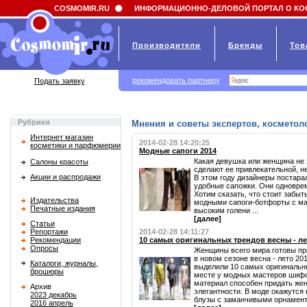
Field 'news_title' doesn't have a default value
COSMOMIR.RU
ИНФОРМАЦИОННО-ДЕЛОВОЙ ПОРТАЛ О КО
Производители
Бренды
Тов
рекомендовать партнеру
Подать заявку
Рубрики
Мнения и советы экспертов, косметоло
Интернет магазин
2014-02-28 14:20:25
косметики и парфюмерии
Модные сапоги 2014
Какая девушка или женщина не 
Салоны красоты
сделают ее привлекательной, н
Акции и распродажи
В этом году дизайнеры постара
удобные сапожки. Они одноврем
Хотим сказать, что стоит забыт
Издательства
модными сапоги-ботфорты с ма
Печатные издания
высоким голени ...
[далее]
Статьи
Репортажи
2014-02-28 14:11:27
Рекомендации
10 самых оригинальных трендов весны - ле
Опросы
Женщины всего мира готовы пр
в новом сезоне весна - лето 2
Каталоги, журналы,
выделили 10 самых оригинальны
брошюры
месте у модных мастеров шифон
материал способен придать же
Архив
элегантности. В моде окажутс
2023 декабрь
блузы с заманчивыми орнамен
2016 апрель