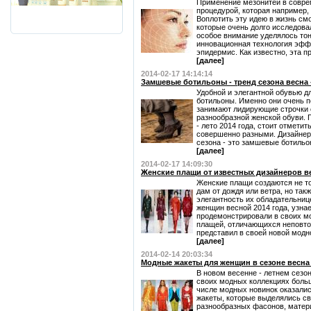
Применение мезонитей в совре
процедурой, которая например, 
Воплотить эту идею в жизнь см
которые очень долго исследова
особое внимание уделялось тон
инновационная технология эфф
эпидермис. Как известно, эта п
[далее]
2014-02-17 14:14:14
Замшевые ботильоны - тренд сезона весна -
Удобной и элегантной обувью 
ботильоны. Именно они очень 
занимают лидирующие строчки 
разнообразной женской обуви. 
- лето 2014 года, стоит отметит
совершенно разными. Дизайнер
сезона - это замшевые ботильоны
[далее]
2014-02-17 14:09:30
Женские плащи от известных дизайнеров ве
Женские плащи создаются не то
дам от дождя или ветра, но так
элегантность их обладательниц
женщин весной 2014 года, узна
продемонстрировали в своих м
плащей, отличающихся неповтор
представил в своей новой модно
[далее]
2014-02-14 20:03:34
Модные жакеты для женщин в сезоне весна -
В новом весенне - летнем сезо
своих модных коллекциях боль
числе модных новинок оказали
жакеты, которые выделялись св
разнообразных фасонов, матери