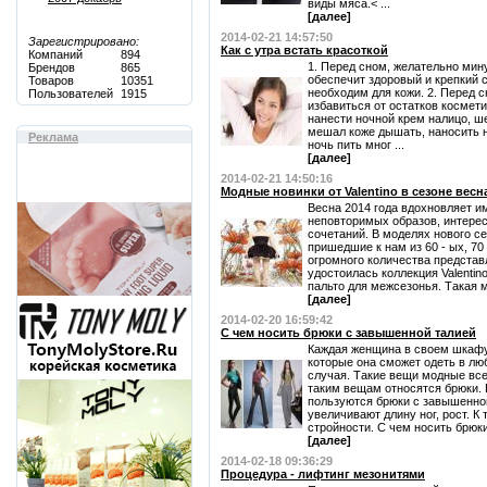
виды мяса.< ...
[далее]
2014-02-21 14:57:50
Зарегистрировано:
Как с утра встать красоткой
Компаний
894
1. Перед сном, желательно мину
Брендов
865
обеспечит здоровый и крепкий 
Товаров
10351
необходим для кожи. 2. Перед 
Пользователей
1915
избавиться от остатков космети
нанести ночной крем налицо, ше
мешал коже дышать, наносить н
Реклама
ночь пить мног ...
[далее]
2014-02-21 14:50:16
Модные новинки от Valentino в сезоне весна
Весна 2014 года вдохновляет и
неповторимых образов, интере
сочетаний. В моделях нового с
пришедшие к нам из 60 - ых, 70
огромного количества представ
удостоилась коллекция Valentin
пальто для межсезонья. Такая мо
[далее]
2014-02-20 16:59:42
С чем носить брюки с завышенной талией
Каждая женщина в своем шкафу
которые она сможет одеть в лю
случая. Такие вещи модные все
таким вещам относятся брюки.
пользуются брюки с завышенной
увеличивают длину ног, рост. К
стройности. С чем носить брюки 
[далее]
2014-02-18 09:36:29
Процедура - лифтинг мезонитями