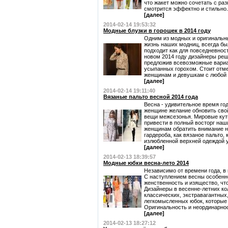
что жакет можно сочетать с ра
смотрится эффектно и стильно. 
[далее]
2014-02-14 19:53:32
Модные блузки в горошек в 2014 году
Одним из модных и оригинальн
жизнь наших модниц, всегда был
подходит как для повседневност
новом 2014 году дизайнеры реш
предложив всевозможные вариа
усыпанных горохом. Стоит отме
женщинам и девушкам с любой к
[далее]
2014-02-14 19:11:40
Вязаные пальто весной 2014 года
Весна - удивительное время го
женщине желание обновить сво
вещи межсезонья. Мировые кутю
привести в полный восторг наш
женщинам обратить внимание н
гардероба, как вязаное пальто,
излюбленной верхней одеждой у 
[далее]
2014-02-13 18:39:57
Модные юбки весна-лето 2014
Независимо от времени года, в
С наступлением весны особенн
женственность и изящество, чт
Дизайнеры в весенне-летних ко
классических, экстравагантных,
легкомысленных юбок, которые 
Оригинальность и неординарнос
[далее]
2014-02-13 18:27:12