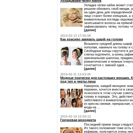
Укладываем чёлку набок
Укладка чёлки набок может стат
решили обновить свой имидж, а
на один день для определённой
лицо станет более изящным, а э
внимательные взгляды окружаю
зачёсываете волосы на прямой 
зафиксировать чёлку, потому что
[далее]
2014-02-13 17:55:08
Как красиво завязать шарф на голове
Возьмите средней длины шарф и
пополам, накиньте на голову и 
Свободные концы скрутите в дли
слегка подтяните, а конец зафи
оригинальная шапочка, придаю
романтические и нежные очерта
сочетается с зимней одеж ...
[далее]
2014-02-11 13:53:49
Модные прически для настоящих женщин. К
под тип и черты лица
Наверное, каждой женщине зна
перемен, хочется внести в св
психологи в этом случае совет
голову в порядок. Это, действи
заботливого и внимательного ма
из кресла свежая, прекрасная, 
мода на ...
[далее]
2014-02-10 12:54:12
Гречневая монодиета
Последний прием пищи следует д
Из такого положения тоже есть
кефиром, получается очень нео