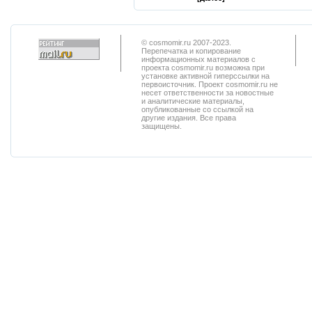
© cosmomir.ru 2007-2023.
Перепечатка и копирование
информационных материалов с
проекта cosmomir.ru возможна при
установке активной гиперссылки на
первоисточник. Проект cosmomir.ru не
несет ответственности за новостные
и аналитические материалы,
опубликованные со ссылкой на
другие издания. Все права
защищены.