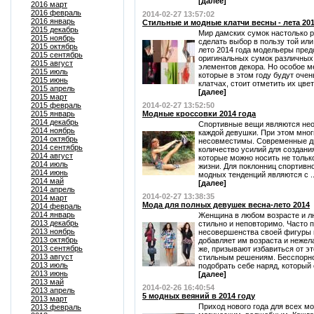
[далее]
2016 март
2016 февраль
2014-02-27 13:57:02
2016 январь
Стильные и модные клатчи весны - лета 201
2015 декабрь
Мир дамских сумок настолько р
2015 ноябрь
сделать выбор в пользу той или
2015 октябрь
лето 2014 года модельеры пред
2015 сентябрь
оригинальных сумок различных 
2015 август
элементов декора. Но особое м
2015 июль
которые в этом году будут оче
2015 июнь
клатчах, стоит отметить их цвет
2015 апрель
[далее]
2015 март
2015 февраль
2014-02-27 13:52:50
2015 январь
Модные кроссовки 2014 года
2014 декабрь
Спортивные вещи являются нео
2014 ноябрь
каждой девушки. При этом мног
2014 октябрь
несовместимы. Современные д
2014 сентябрь
количество усилий для создани
2014 август
которые можно носить не только
2014 июль
жизни. Для поклонниц спортив
2014 июнь
модных тенденций являются с ..
2014 май
[далее]
2014 апрель
2014-02-27 13:38:35
2014 март
Мода для полных девушек весна-лето 2014
2014 февраль
2014 январь
Женщина в любом возрасте и л
2013 декабрь
стильно и неповторимо. Часто 
2013 ноябрь
несовершенства своей фигуры 
2013 октябрь
добавляет им возраста и нежел
2013 сентябрь
же, призывают избавиться от э
2013 август
стильным решениям. Бесспорн
2013 июль
подобрать себе наряд, который 
2013 июнь
[далее]
2013 май
2014-02-26 16:40:54
2013 апрель
5 модных веяний в 2014 году
2013 март
Приход нового года для всех мо
2013 февраль