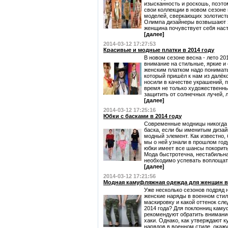
изысканность и роскошь, поэт
свои коллекции в новом сезоне 
моделей, сверкающих золотист
Олимпа дизайнеры возвышают з
женщина почувствует себя наст
[далее]
2014-03-12 17:27:53
Красивые и модные платки в 2014 году
В новом сезоне весна - лето 20
внимание на стильные, яркие и
женским платком надо понимат
который пришёл к нам из далёк
носили в качестве украшений, 
время не только художественны
защитить от солнечных лучей, л
[далее]
2014-03-12 17:25:16
Юбки с басками в 2014 году
Современные модницы никогда б
баска, если бы именитым дизай
модный элемент. Как известно, 
мы о ней узнали в прошлом году
юбки имеет все шансы покорит
Мода быстротечна, нестабильна
необходимо успевать воплощать
[далее]
2014-03-12 17:21:56
Модная камуфляжная одежда для женщин в 
Уже несколько сезонов подряд 
женские наряды в военном стил
маскировку и какой оттенок сле
2014 года? Для поклонниц каму
рекомендуют обратить внимани
хаки. Однако, как утверждают 
нарядов в военном стиле, окажут