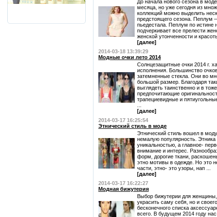
До начала нового сезона в моде
месяца, но уже сегодня из мно
коллекций можно выделить неск
предстоящего сезона. Пеплум –
пьедестала. Пеплум по истине 
подчеркивает все прелести жен
женской утонченности и красоты
[далее]
2014-03-18 13:39:29
Модные очки лето 2014
Солнцезащитные очки 2014 г. х
исполнения. Большинство очко
затемненные стекла. Они во м
большой размер. Благодаря так
выглядеть таинственно и в тож
предпочитающие оригинальность
трапециевидные и пятиугольны
...
[далее]
2014-03-17 16:25:54
Этнический стиль в моде
Этнический стиль вошел в моду
немалую популярность. Этника
уникальностью, а главное- пер
внимание и интерес. Разнообраз
форм, дорогие ткани, раскошен
этно мотивы в одежде. Но это н
части, этно- это узоры, нап ...
[далее]
2014-03-17 16:22:27
Модная бижутерия
Выбор бижутерии для женщины, 
украсить саму себя, но и своег
бесконечного списка аксессуар
всего. В будущем 2014 году на