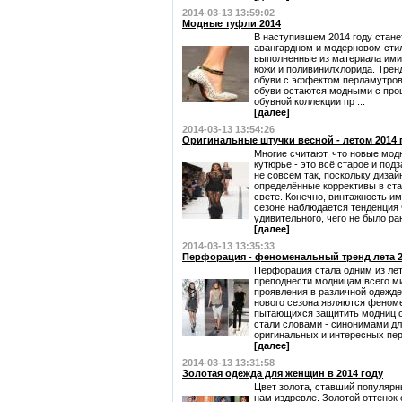
2014-03-13 13:59:02
Модные туфли 2014
В наступившем 2014 году стане
авангардном и модерновом стил
выполненные из материала ими
кожи и поливинилхлорида. Трен
обуви с эффектом перламутров
обуви остаются модными с прош
обувной коллекции пр ...
[далее]
2014-03-13 13:54:26
Оригинальные штучки весной - летом 2014 
Многие считают, что новые мо
кутюрье - это всё старое и под
не совсем так, поскольку диза
определённые коррективы в ста
свете. Конечно, винтажность и
сезоне наблюдается тенденция ч
удивительного, чего не было ран
[далее]
2014-03-13 13:35:33
Перфорация - феноменальный тренд лета 2
Перфорация стала одним из лет
преподнести модницам всего м
проявления в различной одежд
нового сезона являются феном
пытающихся защитить модниц о
стали словами - синонимами дл
оригинальных и интересных пер
[далее]
2014-03-13 13:31:58
Золотая одежда для женщин в 2014 году
Цвет золота, ставший популярн
нам издревле. Золотой оттенок