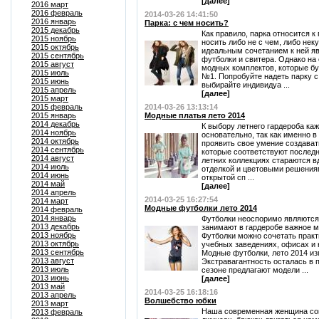
[далее]
2016 март
2016 февраль
2014-03-26 14:41:50
2016 январь
Парка: с чем носить?
2015 декабрь
Как правило, парка относится к
2015 ноябрь
носить либо не с чем, либо нек
2015 октябрь
идеальным сочетанием к ней я
2015 сентябрь
футболки и свитера. Однако на
2015 август
модных комплектов, которые бу
2015 июль
№1. Попробуйте надеть парку с
2015 июнь
выбирайте индивидуа ...
2015 апрель
[далее]
2015 март
2015 февраль
2014-03-26 13:13:14
2015 январь
Модные платья лето 2014
2014 декабрь
К выбору летнего гардероба ка
2014 ноябрь
основательно, так как именно 
2014 октябрь
проявить свое умение создават
2014 сентябрь
которые соответствуют последн
2014 август
летних коллекциях стараются в
2014 июль
отделкой и цветовыми решениям
2014 июнь
открытой сп ...
2014 май
[далее]
2014 апрель
2014-03-25 16:27:54
2014 март
Модные футболки лето 2014
2014 февраль
2014 январь
Футболки неоспоримо являютс
2013 декабрь
занимают в гардеробе важное м
2013 ноябрь
Футболки можно сочетать практ
2013 октябрь
учебных заведениях, офисах и
2013 сентябрь
Модные футболки, лето 2014 из
2013 август
Экстравагантность осталась в
2013 июль
сезоне предлагают модели ...
2013 июнь
[далее]
2013 май
2014-03-25 16:18:16
2013 апрель
Волшебство юбки
2013 март
Наша современная женщина сов
2013 февраль