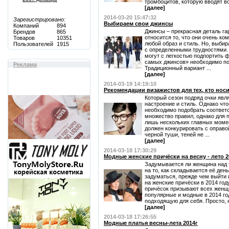
тромбоцитов, которую вводят во 
[далее]
2014-03-20 15:47:32
Зарегистрировано:
Выбираем свои джинсы
Компаний
894
Джинсы – прекрасная деталь га
Брендов
865
относится то, что они очень ко
Товаров
10351
любой образ и стиль. Но, выби
Пользователей
1915
с определенными трудностями.
могут с легкостью подпортить ф
самых джинсов» необходимо по
Реклама
Традиционный вариант ...
[далее]
2014-03-19 14:19:10
Рекомендации визажистов для тех, кто носи
Который сезон подряд очки яв
настроение и стиль. Однако чт
необходимо подобрать соответ
множество правил, однако для 
лишь нескольких главных момен
должен конкурировать с оправо
черной туши, теней не ...
[далее]
2014-03-18 17:30:29
Модные женские причёски на весну - лето 2
Задумывается ли женщина над 
на то, как складывается её день
задуматься, прежде чем выйти 
на женские причёски в 2014 го
причёсок призывают всех женщ
популярные и модные в 2014 го
подходящую для себя. Просто, н
[далее]
2014-03-18 17:26:55
Модные платья весны-лета 2014г