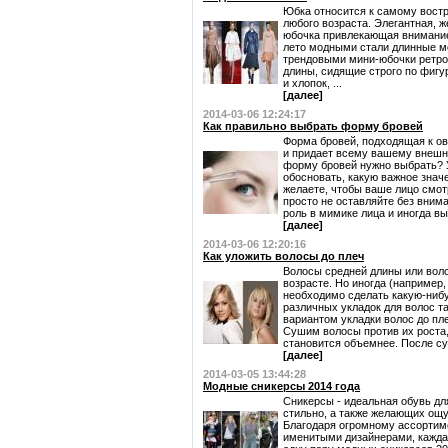
Юбка относится к самому вост
любого возраста. Элегантная, ж
юбочка привлекающая внимание 
лето модными стали длинные м
трендовыми мини-юбочки ретро 
длины, сидящие строго по фигу
и хлопок, ...
[далее]
2014-03-06 12:24:17
Как правильно выбрать форму бровей
Форма бровей, подходящая к ов
и придает всему вашему внешн
форму бровей нужно выбрать? 
обосновать, какую важное знач
желаете, чтобы ваше лицо смот
просто не оставляйте без вним
роль в мимике лица и иногда выд
[далее]
2014-03-06 12:20:16
Как уложить волосы до плеч
Волосы средней длины или вол
возрасте. Но иногда (например,
необходимо сделать какую-ниб
различных укладок для волос 
вариантом укладки волос до пл
Сушим волосы против их роста,
становится объемнее. После су
[далее]
2014-03-05 13:44:28
Модные сникерсы 2014 года
Сникерсы - идеальная обувь дл
стильно, а также желающих ощу
Благодаря огромному ассортиме
именитыми дизайнерами, кажда