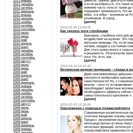
джинсах, брюках двигаться нам
2013 январь
а если разобраться, что такое
2012 декабрь
нижнюю часть тела от талии до 
2012 октябрь
покрывает промежность.Что же 
2011 февраль
юбки, эта юбка – возникла на Р
2011 январь
кочевников. В город ...
2010 декабрь
[далее]
2010 ноябрь
2010 октябрь
2014-03-24 13:09:05
2010 сентябрь
Как сделать ноги стройными
2010 июль
Красивые, стройные ноги для д
2010 июнь
воздействия на мужчин. Это гор
2010 май
матушки природы. Но, если пр
2010 апрель
ногами, каждая в состоянии са
2010 март
Для этого нужно много и серьез
2009 декабрь
и решимость. Результатом прил
2009 октябрь
ноги. Но, есть опр ...
2009 сентябрь
[далее]
2009 август
2009 июль
2014-03-24 12:32:40
2009 июнь
Интересная модная тенденция – стразы в в
2009 май
Даже консервативные девушки 
2009 апрель
смотрятся необычайно красиво,
2009 март
таинственности! Но, к сожален
2009 февраль
многие – кого-то останавливает
2009 январь
преобладают запретные мотивац
2008 декабрь
необходимого эффекта сейчас 
2008 ноябрь
самостоятельного крепления л .
2008 октябрь
[далее]
2008 сентябрь
2008 август
2014-03-23 13:16:00
2008 июль
Омоложение с помощью плазмолифтинга
2008 июнь
Современная косметическая пр
2008 май
точечное введение плазмы кров
2008 апрель
Процесс омоложения выполняет
2008 март
непосредственно из вены берут 
2008 февраль
несколько фракций, используя 
2008 январь
плазмолифтинга применяется 
2007 декабрь