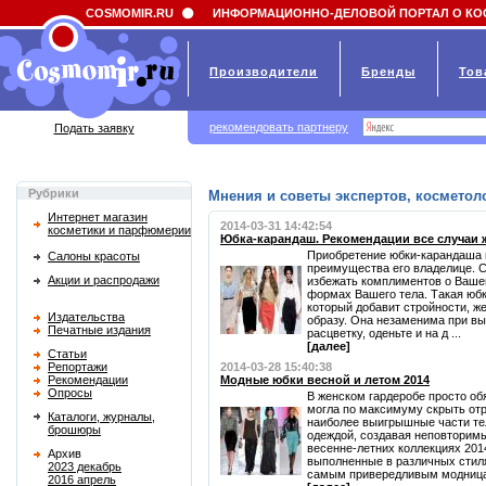
Field 'news_title' doesn't have a default value
COSMOMIR.RU
ИНФОРМАЦИОННО-ДЕЛОВОЙ ПОРТАЛ О КО
Производители
Бренды
Тов
рекомендовать партнеру
Подать заявку
Рубрики
Мнения и советы экспертов, косметоло
Интернет магазин
2014-03-31 14:42:54
косметики и парфюмерии
Юбка-карандаш. Рекомендации все случаи 
Приобретение юбки-карандаша 
Салоны красоты
преимущества его владелице. С
Акции и распродажи
избежать комплиментов о Вашей
формах Вашего тела. Такая юбк
который добавит стройности, ж
Издательства
образу. Она незаменима при вы
Печатные издания
расцветку, оденьте и на д ...
[далее]
Статьи
Репортажи
2014-03-28 15:40:38
Рекомендации
Модные юбки весной и летом 2014
Опросы
В женском гардеробе просто об
могла по максимуму скрыть от
Каталоги, журналы,
наиболее выигрышные части те
брошюры
одеждой, создавая неповторимы
весенне-летних коллекциях 201
Архив
выполненные в различных стиля
2023 декабрь
самым привередливым модницам
2016 апрель