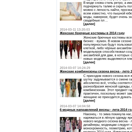
В моде снова стиль ретро, а и
подчеркнуть талию и скрыть по
можно с легкость найти, просма
всем известно, что пышной юбк
моды, наверное, будет очень э
свадебные пл ...
[далее]
2014-03-11 13:20:03
Женские брючные костюмы в 2014 году
Женские брючные костюмы все
бизнес - вумен. В новом сезоне
популярностью будут пользова
клеткой, либо чёрные ансамбли
модельеров способствовал соз
ансамблей для дам, в которых 
новых моделях выделяются плечи
[далее]
2014-03-07 14:24:29
Женские комбинезоны сезона весна - лето 2
С приходом нового сезона вся 
шутку задумывается о смене га
абсолютно всё, чтобы соответс
разнообразия женской одежды,
комбинезонам. Этот предмет га
практичен, поскольку может за
женщине не приходится думать о
[далее]
2014-03-07 14:04:58
6 модных направлений весны - лета 2014 г
Наконец - то зима покинула нас
наряжаться в лёгкую одежду яр
нового модного сезона весна - 
дизайнеры, модницам следует о
монохромность, геометрию, ко
модного 2014 года. Известные 