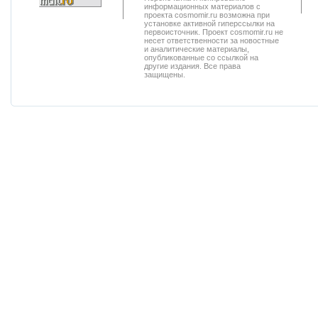
информационных материалов с
проекта cosmomir.ru возможна при
установке активной гиперссылки на
первоисточник. Проект cosmomir.ru не
несет ответственности за новостные
и аналитические материалы,
опубликованные со ссылкой на
другие издания. Все права
защищены.