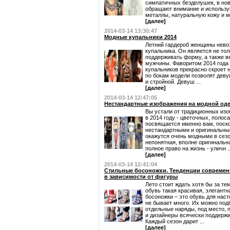
симпатичных безделушек, в но
обращают внимание и использу
металлы, натуральную кожу и ме
[далее]
2014-03-14 13:30:47
Модные купальники 2014
Летний гардероб женщины нево
купальника. Он является не то
поддерживать форму, а также 
мужчины. Фаворитом 2014 года 
купальников прекрасно скроет
по бокам модели позволят дев
и стройной. Девуш ...
[далее]
2014-03-14 12:47:05
Нестандартные изображения на модной оде
Вы устали от традиционных из
в 2014 году - цветочных, полоса
посвящается именно вам, поско
нестандартными и оригинальны
окажутся очень модными в сезон
непонятная, вполне оригинальн
полное право на жизнь - уличн ..
[далее]
2014-03-14 12:41:04
Стильные босоножки. Тенденции современ
в зависимости от фигуры
Лето стоит ждать хотя бы за те
обувь такая красивая, элегант
босоножки – это обувь для нас
не бывает много. Их можно под
отдельные наряды, под место, 
и дизайнеры всячески поддерж
Каждый сезон дарит ...
[далее]