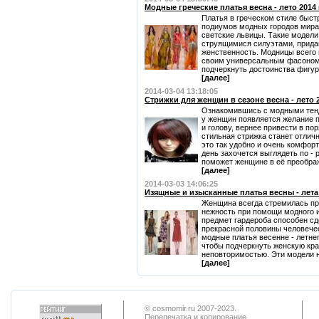
Модные греческие платья весна - лето 2014
Платья в греческом стиле быс
подиумов модных городов мира.
светские львицы. Такие модели
струящимися силуэтами, прида
женственность. Модницы всего 
своим универсальным фасоном,
подчеркнуть достоинства фигуры
[далее]
2014-03-04 13:18:05
Стрижки для женщин в сезоне весна - лето 
Ознакомившись с модными тенде
у женщин появляется желание пр
и голову, вернее привести в п
стильная стрижка станет отлич
это так удобно и очень комфорт
день захочется выглядеть по - 
поможет женщине в её преображ
[далее]
2014-03-03 14:06:25
Изящные и изысканные платья весны - лета
Женщина всегда стремилась пр
нежность при помощи модного и
предмет гардероба способен с
прекрасной половины человече
модные платья весенне - летнег
чтобы подчеркнуть женскую кра
неповторимостью. Эти модели н
[далее]
© cosmomir.ru 2007-2023.
Перепечатка и копирование