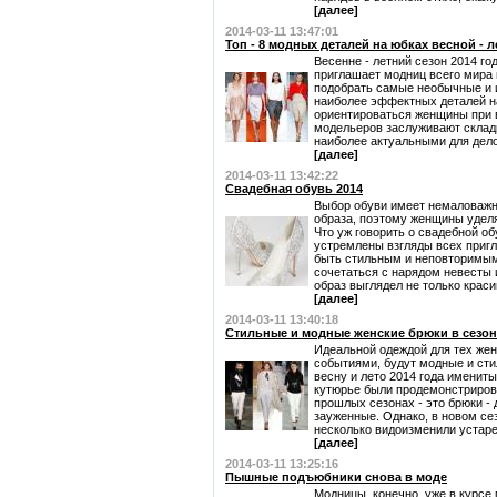
[далее]
2014-03-11 13:47:01
Топ - 8 модных деталей на юбках весной - л
Весенне - летний сезон 2014 го
приглашает модниц всего мира 
подобрать самые необычные и 
наиболее эффектных деталей н
ориентироваться женщины при в
модельеров заслуживают складк
наиболее актуальными для делов
[далее]
2014-03-11 13:42:22
Свадебная обувь 2014
Выбор обуви имеет немаловажн
образа, поэтому женщины удел
Что уж говорить о свадебной об
устремлены взгляды всех пригл
быть стильным и неповторимым
сочетаться с нарядом невесты 
образ выглядел не только красив
[далее]
2014-03-11 13:40:18
Стильные и модные женские брюки в сезоне 
Идеальной одеждой для тех же
событиями, будут модные и сти
весну и лето 2014 года именит
кутюрье были продемонстриров
прошлых сезонах - это брюки - 
зауженные. Однако, в новом сез
несколько видоизменили устаре
[далее]
2014-03-11 13:25:16
Пышные подъюбники снова в моде
Модницы, конечно, уже в курсе