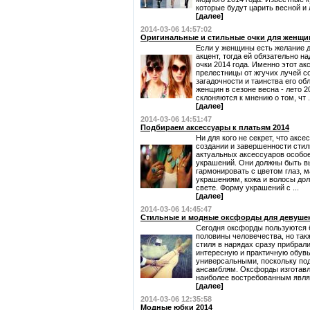
которые будут царить весной и л
[далее]
2014-03-06 14:57:02
Оригинальные и стильные очки для женщин 
Если у женщины есть желание д
акцент, тогда ей обязательно 
очки 2014 года. Именно этот ак
прелестницы от жгучих лучей с
загадочности и таинства его об
женщин в сезоне весна - лето 
склоняются к мнению о том, чт .
[далее]
2014-03-06 14:51:47
Подбираем аксессуары к платьям 2014
Ни для кого не секрет, что акс
создании и завершенности стил
актуальных аксессуаров особое
украшений. Они должны быть вы
гармонировать с цветом глаз, 
украшениям, кожа и волосы до
свете. Форму украшений с ...
[далее]
2014-03-06 14:45:47
Стильные и модные оксфорды для девуше
Сегодня оксфорды пользуются 
половины человечества, но так
стиля в нарядах сразу прибрали
интересную и практичную обувь
универсальными, поскольку по
ансамблям. Оксфорды изготавл
наиболее востребованным являет
[далее]
2014-03-06 12:35:58
Модные юбки 2014