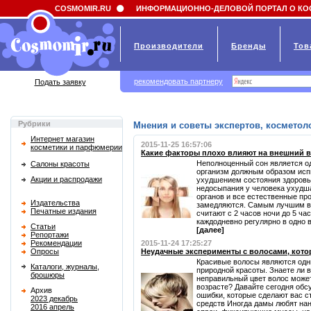
Field 'news_title' doesn't have a default value
COSMOMIR.RU
ИНФОРМАЦИОННО-ДЕЛОВОЙ ПОРТАЛ О КО
Производители
Бренды
Тов
рекомендовать партнеру
Подать заявку
Рубрики
Мнения и советы экспертов, косметоло
Интернет магазин
2015-11-25 16:57:06
косметики и парфюмерии
Какие факторы плохо влияют на внешний в
Неполноценный сон является од
Салоны красоты
организм должным образом испы
Акции и распродажи
ухудшением состояния здоровья
недосыпания у человека ухудш
органов и все естественные пр
Издательства
замедляются. Самым лучшим в
Печатные издания
считают с 2 часов ночи до 5 ча
каждодневно регулярно в одно вр
Статьи
[далее]
Репортажи
Рекомендации
2015-11-24 17:25:27
Опросы
Неудачные эксперименты с волосами, кото
Красивые волосы являются одн
Каталоги, журналы,
природной красоты. Знаете ли 
брошюры
неправильный цвет волос може
возрасте? Давайте сегодня об
Архив
ошибки, которые сделают вас 
2023 декабрь
средств Иногда дамы любят нан
2016 апрель