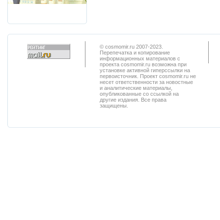
© cosmomir.ru 2007-2023.
Перепечатка и копирование
информационных материалов с
проекта cosmomir.ru возможна при
установке активной гиперссылки на
первоисточник. Проект cosmomir.ru не
несет ответственности за новостные
и аналитические материалы,
опубликованные со ссылкой на
другие издания. Все права
защищены.