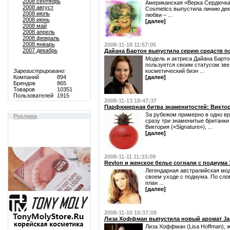
2008 сентябрь
Американская «Верка Сердючка
2008 август
Cosmetics выпустила линию дек
2008 июль
любви – ...
2008 июнь
[далее]
2008 май
2008 апрель
2008 февраль
2008 январь
2008-11-18 11:57:05
2007 декабрь
Дайана Бартон выпустила серию средств по
Модель и актриса Дайана Бартон
пользуется своим статусом зв
Зарегистрировано:
косметический бизн ...
Компаний
894
[далее]
Брендов
865
Товаров
10351
Пользователей
1915
2008-11-13 18:47:37
Парфюмерная битва знаменитостей: Виктор
За рубежом примерно в одно в
Реклама
сразу три знаменитые британки
Виктория («Signature»), ...
[далее]
2008-11-11 11:33:09
Revlon и женское белье согнали с подиум
Легендарная австралийская мо
своем уходе с подиума. По сл
план ...
[далее]
2008-11-10 15:37:09
Лиза Хоффман выпустила новый аромат Ja
Лиза Хоффман (Lisa Hoffman), 