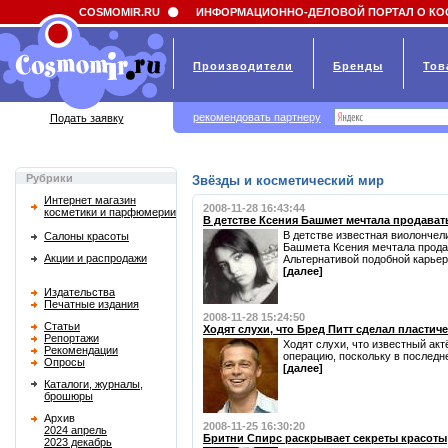
Field 'news_title' doesn't have a default value
COSMOMIR.RU
ИНФОРМАЦИОННО-ДЕЛОВОЙ ПОРТАЛ О КО
Производители
Бренды
Тов
рекомендовать партнеру
Подать заявку
Рубрики
Звёзды и косметический мир
Интернет магазин
2008-11-28 16:43:44
косметики и парфюмерии
В детстве Ксения Башмет мечтала продава
В детстве известная виолончел
Салоны красоты
Башмета Ксения мечтала прода
Акции и распродажи
Альтернативой подобной карьере
[далее]
Издательства
Печатные издания
2008-11-28 15:24:50
Статьи
Ходят слухи, что Бред Питт сделал пласти
Репортажи
Ходят слухи, что известный ак
Рекомендации
операцию, поскольку в последн
Опросы
[далее]
Каталоги, журналы,
брошюры
Архив
2008-11-25 16:30:20
2024 апрель
Бритни Спирс раскрывает секреты красоты
2023 декабрь