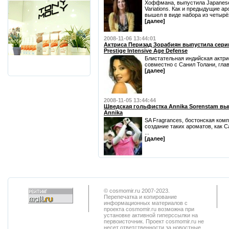
Хоффмана, выпустила Japanese
Variations. Как и предыдущие а
вышел в виде набора из четырёх
[далее]
2008-11-06 13:44:01
Актриса Перизад Зорабиян выпустила сери
Prestige Intensive Age Defense
Блистательная индийская актрис
совместно с Санил Толани, главо
[далее]
2008-11-05 13:44:44
Шведская гольфистка Annika Sorenstam вып
Annika
SA Fragrances, бостонская комп
создание таких ароматов, как Calv
...
[далее]
© cosmomir.ru 2007-2023.
Перепечатка и копирование
информационных материалов с
проекта cosmomir.ru возможна при
установке активной гиперссылки на
первоисточник. Проект cosmomir.ru не
несет ответственности за новостные