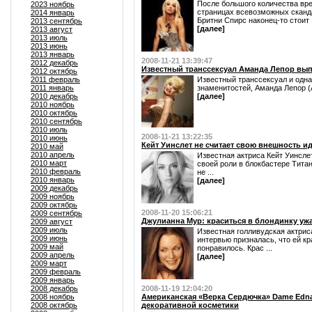
После большого количества вре
2023 ноябрь
страницах всевозможных сканд
2014 январь
Бритни Спирс наконец-то стоит .
2013 сентябрь
[далее]
2013 август
2013 июль
2013 июнь
2013 январь
2008-11-21 13:39:47
2012 декабрь
Известный транссексуал Аманда Лепор вып
2012 октябрь
2011 февраль
Известный транссексуал и одн
2011 январь
знаменитостей, Аманда Лепор (A
2010 декабрь
[далее]
2010 ноябрь
2010 октябрь
2010 сентябрь
2010 июль
2008-11-21 13:22:35
2010 июнь
Кейт Уинслет не считает свою внешность и
2010 май
2010 апрель
Известная актриса Кейт Уинсл
2010 март
своей роли в блокбастере Тита
2010 февраль
не ...
2010 январь
[далее]
2009 декабрь
2009 ноябрь
2009 октябрь
2008-11-20 15:06:21
2009 сентябрь
Джулианна Мур: краситься в блондинку уж
2009 август
2009 июль
Известная голливудская актрис
2009 июнь
интервью призналась, что ей кр
2009 май
понравилось. Крас ...
2009 апрель
[далее]
2009 март
2009 февраль
2009 январь
2008 декабрь
2008-11-19 12:04:20
2008 ноябрь
Американская «Верка Сердючка» Dame Edn
2008 октябрь
декоративной косметики