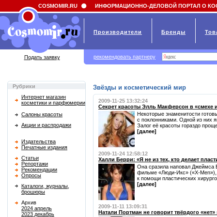
Field 'news_title' doesn't have a default value
COSMOMIR.RU
ИНФОРМАЦИОННО-ДЕЛОВОЙ ПОРТАЛ О КО
Производители
Бренды
Тов
рекомендовать партнеру
Подать заявку
Рубрики
Звёзды и косметический мир
Интернет магазин
2009-11-25 13:32:24
косметики и парфюмерии
Секрет красоты Элль Макферсон в «смехе и
Некоторые знаменитости готов
Салоны красоты
с поклонниками. Одной из них
Акции и распродажи
Залог её красоты гораздо проще,
[далее]
Издательства
Печатные издания
2009-11-24 12:58:12
Статьи
Халли Берри: «Я не из тех, кто делает плас
Репортажи
Она сразила наповал Джеймса 
Рекомендации
фильме «Люди-Икс» («X-Men»), 
Опросы
к помощи пластических хирургов,
[далее]
Каталоги, журналы,
брошюры
Архив
2009-11-11 13:09:31
2024 апрель
Натали Портман не говорит твёрдого «нет»
2023 декабрь