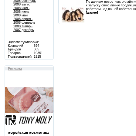
2008 сентябрь
По данным новостных онлайн и
2008 август
к запуску свою линию продукции
2008 июль
работаем над нашей собственной
2008 июнь
[далее]
2008 май
2008 апрель
2008 февраль
2008 январь
2007 декабрь
Зарегистрировано:
Компаний
894
Брендов
865
Товаров
10351
Пользователей
1915
Реклама