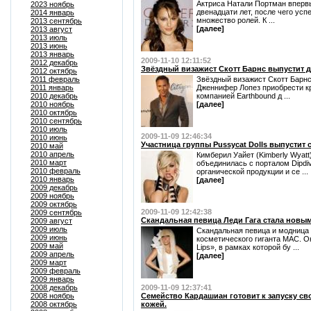
Актриса Натали Портман вперв
2023 ноябрь
двенадцати лет, после чего ус
2014 январь
множество ролей. К ...
2013 сентябрь
[далее]
2013 август
2013 июль
2013 июнь
2013 январь
2009-11-10 12:11:52
2012 декабрь
Звёздный визажист Скотт Барнс выпустит 
2012 октябрь
2011 февраль
Звёздный визажист Скотт Барнс,
2011 январь
Дженнифер Лопез приобрести кр
2010 декабрь
компанией Earthbound д ...
2010 ноябрь
[далее]
2010 октябрь
2010 сентябрь
2010 июль
2009-11-09 12:46:34
2010 июнь
Участница группы Pussycat Dolls выпустит
2010 май
2010 апрель
Кимберил Уайет (Kimberly Wyatt)
2010 март
объединилась с порталом Dipdi
2010 февраль
органической продукции и се ...
2010 январь
[далее]
2009 декабрь
2009 ноябрь
2009 октябрь
2009-11-09 12:42:38
2009 сентябрь
Скандальная певица Леди Гага стала новым
2009 август
2009 июль
Скандальная певица и модница 
2009 июнь
косметического гиганта MAC. О
2009 май
Lips», в рамках которой бу ...
2009 апрель
[далее]
2009 март
2009 февраль
2009 январь
2008 декабрь
2009-11-09 12:37:41
2008 ноябрь
Семейство Кардашиан готовит к запуску св
2008 октябрь
кожей.