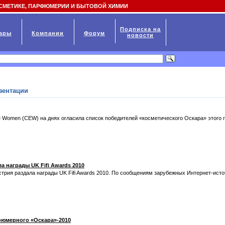
СМЕТИКЕ, ПАРФЮМЕРИИ И БЫТОВОЙ ХИМИИ
Подписка на
ары
Компании
Форум
новости
зентации
 Women (CEW) на днях огласила список победителей «косметического Оскара» этого год
 награды UK Fifi Awards 2010
рия раздала награды UK Fifi Awards 2010. По сообщениям зарубежных Интернет-ист
юмерного «Оскара»-2010