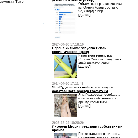
установил новый рекорд
фюмерии. Так в
Объем экспорта косметики
из Южной Кореи составил
$2,3 млрд в пер...
[далее]
2024-04-10 17:18:19
Серена Уильямс запускает свой
косметический бренд
Известная теннистка
Серена Уильямс запускает
свой косметический ...
[далее]
2024-04-10 17:11:49
Яна Рудковская сообщила о запуске
собственного бренда косметики
Яна Рудковская сообщила
о запуске собственного
бренда косметики ...
[далее]
2023-12-24 18:28:20
Лионель Месси представит собственный
аромат
Презентация состоится на
косметической выставке в