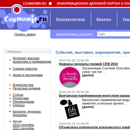
Field 'news_title' doesn't have a default value
COSMOMIR.RU
ИНФОРМАЦИОННО-ДЕЛОВОЙ ПОРТАЛ О КО
Производители
Бренды
Тов
рекомендовать партнеру
Подать заявку
Рубрики
События, выставки, мероприятия, пре
Интернет магазин
2010-04-26 13:42:49
косметики и парфюмерии
Названы лауреаты премий CEW 2010
Организация Cosmetic Executive
Салоны красоты
сразу три наг ...
Акции и распродажи
[далее]
Издательства
Печатные издания
2010-04-21 18:29:36
Статьи
Британская парфюмерная индустрия раздала
Репортажи
Британская парфюмерная индуст
Рекомендации
наиболее успешные аромат ...
Опросы
[далее]
Каталоги, журналы,
брошюры
Архив
2010-04-19 12:39:35
2023 сентябрь
Объявлены победители итальянского парф
2021 сентябрь