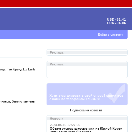
USD=81.41
EUR=94.06
Войти в систему
Реклама
Реклама
а. Так бренд Liz Earle
Хотите организовать свой опрос? свяжитесь
с нами по телефонам 771-34-88
очников, были отмечены
Подписка на новости
Новости
2024-04-10 17:27:05
Объем экспорта косметики из Южной Кореи