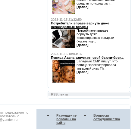
средств по уходу за т...
[далее]
2023-11-15 21:32:50
Потребители вправе вернуть даже
невозвратные товары
Потребители вправе
вернуть даже
«невозвратные товары»
(косметику...
[далее]
2023-11-15 18:03:16
Певица Адель запускает свой бьюти-бренд
Западные СМИ пишут, что
певица зарегистрировала
товарный знак Th...
[далее]
RSS лента
ли предложения по
Размещение
Вопросы
 обязательно
рекламы на
сотрудничества
u@yandex.ru
сайте