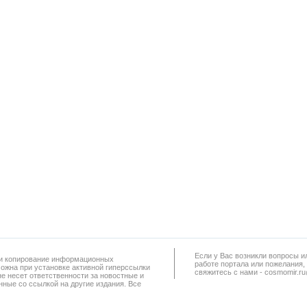
Если у Вас возникли вопросы и
а и копирование информационных
работe портала или пожелания,
можна при установке активной гиперссылки
свяжитесь с нами - cosmomir.r
не несет ответственности за новостные и
ные со ссылкой на другие издания. Все