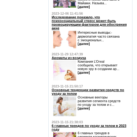
Майами. Называ...
[далее]
2023-12-06 11:41:56
Исследование показало, что
психосоциальный стресс может быть
провоцирующим фактором для обострения
акне
Интересные выводы:⁃
дермопатия часто связана
с эмоциональн...
[далее]
2023-11-29 12:47:39
Ароматы из воздуха
Компания L’Oreal
сообщила, что открывает
новую эру в создании ар...
[далее]
2023-11-15 21:50:17
Основные тенденции развития средств по
уходу за телом
Основные векторы
развития сегмента средств
по уходу за телом и с...
[далее]
2023-11-15 21:38:03
6 главных трендов по уходу за телом в 2023
году
6 главных трендов в
сегменте косметических