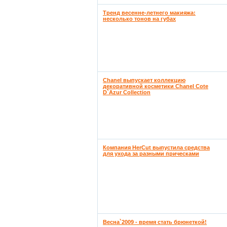
Тренд весенне-летнего макияжа:
несколько тонов на губах
Chanel выпускает коллекцию
декоративной косметики Chanel Cote
D`Azur Collection
Компания HerCut выпустила средства
для ухода за разными прическами
Весна`2009 - время стать брюнеткой!