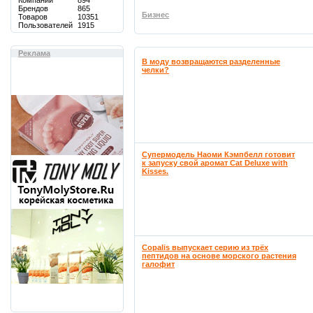
Компаний
894
Брендов
865
Бизнес
Товаров
10351
Пользователей
1915
Реклама
В моду возвращаются разделенные
челки?
Супермодель Наоми Кэмпбелл готовит
к запуску свой аромат Cat Deluxe with
Kisses.
Copalis выпускает серию из трёх
пептидов на основе морского растения
галофит