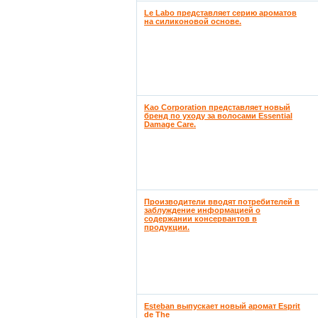
Le Labo представляет серию ароматов
на силиконовой основе.
Kao Corporation представляет новый
бренд по уходу за волосами Essential
Damage Care.
Производители вводят потребителей в
заблуждение информацией о
содержании консервантов в
продукции.
Esteban выпускает новый аромат Esprit
de The