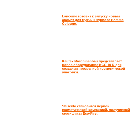
Lancome готовит к запуску новый
аромат для мужчин Hypnose Homme
Cologne.
Kautex Maschinenbau представляет
новое оборудование KCC 10 D для
создания прозрачной косметической
упаковки.
Shiseido становится первой
косметической компанией, получившей
сертификат Eco-First