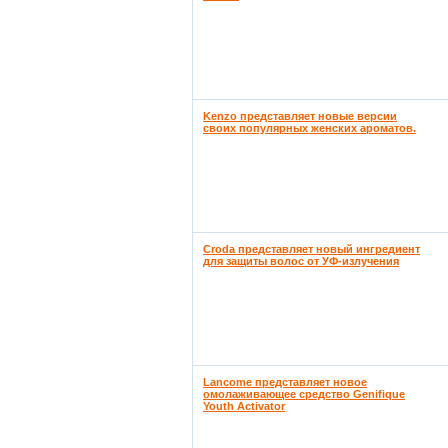
Kenzo представляет новые версии
своих популярных женских ароматов.
Croda представляет новый ингредиент
для защиты волос от УФ-излучения
Lancome представляет новое
омолаживающее средство Genifique
Youth Activator