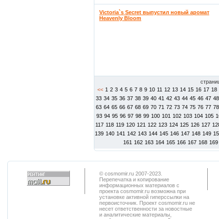
Victoria`s Secret выпустил новый аромат
Heavenly Bloom
страни
<<
1
2
3
4
5
6
7
8
9
10
11
12
13
14
15
16
17
18
33
34
35
36
37
38
39
40
41
42
43
44
45
46
47
48
63
64
65
66
67
68
69
70
71
72
73
74
75
76
77
78
93
94
95
96
97
98
99
100
101
102
103
104
105
1
117
118
119
120
121
122
123
124
125
126
127
12
139
140
141
142
143
144
145
146
147
148
149
15
161
162
163
164
165
166
167
168
169
© cosmomir.ru 2007-2023.
Перепечатка и копирование
информационных материалов с
проекта cosmomir.ru возможна при
установке активной гиперссылки на
первоисточник. Проект cosmomir.ru не
несет ответственности за новостные
и аналитические материалы,