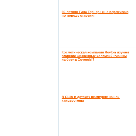
69-летняя Тина Тернер: я не переживаю
по поводу старения
Косметическая компания Revlon изучает
влияние жизненных коллизий Рианны
на бренд Covergirl?
В США в детских шампунях нашли
канцерогены