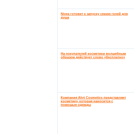
Nivea готовит к запуску серию гелей для
душа
На покупателей косметики волшебным
образом действует слово «бесплатно»
Компания Ahrt Cosmetics представляет
косметику, которая наносится с
помощью одежды