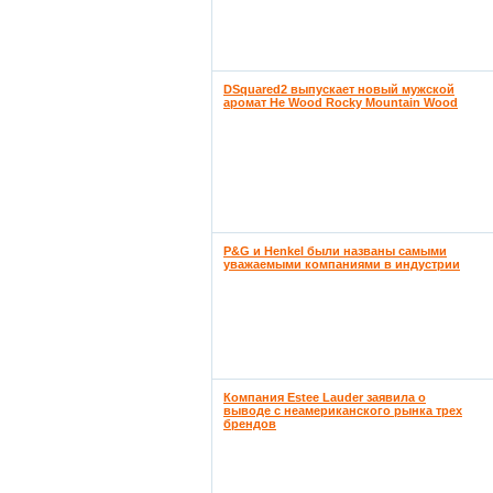
DSquared2 выпускает новый мужской
аромат He Wood Rocky Mountain Wood
P&G и Henkel были названы самыми
уважаемыми компаниями в индустрии
Компания Estee Lauder заявила о
выводе с неамериканского рынка трех
брендов