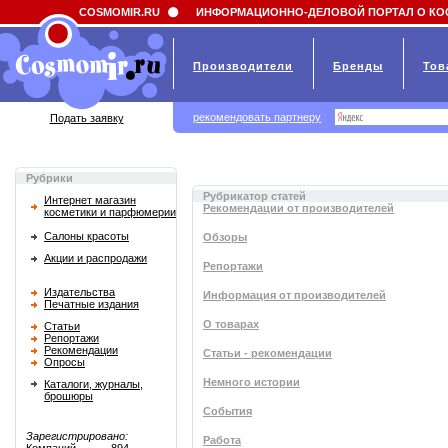
Field 'news_title' doesn't have a default value
COSMOMIR.RU
ИНФОРМАЦИОННО-ДЕЛОВОЙ ПОРТАЛ О КО
Производители
Бренды
Тов
рекомендовать партнеру
Подать заявку
Рубрики
Рубрикатор статей
Интернет магазин
Рекомендации от производителей
косметики и парфюмерии
Салоны красоты
Обзоры
Акции и распродажи
Репортажи
Издательства
Информация от производителей
Печатные издания
О товарах
Статьи
Репортажи
Рекомендации
Статьи - рекомендации
Опросы
Немного истории
Каталоги, журналы,
брошюры
События
Зарегистрировано:
Работа